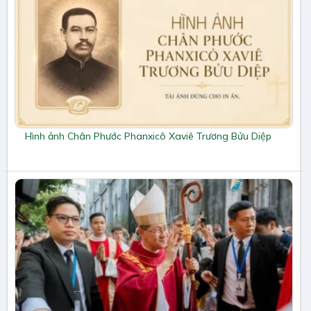
Hình ảnh Chân Phước Phanxicô Xaviê Trương Bửu Diệp