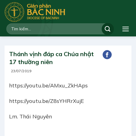
Bỏ
qua
nội
dung
Thánh vịnh đáp ca Chúa nhật
17 thường niên
23/07/2019
https://youtu.be/AMxu_ZkHAps
https://youtu.be/Z8sYHRrXujE
Lm. Thái Nguyên