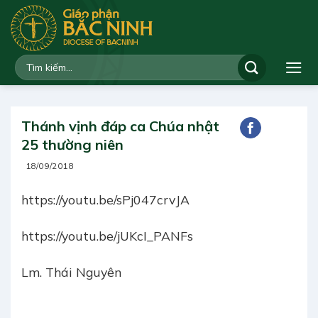
Bỏ
qua
nội
dung
Thánh vịnh đáp ca Chúa nhật
25 thường niên
18/09/2018
https://youtu.be/sPj047crvJA
https://youtu.be/jUKcI_PANFs
Lm. Thái Nguyên