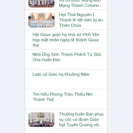
Mạng Thánh Catarina
Xiêna
Hạt Thái Nguyên |
Thánh lễ tất niên tạ ơn
Thiên Chúa
Hội Giuse giáo họ nhà xứ Vĩnh Yên
họp mặt nhân ngày lễ thánh Giuse
thợ
Nhà Ứng Sinh Thánh Phêrô Tự: Đức
Cha Huấn Đức
Lược sử Giáo họ Khuông Năm
Tìm hiểu Phong Trào Thiếu Nhi
Thánh Thể
Thường huấn Ban phục
vụ các ca đoàn Giáo
hạt Tuyên Quang và
Thái Nguyên