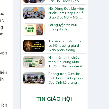
Các Hội Đoàn Giáo
Hạt Bắc Giang
t
Hội Dòng Đức Mẹ Hiệp
iữa
Nhất: Làm Phép Cơ Sở
Giáo Dục Mới – Mầm
 vị
Non Thiên Ân
Lời nguyện tín hữu
ng
tháng 8.2026
òa
Tài liệu Hoa Mân Côi
và Hội trưởng gia đình
Giáo phận tháng
 vấn
8.2026
Hình nền trình chiếu
theo Tin Mừng Mùa
Thường Niên – năm A
liên
Phong trào Cursillo:
Sinh hoạt trường lãnh
ến
đạo định kỳ tháng
7/2026
TIN GIÁO HỘI
 ích