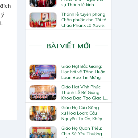
sự Thánh lễ kính
 đích
Thánh Tô-ma Tông đồ
 ý
Thánh lễ tuyên phong
tại Nhà thờ Chính tòa
Chân phước cho Tôi tớ
Hà Nội
.
Chúa Phanxicô Xaviê
Trương Bửu Diệp
BÀI VIẾT MỚI
m
Giáo Hạt Bắc Giang:
Học hỏi về Tông Huấn
Loan Báo Tin Mừng
Giáo Hạt Vĩnh Phúc:
Thánh Lễ Bế Giảng
Khóa Đào Tạo Giáo Lý
Viên – Huynh Trưởng
Giáo Họ Cửa Sông –
Cấp II
xứ Hoà Loan: Cầu
Nguyện Tạ Ơn, Khép
Lại Khóa Huấn Luyện
Giáo Họ Quan Triều:
Giáo Lý Viên Cấp II
Chia Sẻ Yêu Thương