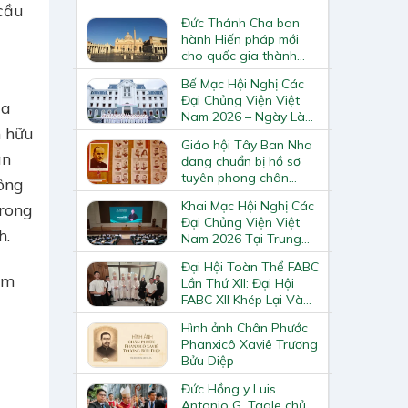
 cầu
Đức Thánh Cha ban
hành Hiến pháp mới
cho quốc gia thành
Vatican
Bế Mạc Hội Nghị Các
Đại Chủng Viện Việt
ủa
Nam 2026 – Ngày Làm
n hữu
Việc Cuối Cùng
Giáo hội Tây Ban Nha
ân
đang chuẩn bị hồ sơ
tuyên phong chân
ông
phước và phong thánh
Khai Mạc Hội Nghị Các
trong
cho 3.344 vị
Đại Chủng Viện Việt
h.
Nam 2026 Tại Trung
Tâm Mục Vụ Giáo
Đại Hội Toàn Thể FABC
Phận Vinh
am
Lần Thứ XII: Đại Hội
FABC XII Khép Lại Và
t
Mở Ra Một Hành Trình
Hình ảnh Chân Phước
Mới Cho Giáo Hội Tại
Phanxicô Xaviê Trương
Châu Á
Bửu Diệp
Đức Hồng y Luis
Antonio G. Tagle chủ