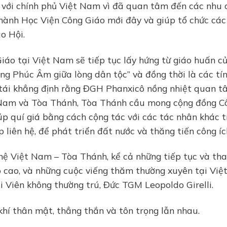
ng với chính phủ Việt Nam vì đã quan tâm đến các nhu
thành Học Viện Công Giáo mới đây và giúp tổ chức các
o Hội.
iáo tại Việt Nam sẽ tiếp tục lấy hứng từ giáo huấn c
ống Phúc Âm giữa lòng dân tộc” và đồng thời là các tí
i tái khẳng định rằng ĐGH Phanxicô nồng nhiệt quan t
t Nam và Tòa Thánh, Tòa Thánh cầu mong cộng đồng C
iúp quí giá bằng cách cộng tác với các tác nhân khác 
 liên hệ, để phát triển đất nước và thăng tiến công íc
 hệ Việt Nam – Tòa Thánh, kể cả những tiếp tục và th
 cao, và những cuộc viếng thăm thường xuyên tại Việ
Viên không thường trú, Đức TGM Leopoldo Girelli.
hí thân mật, thẳng thắn và tôn trọng lẫn nhau.