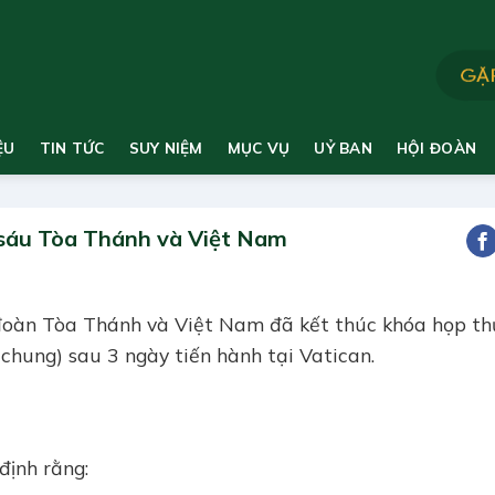
ỆU
TIN TỨC
SUY NIỆM
MỤC VỤ
UỶ BAN
HỘI ĐOÀN
sáu Tòa Thánh và Việt Nam
oàn Tòa Thánh và Việt Nam đã kết thúc khóa họp th
hung) sau 3 ngày tiến hành tại Vatican.
định rằng: