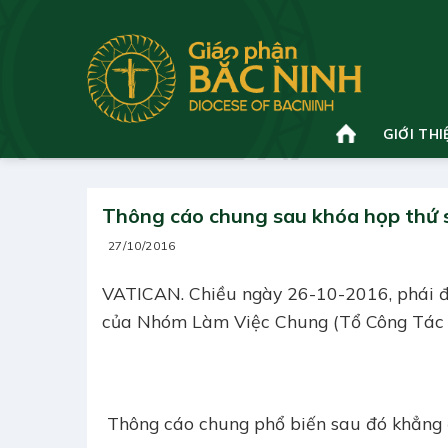
Bỏ
qua
nội
dung
GIỚI THI
Thông cáo chung sau khóa họp thứ 
27/10/2016
VATICAN. Chiều ngày 26-10-2016, phái đ
của Nhóm Làm Việc Chung (Tổ Công Tác c
Thông cáo chung phổ biến sau đó khẳng 