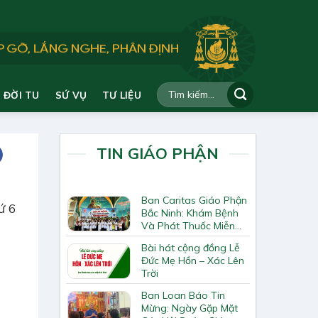
ĐỜI TU
SỨ VỤ
TƯ LIỆU
TIN GIÁO PHẬN
Ban Caritas Giáo Phận
ứ 6
Bắc Ninh: Khám Bệnh
Và Phát Thuốc Miễn
Phí Tại Giáo Xứ Đồng
Bài hát cộng đồng Lễ
Chương
Đức Mẹ Hồn – Xác Lên
Trời
Ban Loan Báo Tin
Mừng: Ngày Gặp Mặt