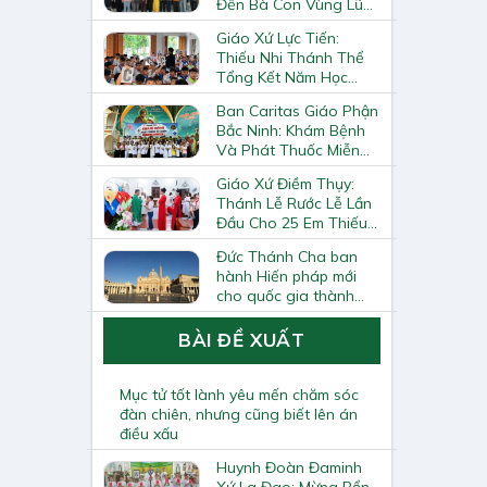
Đến Bà Con Vùng Lũ
Lai Châu
Giáo Xứ Lực Tiến:
Thiếu Nhi Thánh Thể
Tổng Kết Năm Học
Giáo Lý
Ban Caritas Giáo Phận
Bắc Ninh: Khám Bệnh
Và Phát Thuốc Miễn
Phí Tại Giáo Xứ Đồng
Giáo Xứ Điềm Thụy:
Chương
Thánh Lễ Rước Lễ Lần
Đầu Cho 25 Em Thiếu
Nhi
Đức Thánh Cha ban
hành Hiến pháp mới
cho quốc gia thành
Vatican
BÀI ĐỀ XUẤT
Mục tử tốt lành yêu mến chăm sóc
đàn chiên, nhưng cũng biết lên án
điều xấu
Huynh Đoàn Đaminh
Xứ La Đao: Mừng Bổn