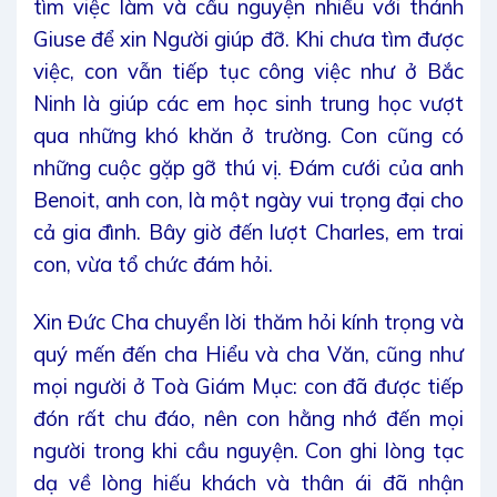
tìm việc làm và cầu nguyện nhiều với thánh
Giuse để xin Người giúp đỡ. Khi chưa tìm được
việc, con vẫn tiếp tục công việc như ở Bắc
Ninh là giúp các em học sinh trung học vượt
qua những khó khăn ở trường. Con cũng có
những cuộc gặp gỡ thú vị. Đám cưới của anh
Benoit, anh con, là một ngày vui trọng đại cho
cả gia đình. Bây giờ đến lượt Charles, em trai
con, vừa tổ chức đám hỏi.
Xin Đức Cha chuyển lời thăm hỏi kính trọng và
quý mến đến cha Hiểu và cha Văn, cũng như
mọi người ở Toà Giám Mục: con đã được tiếp
đón rất chu đáo, nên con hằng nhớ đến mọi
người trong khi cầu nguyện. Con ghi lòng tạc
dạ về lòng hiếu khách và thân ái đã nhận