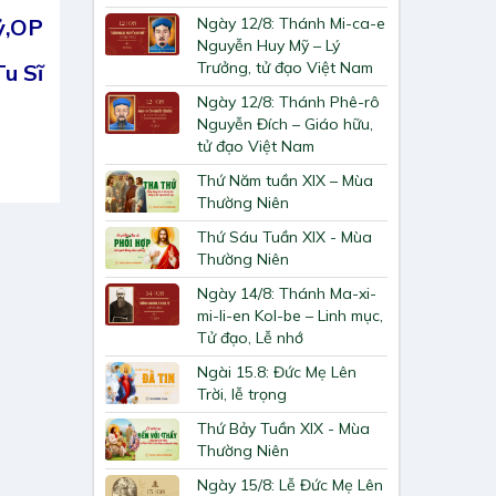
Ngày 12/8: Thánh Mi-ca-e
ỷ,OP
Nguyễn Huy Mỹ – Lý
Trưởng, tử đạo Việt Nam
u Sĩ
Ngày 12/8: Thánh Phê-rô
Nguyễn Đích – Giáo hữu,
tử đạo Việt Nam
Thứ Năm tuần XIX – Mùa
Thường Niên
Thứ Sáu Tuần XIX - Mùa
Thường Niên
Ngày 14/8: Thánh Ma-xi-
mi-li-en Kol-be – Linh mục,
Tử đạo, Lễ nhớ
Ngài 15.8: Đức Mẹ Lên
Trời, lễ trọng
Thứ Bảy Tuần XIX - Mùa
Thường Niên
Ngày 15/8: Lễ Đức Mẹ Lên