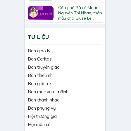
Cáo phó Bà cố Maria
Nguyễn Thị Nhan, thân
mẫu cha Giuse Lê
Quốc Chinh
TƯ LIỆU
Ban giáo lý
Ban Caritas
Ban truyền giáo
Ban thiếu nhi
Ban giới trẻ
Ban mục vụ gia đình
Ban thánh nhạc
Ban phụng vụ
Hội trưởng gia
Hội mân côi