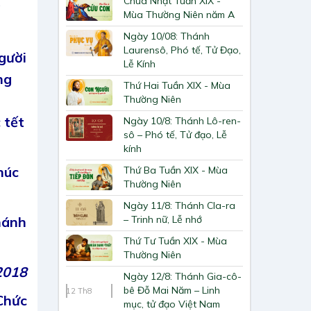
Chúa Nhật Tuần XIX -
g
Mùa Thường Niên năm A
Ngày 10/08: Thánh
Laurensô, Phó tế, Tử Đạo,
gười
Lễ Kính
ng
Thứ Hai Tuần XIX - Mùa
Thường Niên
 tết
Ngày 10/8: Thánh Lô-ren-
sô – Phó tế, Tử đạo, Lễ
kính
húc
Thứ Ba Tuần XIX - Mùa
Thường Niên
Ngày 11/8: Thánh Cla-ra
hánh
– Trinh nữ, Lễ nhớ
Thứ Tư Tuần XIX - Mùa
Thường Niên
2018
Ngày 12/8: Thánh Gia-cô-
bê Đỗ Mai Năm – Linh
12
Th8
Chức
mục, tử đạo Việt Nam