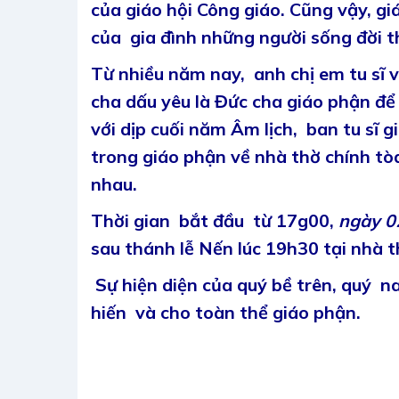
của giáo hội Công giáo. Cũng vậy, g
của gia đình những người sống đời t
Từ nhiều năm nay, anh chị em tu sĩ 
cha dấu yêu là Đức cha giáo phận để
với dịp cuối năm Âm lịch, ban tu sĩ g
trong giáo phận về nhà thờ chính tòa
nhau.
Thời gian bắt đầu từ
17g00,
ngày 0
sau
thánh lễ Nến
lúc
19h30
tại nhà 
Sự hiện diện của quý bề trên, quý n
hiến và cho toàn thể giáo phận.