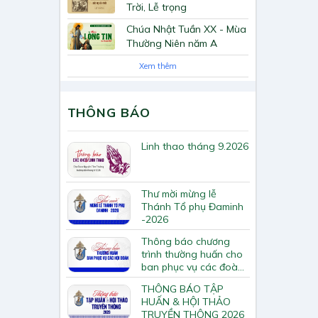
Trời, Lễ trọng
Chúa Nhật Tuần XX - Mùa
Thường Niên năm A
Xem thêm
THÔNG BÁO
Linh thao tháng 9.2026
Thư mời mừng lễ
Thánh Tổ phụ Đaminh
-2026
Thông báo chương
trình thường huấn cho
ban phục vụ các đoàn
hội Tông huấn về loan
THÔNG BÁO TẬP
báo Tin Mừng
HUẤN & HỘI THẢO
TRUYỀN THÔNG 2026