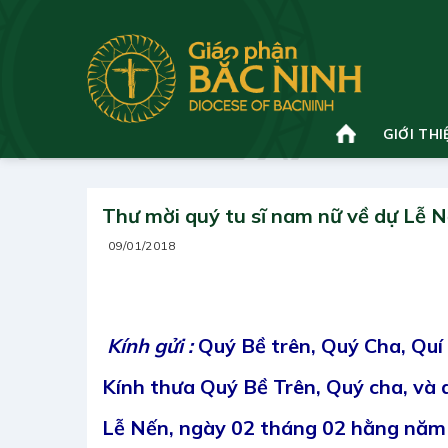
Bỏ
qua
nội
dung
GIỚI THI
Thư mời quý tu sĩ nam nữ về dự Lễ 
09/01/2018
Kính gửi :
Quý Bề trên, Quý Cha, Quí
Kính thưa Quý Bề Trên, Quý cha, và q
Lễ Nến
, ngày 02 tháng 02 hằng năm