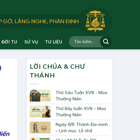
ĐỜI TU
SỨ VỤ
TƯ LIỆU
LỜI CHÚA & CHƯ
THÁNH
Thứ Sáu Tuần XVIII - Mùa
Thường Niên
Thứ Bảy tuần XVIII – Mùa
Thường Niên
Ngày 8/8: Thánh Đa-minh
– Linh mục, Lễ nhớ
iến