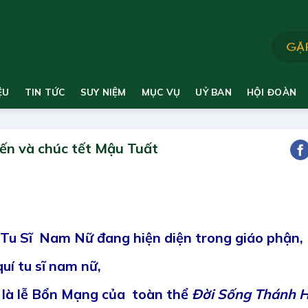
ỆU
TIN TỨC
SUY NIỆM
MỤC VỤ
UỶ BAN
HỘI ĐOÀN
Nến và chúc tết Mậu Tuất
 Tu Sĩ Nam Nữ đang hiện diện trong giáo phận,
uí tu sĩ nam nữ,
 là lễ Bổn Mạng của toàn thể
Đời Sống Thánh H