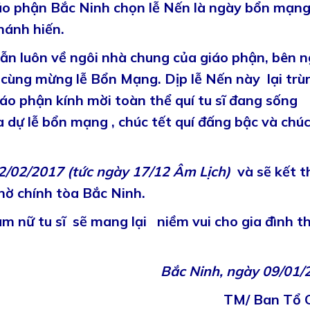
iáo phận Bắc Ninh chọn lễ Nến là ngày bổn mạn
hánh hiến.
vẫn luôn về ngôi nhà chung của giáo phận, bên n
 cùng mừng lễ Bổn Mạng. Dịp lễ Nến này lại trù
iáo phận kính mời toàn thể quí tu sĩ đang sống
 dự lễ bổn mạng , chúc tết quí đấng bậc và chúc
2/02/2017 (t
ức ngày 17/12 Âm Lịch)
và sẽ kết t
thờ chính tòa Bắc Ninh.
am nữ tu sĩ sẽ mang lại niềm vui cho gia đình t
Bắc Ninh, ngày 09/01/
TM/ Ban Tổ 