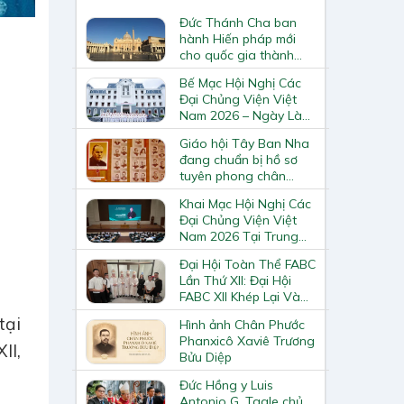
Đức Thánh Cha ban
hành Hiến pháp mới
cho quốc gia thành
Vatican
Bế Mạc Hội Nghị Các
Đại Chủng Viện Việt
Nam 2026 – Ngày Làm
Việc Cuối Cùng
Giáo hội Tây Ban Nha
đang chuẩn bị hồ sơ
tuyên phong chân
phước và phong thánh
Khai Mạc Hội Nghị Các
cho 3.344 vị
Đại Chủng Viện Việt
Nam 2026 Tại Trung
Tâm Mục Vụ Giáo
Đại Hội Toàn Thể FABC
Phận Vinh
Lần Thứ XII: Đại Hội
FABC XII Khép Lại Và
Mở Ra Một Hành Trình
tại
Hình ảnh Chân Phước
Mới Cho Giáo Hội Tại
Phanxicô Xaviê Trương
Châu Á
II,
Bửu Diệp
Đức Hồng y Luis
Antonio G. Tagle chủ