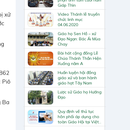
Giáp Thìn
ị xử
Video Thánh lễ truyền
chức linh mục
ớc
04.06.2020
Giáo họ Sen Hồ – xứ
Đạo Ngạn: Bác Ái Mùa
ng
Chay
Bài hát cộng đồng Lễ
Chúa Thánh Thần Hiện
Xuống năm A
1862
Huấn luyện hội đồng
giáo xứ và ban hành
 Piô
giáo hạt Tây Nam
Lược sử Giáo họ Hướng
Đạo
g Ba
Quy định về thủ tục
hôn phối áp dụng cho
toàn Giáo Hội tại Việt
Nam