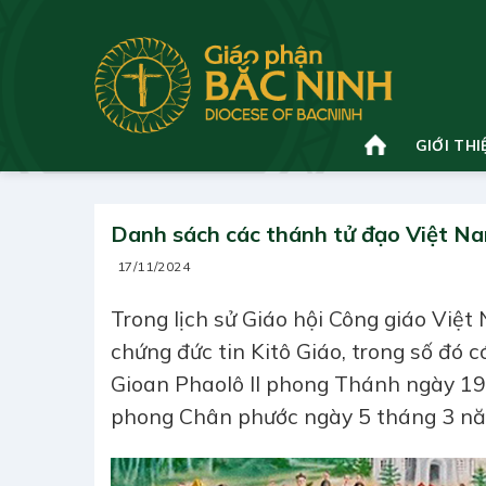
Bỏ
qua
nội
dung
GIỚI THI
Danh sách các thánh tử đạo Việt N
17/11/2024
Trong lịch sử Giáo hội Công giáo Việ
chứng đức tin Kitô Giáo, trong số đó 
Gioan Phaolô II phong Thánh ngày 1
phong Chân phước ngày 5 tháng 3 n