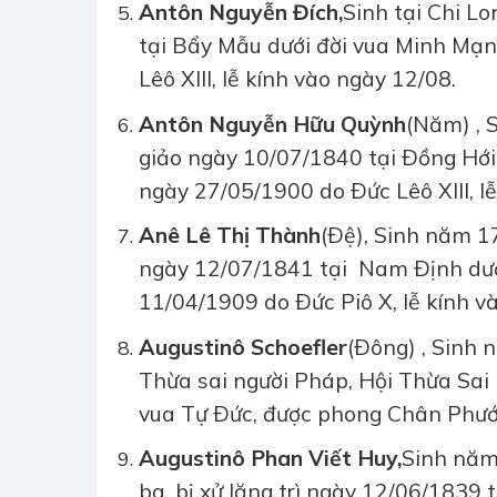
Antôn Nguyễn Đích
,
Sinh tại Chi L
tại Bẩy Mẫu dưới đời vua Minh Mạ
Lêô XIII, lễ kính vào ngày 12/08.
Antôn Nguyễn Hữu Quỳnh
(Năm) , 
giảo ngày 10/07/1840 tại Ðồng Hớ
ngày 27/05/1900 do Ðức Lêô XIII, l
Anê Lê Thị Thành
(Ðệ), Sinh năm 1
ngày 12/07/1841 tại Nam Ðịnh dướ
11/04/1909 do Ðức Piô X, lễ kính v
Augustinô Schoefler
(Ðông) , Sinh 
Thừa sai người Pháp, Hội Thừa Sai 
vua Tự Ðức, được phong Chân Phước 
Augustinô Phan Viết Huy
,
Sinh năm 
ba, bị xử lăng trì ngày 12/06/1839