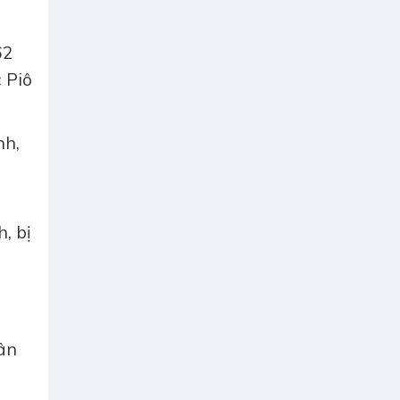
62
 Piô
nh,
, bị
a
ân