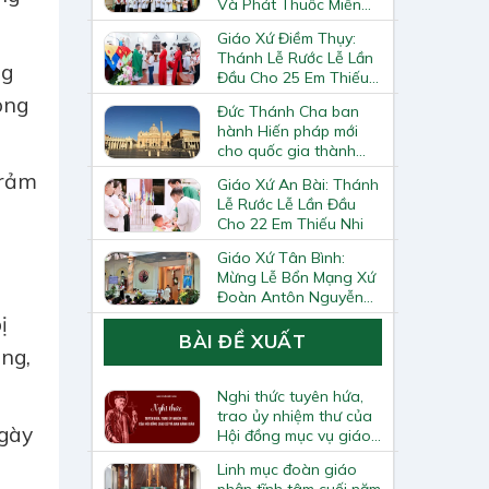
Và Phát Thuốc Miễn
Phí Tại Giáo Xứ Đồng
Giáo Xứ Điềm Thụy:
Chương
Thánh Lễ Rước Lễ Lần
ng
Đầu Cho 25 Em Thiếu
Nhi
ong
Đức Thánh Cha ban
hành Hiến pháp mới
cho quốc gia thành
Vatican
trảm
Giáo Xứ An Bài: Thánh
Lễ Rước Lễ Lần Đầu
Cho 22 Em Thiếu Nhi
Giáo Xứ Tân Bình:
Mừng Lễ Bổn Mạng Xứ
Đoàn Antôn Nguyễn
Tiến Đích Và Bế Giảng
ị
Năm Học Giáo Lý
BÀI ĐỀ XUẤT
ng,
2025–2026
Nghi thức tuyên hứa,
trao ủy nhiệm thư của
ngày
Hội đồng mục vụ giáo
xứ và Ban hành giáo
Linh mục đoàn giáo
phận tĩnh tâm cuối năm