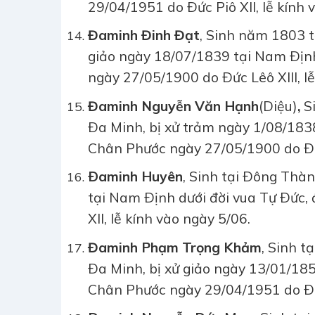
29/04/1951 do Ðức Piô XII, lễ kính 
Đaminh Đinh Đạt
, Sinh năm 1803 t
giảo ngày 18/07/1839 tại Nam Ðịn
ngày 27/05/1900 do Ðức Lêô XIII, l
Đaminh Nguyễn Văn Hạnh
(Diệu)
,
Si
Ða Minh, bị xử trảm ngày 1/08/183
Chân Phước ngày 27/05/1900 do Ðức 
Ðaminh Huyên
, Sinh tại Ðông Thàn
tại Nam Ðịnh dưới đời vua Tự Ðức
XII, lễ kính vào ngày 5/06.
Đaminh Phạm Trọng Khảm
, Sinh 
Ða Minh, bị xử giảo ngày 13/01/18
Chân Phước ngày 29/04/1951 do Ðức 