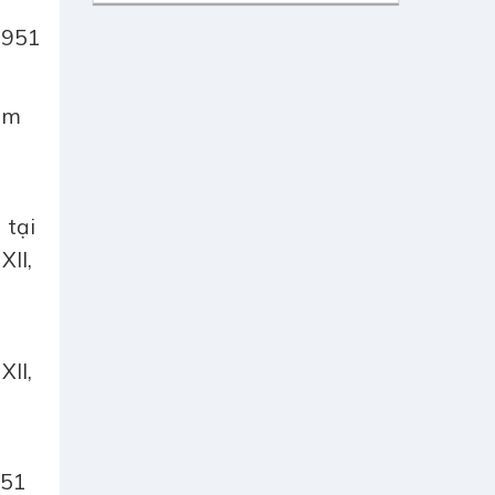
1951
rảm
 tại
II,
II,
951