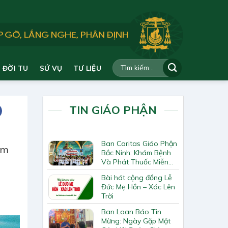
ĐỜI TU
SỨ VỤ
TƯ LIỆU
TIN GIÁO PHẬN
Ban Caritas Giáo Phận
àm
Bắc Ninh: Khám Bệnh
Và Phát Thuốc Miễn
Phí Tại Giáo Xứ Đồng
Bài hát cộng đồng Lễ
Chương
Đức Mẹ Hồn – Xác Lên
Trời
Ban Loan Báo Tin
Mừng: Ngày Gặp Mặt