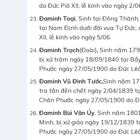
do Ðức Piô XII, lễ kính vào ngày 2/0
Ðaminh Toại
, Sinh tại Ðông Thành,
tại Nam Ðịnh dưới đời vua Tự Ðức
XII, lễ kính vào ngày 5/06.
Ðaminh Trạch
(Ðoài)
,
Sinh năm 1792
bị xử trảm ngày 18/09/1840 tại B
Phước ngày 27/05/1900 do Ðức Lêô X
Ðaminh Vũ Đình Tước
,
Sinh năm 177
tra tấn đến chết ngày 2/04/1839 t
Chân Phước ngày 27/05/1900 do Ðức 
Đaminh Bùi Văn Úy
, Sinh năm 1801
Minh, bị xử giảo ngày 19/12/1839 
Phước ngày 27/05/1900 do Ðức Lêô X