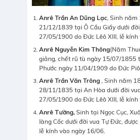
Anrê Trần An Dũng Lạc
, Sinh năm 
21/12/1839 tại Ô Cầu Giấy dưới đ
27/05/1900 do Ðức Lêô XIII, lễ kính
Anrê Nguyễn Kim Thông
(Năm Thuô
giảng, chết rũ tù ngày 15/07/1855 
Phước ngày 11/04/1909 do Ðức Piô 
Anrê Trần Văn Trông
, Sinh năm 18
28/11/1835 tại An Hòa dưới đời v
27/05/1900 do Ðức Lêô XIII, lễ kính
Anrê Tường
,
Sinh tại Ngọc Cục, Xuâ
làng Cốc dưới đời vua Tự Ðức, đượ
lễ kính vào ngày 16/06.