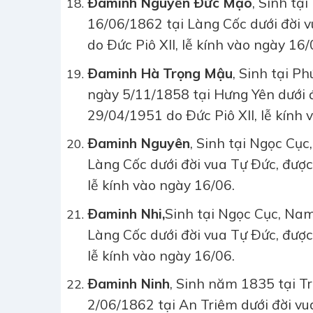
Ðaminh Nguyễn Ðức Mạo
, Sinh tạ
16/06/1862 tại Làng Cốc dưới đời
do Ðức Piô XII, lễ kính vào ngày 16/
Ðaminh Hà Trọng Mậu
, Sinh tại P
ngày 5/11/1858 tại Hưng Yên dưới
29/04/1951 do Ðức Piô XII, lễ kính 
Ðaminh Nguyên
, Sinh tại Ngọc Cụ
Làng Cốc dưới đời vua Tự Ðức, đượ
lễ kính vào ngày 16/06.
Ðaminh Nhi
,
Sinh tại Ngọc Cục, Nam
Làng Cốc dưới đời vua Tự Ðức, đượ
lễ kính vào ngày 16/06.
Ðaminh Ninh
, Sinh năm 1835 tại T
2/06/1862 tại An Triêm dưới đời 