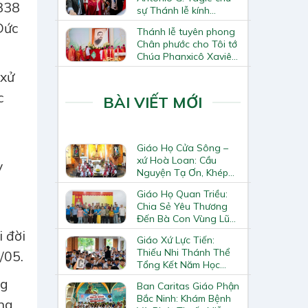
1838
sự Thánh lễ kính
Thánh Tô-ma Tông đồ
Ðức
Thánh lễ tuyên phong
tại Nhà thờ Chính tòa
Chân phước cho Tôi tớ
Hà Nội
Chúa Phanxicô Xaviê
Trương Bửu Diệp
 xử
c
BÀI VIẾT MỚI
Giáo Họ Cửa Sông –
xứ Hoà Loan: Cầu
y
Nguyện Tạ Ơn, Khép
Lại Khóa Huấn Luyện
Giáo Họ Quan Triều:
Giáo Lý Viên Cấp II
Chia Sẻ Yêu Thương
Đến Bà Con Vùng Lũ
Lai Châu
 đời
Giáo Xứ Lực Tiến:
Thiếu Nhi Thánh Thể
/05.
Tổng Kết Năm Học
Giáo Lý
ng
Ban Caritas Giáo Phận
Bắc Ninh: Khám Bệnh
ng