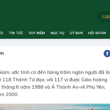
ỆU
TIN TỨC
SUY NIỆM
MỤC VỤ
UỶ BAN
HỘI ĐOÀN
am
t Nam, ước tính có đến hàng trăm ngàn người đã l
có 118 Thánh Tử đạo, với 117 vị được Giáo hoàng
9 tháng 6 năm 1988 và Á Thánh An-rê Phú Yên,
ăm 2000.