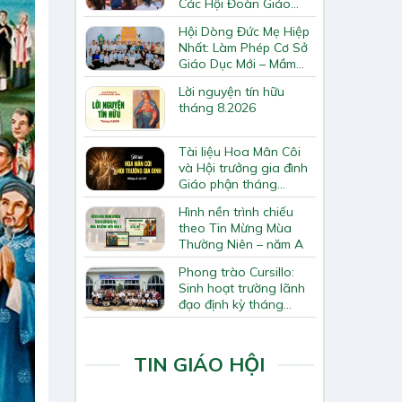
Các Hội Đoàn Giáo
Hạt Bắc Giang
Hội Dòng Đức Mẹ Hiệp
Nhất: Làm Phép Cơ Sở
Giáo Dục Mới – Mầm
Non Thiên Ân
Lời nguyện tín hữu
tháng 8.2026
Tài liệu Hoa Mân Côi
và Hội trưởng gia đình
Giáo phận tháng
8.2026
Hình nền trình chiếu
theo Tin Mừng Mùa
Thường Niên – năm A
Phong trào Cursillo:
Sinh hoạt trường lãnh
đạo định kỳ tháng
7/2026
TIN GIÁO HỘI