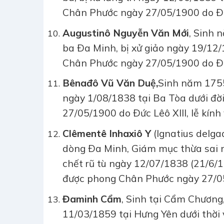
Chân Phước ngày 27/05/1900 do Ðức 
Augustinô Nguyễn Văn Mới
, Sinh 
ba Ða Minh, bị xử giảo ngày 19/12
Chân Phước ngày 27/05/1900 do Ðức 
Bênađô Vũ Văn Duệ
,
Sinh năm 1755
ngày 1/08/1838 tại Ba Tòa dưới đ
27/05/1900 do Ðức Lêô XIII, lễ kính
Clêmentê Inhaxiô Y
(Ignatius delga
dòng Ða Minh, Giám mục thừa sai 
chết rũ tù ngày 12/07/1838 (21/6/
được phong Chân Phước ngày 27/05/
Đaminh Cẩm
, Sinh tại Cẩm Chương
11/03/1859 tại Hưng Yên dưới thời