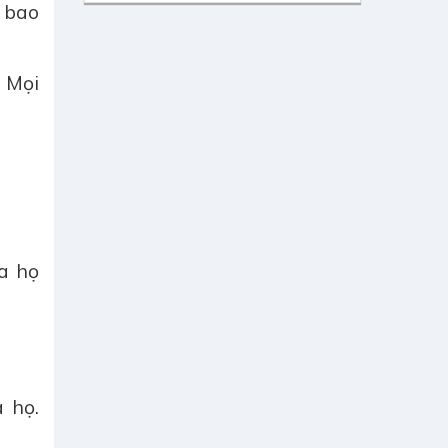
 bao
 Mọi
ủa họ
a họ.