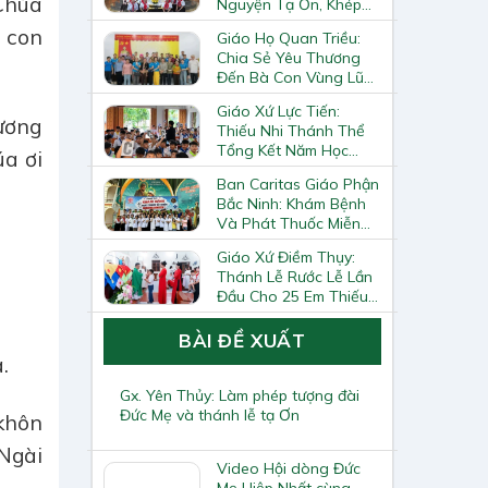
Chúa
Nguyện Tạ Ơn, Khép
Lại Khóa Huấn Luyện
i con
Giáo Họ Quan Triều:
Giáo Lý Viên Cấp II
Chia Sẻ Yêu Thương
Đến Bà Con Vùng Lũ
Lai Châu
Giáo Xứ Lực Tiến:
ương
Thiếu Nhi Thánh Thể
Tổng Kết Năm Học
úa ơi
Giáo Lý
Ban Caritas Giáo Phận
Bắc Ninh: Khám Bệnh
Và Phát Thuốc Miễn
Phí Tại Giáo Xứ Đồng
Giáo Xứ Điềm Thụy:
Chương
Thánh Lễ Rước Lễ Lần
Đầu Cho 25 Em Thiếu
Nhi
BÀI ĐỀ XUẤT
a.
Gx. Yên Thủy: Làm phép tượng đài
Đức Mẹ và thánh lễ tạ Ơn
khôn
 Ngài
Video Hội dòng Đức
Mẹ Hiệp Nhất cùng