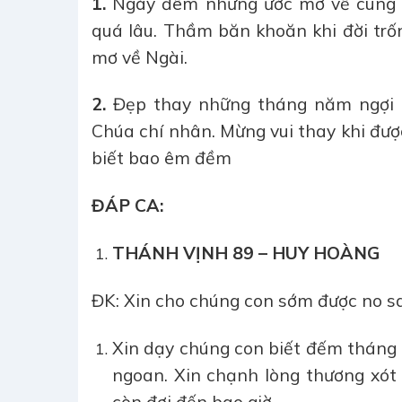
1.
Ngày đêm những ước mơ về cung t
quá lâu. Thầm băn khoăn khi đời trốn
mơ về Ngài.
2.
Đẹp thay những tháng năm ngợi c
Chúa chí nhân. Mừng vui thay khi đượ
biết bao êm đềm
ĐÁP CA:
THÁNH VỊNH 89 – HUY HOÀNG
ĐK: Xin cho chúng con sớm được no sa
Xin dạy chúng con biết đếm tháng 
ngoan. Xin chạnh lòng thương xót 
còn đợi đến bao giờ.