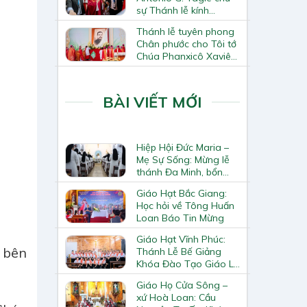
sự Thánh lễ kính
Thánh Tô-ma Tông đồ
Thánh lễ tuyên phong
tại Nhà thờ Chính tòa
Chân phước cho Tôi tớ
Hà Nội
Chúa Phanxicô Xaviê
Trương Bửu Diệp
BÀI VIẾT MỚI
Hiệp Hội Đức Maria –
Mẹ Sự Sống: Mừng lễ
thánh Đa Minh, bổn
mạng Hiệp Hội
Giáo Hạt Bắc Giang:
Học hỏi về Tông Huấn
Loan Báo Tin Mừng
Giáo Hạt Vĩnh Phúc:
 bên
Thánh Lễ Bế Giảng
Khóa Đào Tạo Giáo Lý
Viên – Huynh Trưởng
Giáo Họ Cửa Sông –
Cấp II
xứ Hoà Loan: Cầu