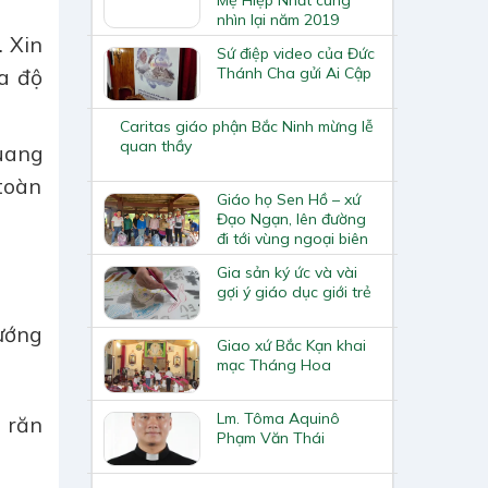
nhìn lại năm 2019
 Xin
Sứ điệp video của Đức
Thánh Cha gửi Ai Cập
a độ
Caritas giáo phận Bắc Ninh mừng lễ
quan thầy
uang
toàn
Giáo họ Sen Hồ – xứ
Đạo Ngạn, lên đường
đi tới vùng ngoại biên
Gia sản ký ức và vài
gợi ý giáo dục giới trẻ
ướng
Giao xứ Bắc Kạn khai
mạc Tháng Hoa
Lm. Tôma Aquinô
 răn
Phạm Văn Thái