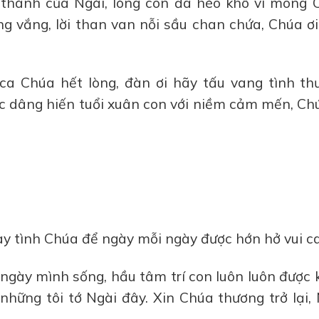
hánh của Ngài, lòng con đã héo khô vì mong 
g vắng, lời than van nỗi sầu chan chứa, Chúa ơ
a Chúa hết lòng, đàn ơi hãy tấu vang tình th
c dâng hiến tuổi xuân con với niềm cảm mến, Ch
y tình Chúa để ngày mỗi ngày được hớn hở vui c
ngày mình sống, hầu tâm trí con luôn luôn được 
những tôi tớ Ngài đây. Xin Chúa thương trở lại,