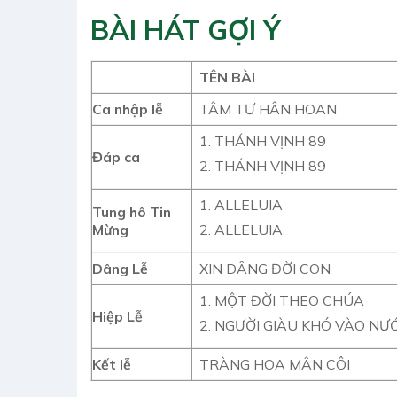
BÀI HÁT GỢI Ý
TÊN BÀI
Ca nhập lễ
TÂM TƯ HÂN HOAN
1. THÁNH VỊNH 89
Đáp ca
2. THÁNH VỊNH 89
1. ALLELUIA
Tung hô Tin
2. ALLELUIA
Mừng
Dâng Lễ
XIN DÂNG ĐỜI CON
1. MỘT ĐỜI THEO CHÚA
Hiệp Lễ
2. NGƯỜI GIÀU KHÓ VÀO NƯ
Kết lễ
TRÀNG HOA MÂN CÔI