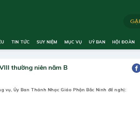
ỆU
TIN TỨC
SUY NIỆM
MỤC VỤ
UỶ BAN
HỘI ĐOÀN
VIII thường niên năm B
ng vụ, Ủy Ban Thánh Nhạc Giáo Phận Bắc Ninh đề nghị: