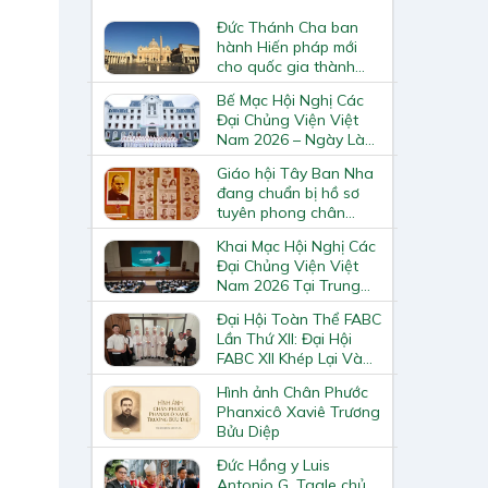
Đức Thánh Cha ban
hành Hiến pháp mới
cho quốc gia thành
Vatican
Bế Mạc Hội Nghị Các
Đại Chủng Viện Việt
Nam 2026 – Ngày Làm
Việc Cuối Cùng
Giáo hội Tây Ban Nha
đang chuẩn bị hồ sơ
tuyên phong chân
phước và phong thánh
Khai Mạc Hội Nghị Các
cho 3.344 vị
Đại Chủng Viện Việt
Nam 2026 Tại Trung
Tâm Mục Vụ Giáo
Đại Hội Toàn Thể FABC
Phận Vinh
Lần Thứ XII: Đại Hội
FABC XII Khép Lại Và
Mở Ra Một Hành Trình
Hình ảnh Chân Phước
Mới Cho Giáo Hội Tại
Phanxicô Xaviê Trương
Châu Á
Bửu Diệp
Đức Hồng y Luis
Antonio G. Tagle chủ