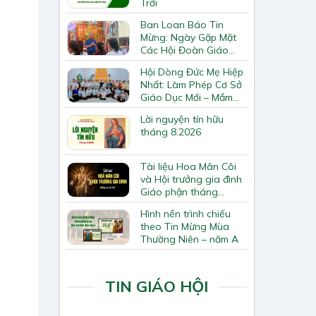
Trời
Ban Loan Báo Tin
Mừng: Ngày Gặp Mặt
Các Hội Đoàn Giáo
Hạt Bắc Giang
Hội Dòng Đức Mẹ Hiệp
Nhất: Làm Phép Cơ Sở
Giáo Dục Mới – Mầm
Non Thiên Ân
Lời nguyện tín hữu
tháng 8.2026
Tài liệu Hoa Mân Côi
và Hội trưởng gia đình
Giáo phận tháng
8.2026
Hình nền trình chiếu
theo Tin Mừng Mùa
Thường Niên – năm A
TIN GIÁO HỘI