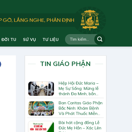
ĐỜI TU
SỨ VỤ
TƯ LIỆU
TIN GIÁO PHẬN
Hiệp Hội Đức Maria –
Mẹ Sự Sống: Mừng lễ
thánh Đa Minh, bổn
mạng Hiệp Hội
Ban Caritas Giáo Phận
Bắc Ninh: Khám Bệnh
Và Phát Thuốc Miễn
Phí Tại Giáo Xứ Đồng
Bài hát cộng đồng Lễ
Chương
Đức Mẹ Hồn – Xác Lên