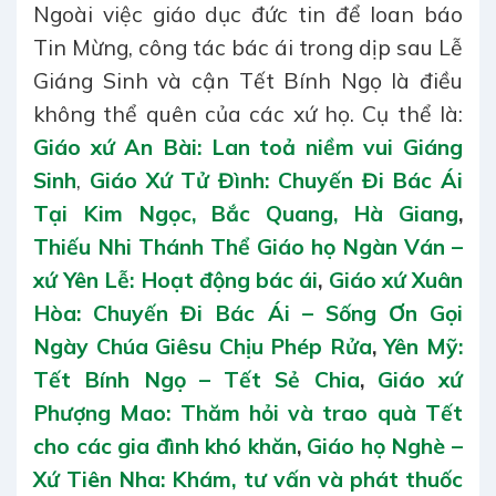
Ngoài việc giáo dục đức tin để loan báo
Tin Mừng, công tác bác ái trong dịp sau Lễ
Giáng Sinh và cận Tết Bính Ngọ là điều
không thể quên của các xứ họ. Cụ thể là:
Giáo xứ An Bài: Lan toả niềm vui Giáng
Sinh
,
Giáo Xứ Tử Đình: Chuyến Đi Bác Ái
Tại Kim Ngọc, Bắc Quang, Hà Giang
,
Thiếu Nhi Thánh Thể Giáo họ Ngàn Ván –
xứ Yên Lễ: Hoạt động bác ái
,
Giáo xứ Xuân
Hòa: Chuyến Đi Bác Ái – Sống Ơn Gọi
Ngày Chúa Giêsu Chịu Phép Rửa
,
Yên Mỹ:
Tết Bính Ngọ – Tết Sẻ Chia
,
Giáo xứ
Phượng Mao: Thăm hỏi và trao quà Tết
cho các gia đình khó khăn
,
Giáo họ Nghè –
Xứ Tiên Nha: Khám, tư vấn và phát thuốc