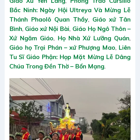
Giáo Xứ Yên Lãng
,
Phong Trào Cursillo
Bắc Ninh: Ngày Hội Ultreya Và Mừng Lễ
Thánh Phaolô Quan Thầy
,
Giáo xứ Tân
Bình
,
Giáo xứ Nội Bài
,
Giáo Họ Ngô Thôn –
Xứ Ngăm Giáo
,
Họ Nhà Xứ Lưỡng Quán
,
Giáo họ Trại Phán – xứ Phượng Mao
,
Liên
Tu Sĩ Giáo Phận: Họp Mặt Mừng Lễ Dâng
Chúa Trong Đền Thờ – Bổn Mạng
.