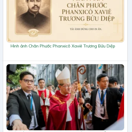
Hình ảnh Chân Phước Phanxicô Xaviê Trương Bửu Diệp