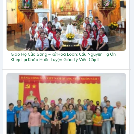
Giáo Họ Cửa Sông – xứ Hoà Loan: Cầu Nguyện Tạ Ơn,
Khép Lại Khóa Huấn Luyện Giáo Lý Viên Cấp II