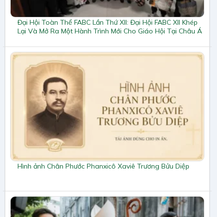
Đại Hội Toàn Thể FABC Lần Thứ XII: Đại Hội FABC XII Khép
Lại Và Mở Ra Một Hành Trình Mới Cho Giáo Hội Tại Châu Á
Hình ảnh Chân Phước Phanxicô Xaviê Trương Bửu Diệp