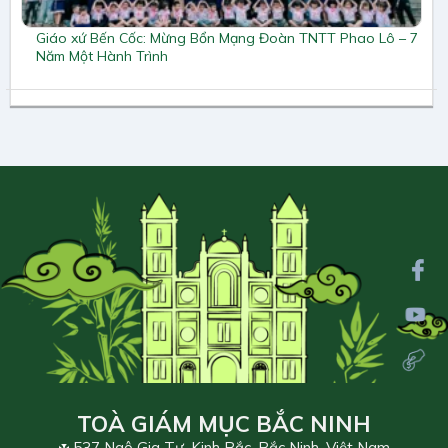
Giáo xứ Bến Cốc: Mừng Bổn Mạng Đoàn TNTT Phao Lô – 7
Năm Một Hành Trình
TOÀ GIÁM MỤC BẮC NINH
537 Ngô Gia Tự, Kinh Bắc, Bắc Ninh, Việt Nam