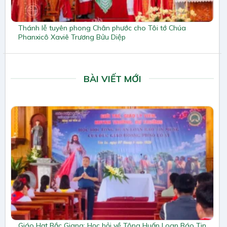
Thánh lễ tuyên phong Chân phước cho Tôi tớ Chúa
Phanxicô Xaviê Trương Bửu Diệp
BÀI VIẾT MỚI
Giáo Hạt Bắc Giang: Học hỏi về Tông Huấn Loan Báo Tin