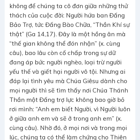
không để chúng ta cô đơn giữa những thử
thách của cuộc đời: Người hứa ban Đấng
Bảo Trợ, tức Đấng Bào Chữa, “Thần Khí sự
thật” (Ga 14,17). Đây là một hồng ân mà
“thế gian không thể đón nhận” (x. cùng
câu), bao lâu còn cố chấp trong sự dữ
đang áp bức người nghèo, loại trừ người
yếu thế và giết hại người vô tội. Nhưng ai
đáp lại tình yêu mà Chúa Giêsu dành cho
mọi người thì sẽ tìm thấy nơi Chúa Thánh
Thần một Đấng trợ lực không bao giờ bỏ
rơi mình: “Anh em biết Người, vì Người luôn
ở giữa anh em và sẽ ở trong anh em” (x.
cùng câu). Nhờ đó, ở mọi nơi và trong mọi
lúc, chúng ta có thể làm chứng cho Thiên