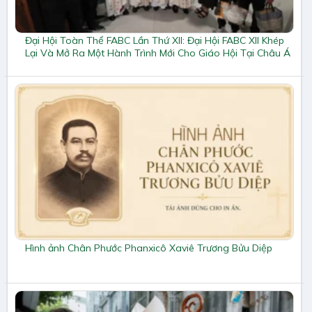
Đại Hội Toàn Thể FABC Lần Thứ XII: Đại Hội FABC XII Khép
Lại Và Mở Ra Một Hành Trình Mới Cho Giáo Hội Tại Châu Á
Hình ảnh Chân Phước Phanxicô Xaviê Trương Bửu Diệp