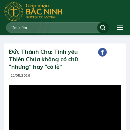
Bỏ
qua
nội
dung
Đức Thánh Cha: Tình yêu
Thiên Chúa không có chữ
“nhưng” hay “có lẽ”
11/05/2026