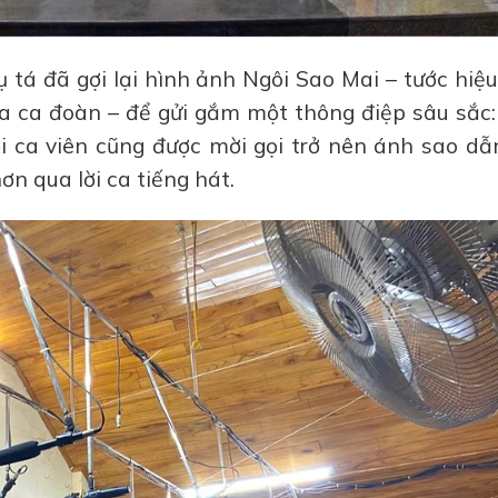
 tá đã gợi lại hình ảnh Ngôi Sao Mai – tước hiệ
ủa ca đoàn – để gửi gắm một thông điệp sâu sắc:
 ca viên cũng được mời gọi trở nên ánh sao dẫn 
n qua lời ca tiếng hát.