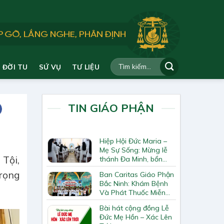
ĐỜI TU
SỨ VỤ
TƯ LIỆU
TIN GIÁO PHẬN
Hiệp Hội Đức Maria –
Mẹ Sự Sống: Mừng lễ
Tội,
thánh Đa Minh, bổn
mạng Hiệp Hội
rọng
Ban Caritas Giáo Phận
Bắc Ninh: Khám Bệnh
Và Phát Thuốc Miễn
Phí Tại Giáo Xứ Đồng
Bài hát cộng đồng Lễ
Chương
Đức Mẹ Hồn – Xác Lên