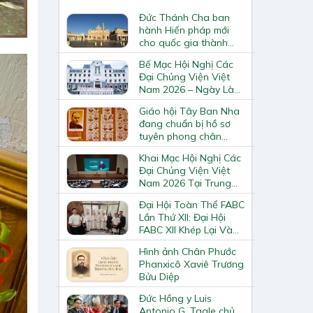
Đức Thánh Cha ban
hành Hiến pháp mới
cho quốc gia thành
Vatican
Bế Mạc Hội Nghị Các
Đại Chủng Viện Việt
Nam 2026 – Ngày Làm
Việc Cuối Cùng
Giáo hội Tây Ban Nha
đang chuẩn bị hồ sơ
tuyên phong chân
phước và phong thánh
Khai Mạc Hội Nghị Các
cho 3.344 vị
Đại Chủng Viện Việt
Nam 2026 Tại Trung
Tâm Mục Vụ Giáo
Đại Hội Toàn Thể FABC
Phận Vinh
Lần Thứ XII: Đại Hội
FABC XII Khép Lại Và
Mở Ra Một Hành Trình
Hình ảnh Chân Phước
Mới Cho Giáo Hội Tại
Phanxicô Xaviê Trương
Châu Á
Bửu Diệp
Đức Hồng y Luis
Antonio G. Tagle chủ