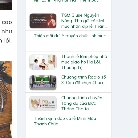
TGM Giuse Nguyễn
Năng: Thư gửi các linh
u cao
mục nhân dịp lễ Thánh
 như
Tâm 2021
Thiệp mời dự lễ truyền chức linh mục
lối,
Thánh lễ làm phép nhà
mục giáo họ Hạ Lôi,
Thường Lệ
Chương trình Radio số
3: Con đã chọn Chúa
Chương trình chuyến
Tông du của Đức
Thánh Cha tại
Indonesia, Papua New
Thánh vịnh đáp ca lễ Mình Máu
Guinea, Đông Timor,
Thánh Chúa
Singapore