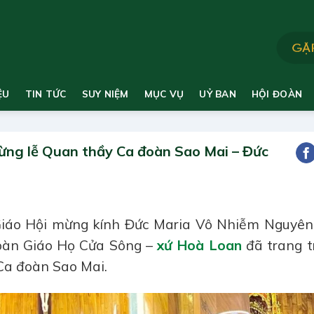
ỆU
TIN TỨC
SUY NIỆM
MỤC VỤ
UỶ BAN
HỘI ĐOÀN
ừng lễ Quan thầy Ca đoàn Sao Mai – Đức
Giáo Hội mừng kính Đức Maria Vô Nhiễm Nguyên 
đoàn Giáo Họ Cửa Sông –
xứ Hoà Loan
đã trang t
Ca đoàn Sao Mai.