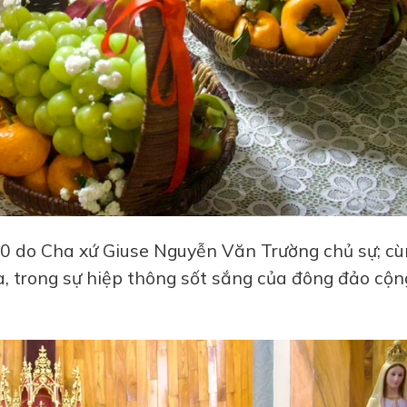
00 do Cha xứ
Giuse Nguyễn Văn Trường
chủ sự; c
a
, trong sự hiệp thông sốt sắng của đông đảo cộn