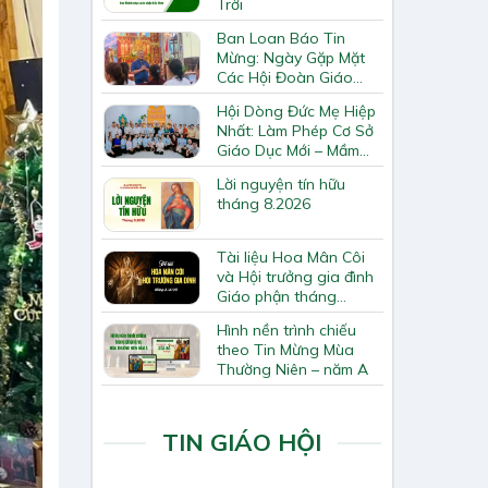
Trời
Ban Loan Báo Tin
Mừng: Ngày Gặp Mặt
Các Hội Đoàn Giáo
Hạt Bắc Giang
Hội Dòng Đức Mẹ Hiệp
Nhất: Làm Phép Cơ Sở
Giáo Dục Mới – Mầm
Non Thiên Ân
Lời nguyện tín hữu
tháng 8.2026
Tài liệu Hoa Mân Côi
và Hội trưởng gia đình
Giáo phận tháng
8.2026
Hình nền trình chiếu
theo Tin Mừng Mùa
Thường Niên – năm A
TIN GIÁO HỘI