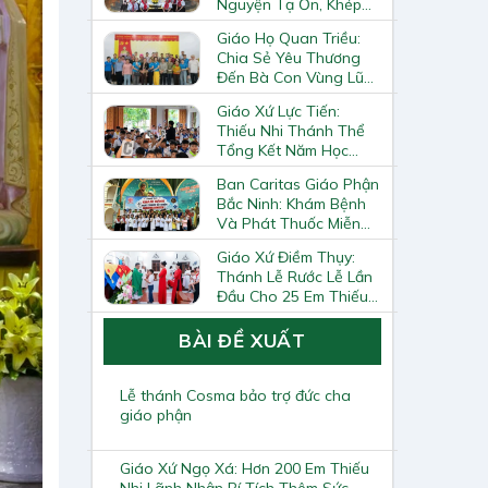
Nguyện Tạ Ơn, Khép
Lại Khóa Huấn Luyện
Giáo Họ Quan Triều:
Giáo Lý Viên Cấp II
Chia Sẻ Yêu Thương
Đến Bà Con Vùng Lũ
Lai Châu
Giáo Xứ Lực Tiến:
Thiếu Nhi Thánh Thể
Tổng Kết Năm Học
Giáo Lý
Ban Caritas Giáo Phận
Bắc Ninh: Khám Bệnh
Và Phát Thuốc Miễn
Phí Tại Giáo Xứ Đồng
Giáo Xứ Điềm Thụy:
Chương
Thánh Lễ Rước Lễ Lần
Đầu Cho 25 Em Thiếu
Nhi
BÀI ĐỀ XUẤT
Lễ thánh Cosma bảo trợ đức cha
giáo phận
Giáo Xứ Ngọ Xá: Hơn 200 Em Thiếu
Nhi Lãnh Nhận Bí Tích Thêm Sức