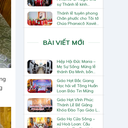
sự Thánh lễ kính
Thánh Tô-ma Tông đồ
Thánh lễ tuyên phong
tại Nhà thờ Chính tòa
Chân phước cho Tôi tớ
Hà Nội
Chúa Phanxicô Xaviê
Trương Bửu Diệp
BÀI VIẾT MỚI
Hiệp Hội Đức Maria –
Mẹ Sự Sống: Mừng lễ
thánh Đa Minh, bổn
mạng Hiệp Hội
ùng
Giáo Hạt Bắc Giang:
Học hỏi về Tông Huấn
g
Loan Báo Tin Mừng
Giáo Hạt Vĩnh Phúc:
Thánh Lễ Bế Giảng
Khóa Đào Tạo Giáo Lý
Viên – Huynh Trưởng
Giáo Họ Cửa Sông –
Cấp II
xứ Hoà Loan: Cầu