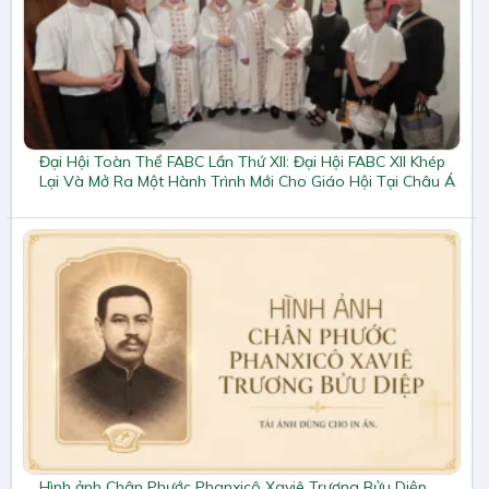
Đại Hội Toàn Thể FABC Lần Thứ XII: Đại Hội FABC XII Khép
Lại Và Mở Ra Một Hành Trình Mới Cho Giáo Hội Tại Châu Á
Hình ảnh Chân Phước Phanxicô Xaviê Trương Bửu Diệp