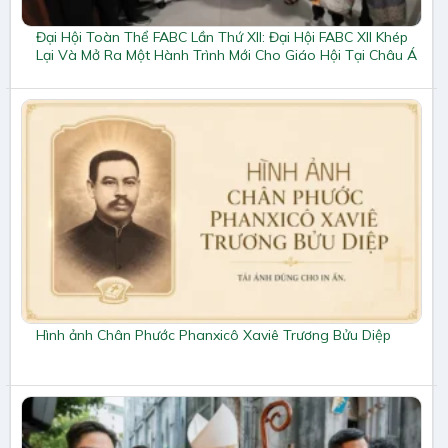
Đại Hội Toàn Thể FABC Lần Thứ XII: Đại Hội FABC XII Khép
Lại Và Mở Ra Một Hành Trình Mới Cho Giáo Hội Tại Châu Á
Hình ảnh Chân Phước Phanxicô Xaviê Trương Bửu Diệp