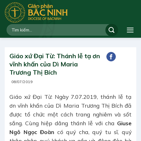
Bỏ
qua
nội
dung
Giáo xứ Đại Từ: Thánh lễ tạ ơn
vĩnh khấn của Dì Maria
Trương Thị Bích
08/07/2019
Giáo xứ Đại Từ: Ngày 7.07.2019, thánh lễ tạ
ơn vĩnh khấn của Dì Maria Trương Thị Bích đã
được tổ chức một cách trang nghiêm và sốt
sắng. Cùng hiệp dâng thánh lễ với cha
Giuse
Ngô Ngọc Đoàn
có quý cha, quý tu sĩ, quý
thân nhân, quý khách xa gần và đông đảo bà