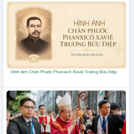
Hình ảnh Chân Phước Phanxicô Xaviê Trương Bửu Diệp