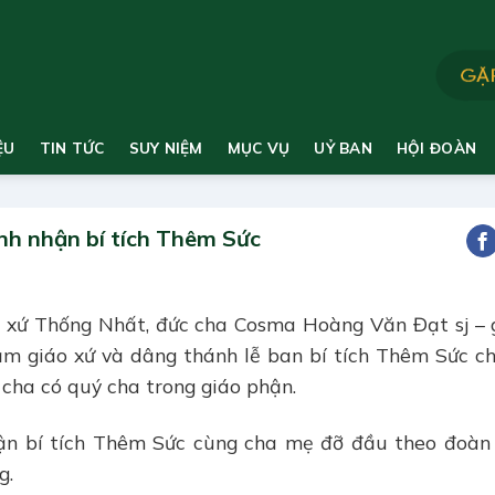
ỆU
TIN TỨC
SUY NIỆM
MỤC VỤ
UỶ BAN
HỘI ĐOÀN
nh nhận bí tích Thêm Sức
o xứ Thống Nhất, đức cha Cosma Hoàng Văn Đạt sj –
ăm giáo xứ và dâng thánh lễ ban bí tích Thêm Sức c
 cha có quý cha trong giáo phận.
hận bí tích Thêm Sức cùng cha mẹ đỡ đầu theo đoàn
g.