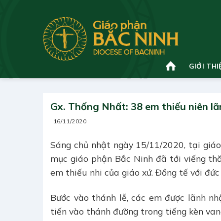
Bỏ
qua
nội
dung
GIỚI THI
Gx. Thống Nhất: 38 em thiếu niên lã
16/11/2020
Sáng chủ nhật ngày 15/11/2020, tại giá
mục giáo phận Bắc Ninh đã tới viếng th
em thiếu nhi của giáo xứ. Đồng tế với đức
Bước vào thánh lễ, các em được lãnh n
tiến vào thánh đường trong tiếng kèn van