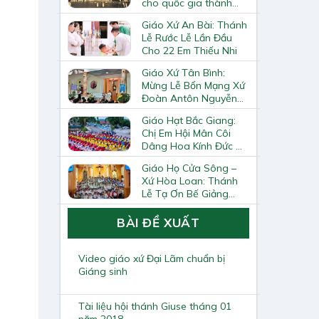
cho quốc gia thành
Vatican
Giáo Xứ An Bài: Thánh
Lễ Rước Lễ Lần Đầu
Cho 22 Em Thiếu Nhi
Giáo Xứ Tân Bình:
Mừng Lễ Bổn Mạng Xứ
Đoàn Antôn Nguyễn
Tiến Đích Và Bế Giảng
Giáo Hạt Bắc Giang:
Năm Học Giáo Lý
Chị Em Hội Mân Côi
2025–2026
Dâng Hoa Kính Đức Mẹ
Tại Trung Tâm Thánh
Giáo Họ Cửa Sông –
Mẫu Từ Phong
Xứ Hòa Loan: Thánh
Lễ Tạ Ơn Bế Giảng
Năm Học Giáo Lý Và
Trao Chứng Chỉ Giáo
BÀI ĐỀ XUẤT
Lý Viên Cấp II
Video giáo xứ Đại Lãm chuẩn bị
Giáng sinh
Tài liệu hội thánh Giuse tháng 01
năm 2018