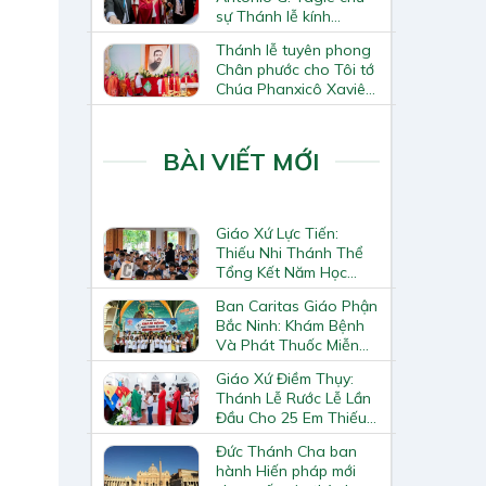
sự Thánh lễ kính
Thánh Tô-ma Tông đồ
Thánh lễ tuyên phong
tại Nhà thờ Chính tòa
Chân phước cho Tôi tớ
Hà Nội
Chúa Phanxicô Xaviê
Trương Bửu Diệp
BÀI VIẾT MỚI
Giáo Xứ Lực Tiến:
Thiếu Nhi Thánh Thể
Tổng Kết Năm Học
Giáo Lý
Ban Caritas Giáo Phận
Bắc Ninh: Khám Bệnh
Và Phát Thuốc Miễn
Phí Tại Giáo Xứ Đồng
Giáo Xứ Điềm Thụy:
Chương
Thánh Lễ Rước Lễ Lần
Đầu Cho 25 Em Thiếu
Nhi
Đức Thánh Cha ban
hành Hiến pháp mới