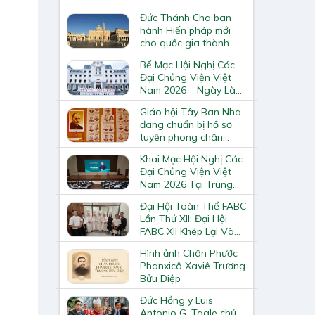
Đức Thánh Cha ban
hành Hiến pháp mới
cho quốc gia thành
Vatican
Bế Mạc Hội Nghị Các
Đại Chủng Viện Việt
Nam 2026 – Ngày Làm
Việc Cuối Cùng
Giáo hội Tây Ban Nha
đang chuẩn bị hồ sơ
tuyên phong chân
phước và phong thánh
Khai Mạc Hội Nghị Các
cho 3.344 vị
Đại Chủng Viện Việt
Nam 2026 Tại Trung
Tâm Mục Vụ Giáo
Đại Hội Toàn Thể FABC
Phận Vinh
Lần Thứ XII: Đại Hội
FABC XII Khép Lại Và
Mở Ra Một Hành Trình
Hình ảnh Chân Phước
Mới Cho Giáo Hội Tại
Phanxicô Xaviê Trương
Châu Á
Bửu Diệp
Đức Hồng y Luis
Antonio G. Tagle chủ