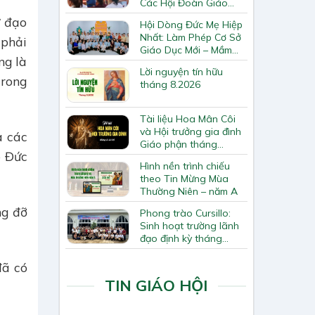
Các Hội Đoàn Giáo
Hạt Bắc Giang
ử đạo
Hội Dòng Đức Mẹ Hiệp
Nhất: Làm Phép Cơ Sở
 phải
Giáo Dục Mới – Mầm
ng là
Non Thiên Ân
Lời nguyện tín hữu
trong
tháng 8.2026
Tài liệu Hoa Mân Côi
và Hội trưởng gia đình
a các
Giáo phận tháng
o Đức
8.2026
Hình nền trình chiếu
theo Tin Mừng Mùa
Thường Niên – năm A
ng đỡ
Phong trào Cursillo:
Sinh hoạt trường lãnh
đạo định kỳ tháng
7/2026
đã có
TIN GIÁO HỘI