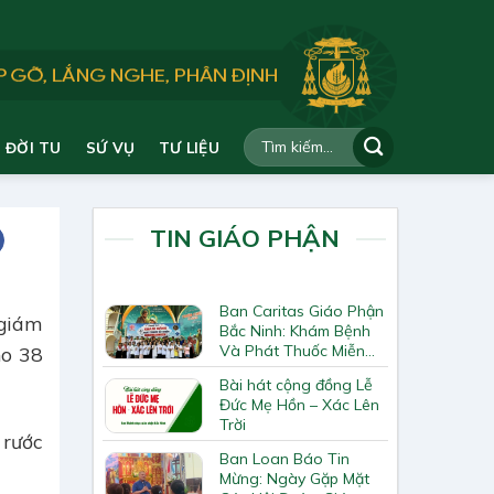
ĐỜI TU
SỨ VỤ
TƯ LIỆU
TIN GIÁO PHẬN
Ban Caritas Giáo Phận
 giám
Bắc Ninh: Khám Bệnh
Và Phát Thuốc Miễn
ho 38
Phí Tại Giáo Xứ Đồng
Bài hát cộng đồng Lễ
Chương
Đức Mẹ Hồn – Xác Lên
Trời
 rước
Ban Loan Báo Tin
Mừng: Ngày Gặp Mặt