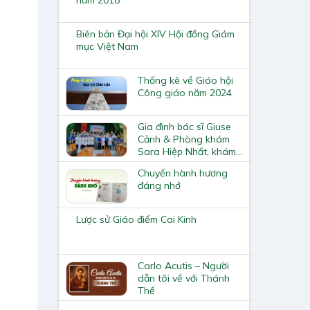
Biên bản Đại hội XIV Hội đồng Giám
mục Việt Nam
Thống kê về Giáo hội
Công giáo năm 2024
Gia đình bác sĩ Giuse
Cảnh & Phòng khám
Sara Hiệp Nhất, khám
bệnh và phát thuốc
Chuyến hành hương
miễn phí tại Tuyên
đáng nhớ
Quang
Lược sử Giáo điểm Cai Kinh
Carlo Acutis – Người
dẫn tôi về với Thánh
Thể