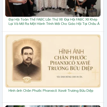
Đại Hội Toàn Thể FABC Lần Thứ XII: Đại Hội FABC XII Khép
Lại Và Mở Ra Một Hành Trình Mới Cho Giáo Hội Tại Châu Á
Hình ảnh Chân Phước Phanxicô Xaviê Trương Bửu Diệp