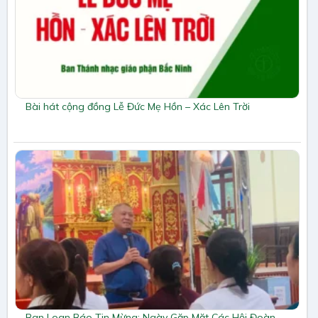
Bài hát cộng đồng Lễ Đức Mẹ Hồn – Xác Lên Trời
Ban Loan Báo Tin Mừng: Ngày Gặp Mặt Các Hội Đoàn