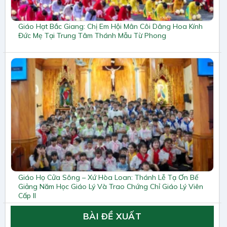
Giáo Hạt Bắc Giang: Chị Em Hội Mân Côi Dâng Hoa Kính
Đức Mẹ Tại Trung Tâm Thánh Mẫu Từ Phong
Giáo Họ Cửa Sông – Xứ Hòa Loan: Thánh Lễ Tạ Ơn Bế
Giảng Năm Học Giáo Lý Và Trao Chứng Chỉ Giáo Lý Viên
Cấp II
BÀI ĐỀ XUẤT