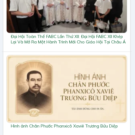
Đại Hội Toàn Thể FABC Lần Thứ XII: Đại Hội FABC XII Khép
Lại Và Mở Ra Một Hành Trình Mới Cho Giáo Hội Tại Châu Á
Hình ảnh Chân Phước Phanxicô Xaviê Trương Bửu Diệp