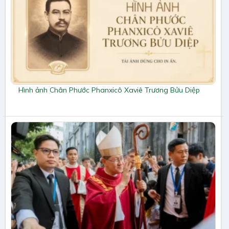
Hình ảnh Chân Phước Phanxicô Xaviê Trương Bửu Diệp