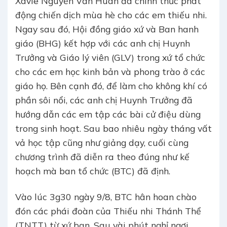
Xavie Nguyễn Văn Huân đã chính thức phát
động chiến dịch mùa hè cho các em thiếu nhi.
Ngay sau đó, Hội đồng giáo xứ và Ban hanh
giáo (BHG) kết hợp với các anh chị Huynh
Trưởng và Giáo lý viên (GLV) trong xứ tổ chức
cho các em học kinh bản và phong trào ở các
giáo họ. Bên cạnh đó, để làm cho không khí có
phần sôi nổi, các anh chị Huynh Trưởng đã
hướng dẫn các em tập các bài cử điệu dùng
trong sinh hoạt. Sau bao nhiêu ngày tháng vất
vả học tập cũng như giảng dạy, cuối cùng
chương trình đã diễn ra theo đúng như kế
hoạch mà ban tổ chức (BTC) đã định.
Vào lúc 3g30 ngày 9/8, BTC hân hoan chào
đón các phái đoàn của Thiếu nhi Thánh Thể
(TNTT) từ xứ bạn. Sau vài phút nghỉ ngơi,