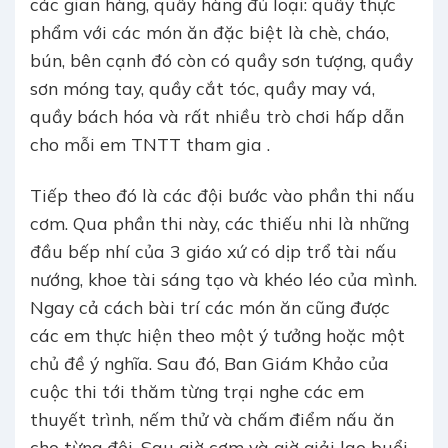
các gian hàng, quầy hàng đủ loại: quầy thực
phẩm với các món ăn đặc biệt là chè, cháo,
bún, bên cạnh đó còn có quầy sơn tượng, quầy
sơn móng tay, quầy cắt tóc, quầy may vá,
quầy bách hóa và rất nhiều trò chơi hấp dẫn
cho mỗi em TNTT tham gia .
Tiếp theo đó là các đội bước vào phần thi nấu
cơm. Qua phần thi này, các thiếu nhi là những
đầu bếp nhí của 3 giáo xứ có dịp trổ tài nấu
nướng, khoe tài sáng tạo và khéo léo của mình.
Ngay cả cách bài trí các món ăn cũng được
các em thực hiện theo một ý tưởng hoặc một
chủ đề ý nghĩa. Sau đó, Ban Giám Khảo của
cuộc thi tới thăm từng trại nghe các em
thuyết trình, nếm thử và chấm điểm nấu ăn
cho từng đội. Sau giờ cơm và giờ giải lao buổi