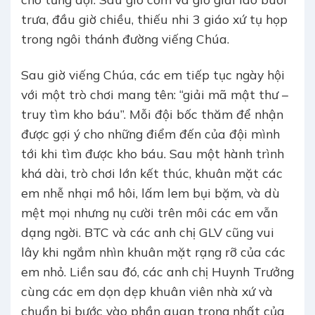
trưa, đầu giờ chiều, thiếu nhi 3 giáo xứ tụ họp
trong ngôi thánh đường viếng Chúa.
Sau giờ viếng Chúa, các em tiếp tục ngày hội
với một trò chơi mang tên: “giải mã mật thư –
truy tìm kho báu”. Mỗi đội bốc thăm để nhận
được gợi ý cho những điểm đến của đội mình
tới khi tìm được kho báu. Sau một hành trình
khá dài, trò chơi lớn kết thúc, khuân mặt các
em nhễ nhại mồ hôi, lấm lem bụi bặm, và dù
mệt mọi nhưng nụ cười trên môi các em vẫn
dạng ngời. BTC và các anh chị GLV cũng vui
lây khi ngắm nhìn khuân mặt rạng rỡ của các
em nhỏ. Liền sau đó, các anh chị Huynh Trưởng
cùng các em dọn dẹp khuân viên nhà xứ và
chuẩn bị bước vào phần quan trọng nhất của