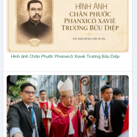
Hình ảnh Chân Phước Phanxicô Xaviê Trương Bửu Diệp