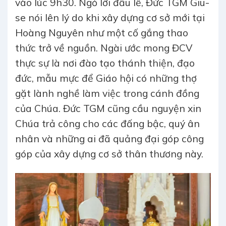
vào lúc 9h30. Ngỏ lời đầu lễ, Đức TGM Giu-
se nói lên lý do khi xây dựng cơ sở mới tại
Hoàng Nguyên như một cố gắng thao
thức trở về nguồn. Ngài ước mong ĐCV
thực sự là nơi đào tạo thánh thiện, đạo
đức, mẫu mực để Giáo hội có những thợ
gặt lành nghề làm việc trong cánh đồng
của Chúa. Đức TGM cũng cầu nguyện xin
Chúa trả công cho các đấng bậc, quý ân
nhân và những ai đã quảng đại góp công
góp của xây dựng cơ sở thân thương này.