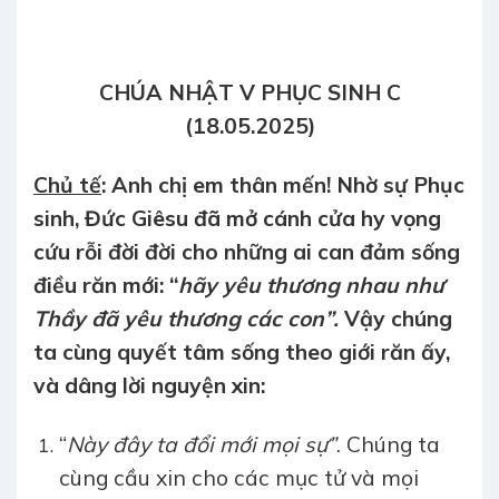
CHÚA NHẬT V PHỤC SINH C
(18.05.2025)
Chủ tế
: Anh chị em thân mến! Nhờ sự Phục
sinh, Đức Giêsu đã mở cánh cửa hy vọng
cứu rỗi đời đời cho những ai can đảm sống
điều răn mới: “
hãy yêu thương nhau như
Thầy đã yêu thương các con”.
Vậy chúng
ta cùng quyết tâm sống theo giới răn ấy,
và dâng lời nguyện xin:
“
Này đây ta đổi mới mọi sự”
. Chúng ta
cùng cầu xin cho các mục tử và mọi