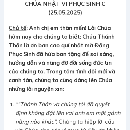
CHÚA NHẬT VI PHỤC SINH C
(25.05.2025)
Chủ tế
: Anh chị em thân mến! Lời Chúa
hôm nay cho chúng ta biết: Chúa Thánh
Thần là ơn ban cao quí nhất mà Đấng
Phục Sinh đã hứa ban tặng để soi sáng,
hướng dẫn và nâng đỡ đời sống đức tin
của chúng ta. Trong tâm tình đổi mới và
canh tân, chúng ta cùng dâng lên Chúa
những lời nguyện xin:
““Thánh Thần và chúng tôi đã quyết
định không đặt lên vai anh em một gánh
nặng nào khác”.
Chúng ta hiệp lời cầu