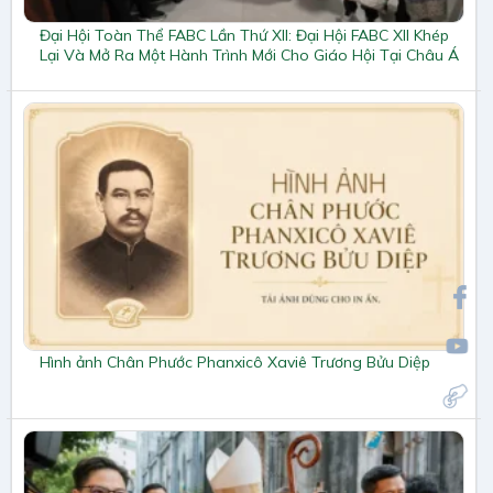
Đại Hội Toàn Thể FABC Lần Thứ XII: Đại Hội FABC XII Khép
Lại Và Mở Ra Một Hành Trình Mới Cho Giáo Hội Tại Châu Á
Hình ảnh Chân Phước Phanxicô Xaviê Trương Bửu Diệp