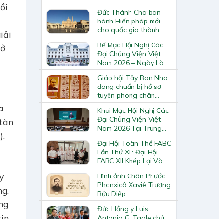
ồi
Đức Thánh Cha ban
hành Hiến pháp mới
cho quốc gia thành
iải
Vatican
Bế Mạc Hội Nghị Các
rở
Đại Chủng Viện Việt
Nam 2026 – Ngày Làm
Việc Cuối Cùng
Giáo hội Tây Ban Nha
đang chuẩn bị hồ sơ
tuyên phong chân
phước và phong thánh
a
Khai Mạc Hội Nghị Các
cho 3.344 vị
Đại Chủng Viện Việt
 tàn
Nam 2026 Tại Trung
).
Tâm Mục Vụ Giáo
Đại Hội Toàn Thể FABC
Phận Vinh
Lần Thứ XII: Đại Hội
FABC XII Khép Lại Và
Mở Ra Một Hành Trình
y
Hình ảnh Chân Phước
Mới Cho Giáo Hội Tại
Phanxicô Xaviê Trương
Châu Á
ng.
Bửu Diệp
ựng
Đức Hồng y Luis
tin
Antonio G. Tagle chủ