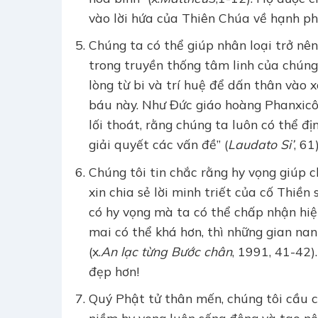
vào lời hứa của Thiên Chúa về hạnh ph
Chúng ta có thể giúp nhân loại trở nê
trong truyền thống tâm linh của chúng 
lòng từ bi và trí huệ để dấn thân vào x
báu này. Như Đức giáo hoàng Phanxicô 
lối thoát, rằng chúng ta luôn có thể đị
giải quyết các vấn đề” (
Laudato Si’
, 61)
Chúng tôi tin chắc rằng hy vọng giúp c
xin chia sẻ lời minh triết của cố Thiề
có hy vọng mà ta có thể chấp nhận hiệ
mai có thể khá hơn, thì những gian na
(x.
An lạc từng Bước chân
, 1991, 41-42)
đẹp hơn!
Quý Phật tử thân mến, chúng tôi cầu c