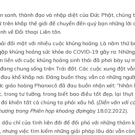
ản sanh, thành đạo và nhập diệt của Đức Phật, chúng t
ử trên khắp thế giới để chuyển đến quý bạn những lời 
h về Đối thoại Liên tôn.
hải đối mặt với nhiều cuộc khủng hoảng. Là năm thứ b
ới gặp khủng hoảng sức khỏe do COVID-19 gây ra. Những
 liền với cuộc khủng hoảng sinh thái đã phơi bày sự 
đang chung sống trên Trái đất. Các cuộc xung đột vẫ
 đau khổ khắp nơi. Đáng buồn thay, vẫn có những ngườ
ức giáo hoàng Phanxicô đã đau buồn nhận xét: “Nhân l
, trong tư tưởng, trong biết bao điều tốt đẹp, lại thụt 
đó khiến tất cả chúng ta phải xấu hổ. (
Diễn văn với c
hương trong Phiên họp khoáng đại
ngày 18.02.2022).
dấu chỉ của tình liên đới để đối phó với những thảm k
 nhưng việc tìm kiếm những giải pháp lâu dài vẫn còn