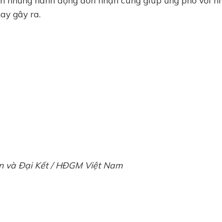
ên những hành động đón nhận cùng giúp ứng phó với n
ay gây ra.
ôn và Đại Kết / HĐGM Việt Nam