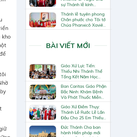
sự Thánh lễ kính
Thánh Tô-ma Tông đồ
Thánh lễ tuyên phong
tại Nhà thờ Chính tòa
u
Chân phước cho Tôi tớ
Hà Nội
Chúa Phanxicô Xaviê
riển
Trương Bửu Diệp
g kho
BÀI VIẾT MỚI
một
 để
Giáo Xứ Lực Tiến:
Thiếu Nhi Thánh Thể
tôi
Tổng Kết Năm Học
“Nhờ
Giáo Lý
Ban Caritas Giáo Phận
gày
Bắc Ninh: Khám Bệnh
Và Phát Thuốc Miễn
Phí Tại Giáo Xứ Đồng
Giáo Xứ Điềm Thụy:
t
Chương
Thánh Lễ Rước Lễ Lần
Đầu Cho 25 Em Thiếu
Nhi
Đức Thánh Cha ban
giữ
hành Hiến pháp mới