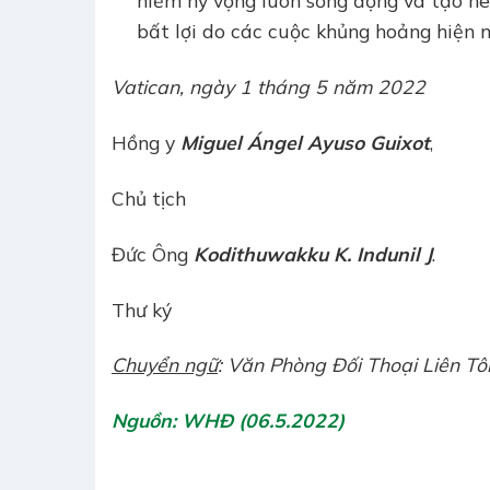
niềm hy vọng luôn sống động và tạo n
bất lợi do các cuộc khủng hoảng hiện n
Vatican, ngày 1 tháng 5 năm 2022
Hồng y
Miguel Ángel Ayuso Guixot
,
Chủ tịch
Đức Ông
Kodithuwakku K. Indunil J
.
Thư ký
Chuyển ngữ
: Văn Phòng Đối Thoại Liên T
Nguồn: WHĐ (06.5.2022)