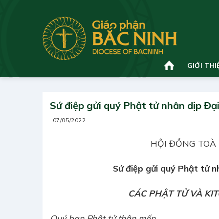
Bỏ
qua
nội
dung
GIỚI THI
Sứ điệp gửi quý Phật tử nhân dịp Đại
07/05/2022
HỘI ĐỒNG TOÀ 
Sứ điệp gửi quý Phật tử n
CÁC PHẬT TỬ VÀ KI
Quý bạn Phật tử thân mến,