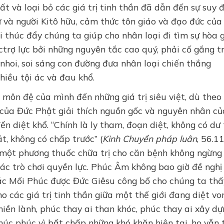
ất và loại bỏ các giá trị tinh thần đã dẫn đến sự suy đ
ử và người Kitô hữu, cảm thức tôn giáo và đạo đức của
 thúc đẩy chúng ta giúp cho nhân loại đi tìm sự hòa g
ctrợ lực bởi những nguyên tắc cao quý, phải cố gắng t
nhoi, soi sáng con đường đưa nhân loại chiến thắng
hiều tội ác và đau khổ.
môn đệ của mình đến những giá trị siêu việt, dù theo
của Đức Phật giải thích nguồn gốc và nguyên nhân củ
n diệt khổ. “Chính là ly tham, đoạn diệt, không có dư
át, không có chấp trước” (
Kinh Chuyển pháp luân
, 56.11
 một phương thuốc chữa trị cho căn bệnh không ngừng
c trò chơi quyền lực. Phúc Âm không bao giờ đề nghị
Các Mối Phúc được Đức Giêsu công bố cho chúng ta thấ
o các giá trị tinh thần giữa một thế giới đang diệt vo
hiền lành, phúc thay ai than khóc, phúc thay ai xây d
húc phúc vì bất chấp những khó khăn hiện tại, họ vẫn 