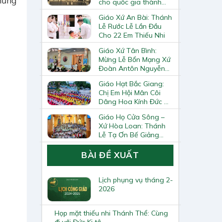
hững
cho quốc gia thành
Vatican
Giáo Xứ An Bài: Thánh
Lễ Rước Lễ Lần Đầu
Cho 22 Em Thiếu Nhi
Giáo Xứ Tân Bình:
Mừng Lễ Bổn Mạng Xứ
Đoàn Antôn Nguyễn
Tiến Đích Và Bế Giảng
Giáo Hạt Bắc Giang:
Năm Học Giáo Lý
Chị Em Hội Mân Côi
2025–2026
Dâng Hoa Kính Đức Mẹ
Tại Trung Tâm Thánh
Giáo Họ Cửa Sông –
Mẫu Từ Phong
Xứ Hòa Loan: Thánh
Lễ Tạ Ơn Bế Giảng
Năm Học Giáo Lý Và
Trao Chứng Chỉ Giáo
BÀI ĐỀ XUẤT
Lý Viên Cấp II
Lịch phụng vụ tháng 2-
2026
Họp mặt thiếu nhi Thánh Thể: Cùng
đi với Đức Ki tô