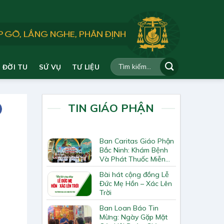
ĐỜI TU
SỨ VỤ
TƯ LIỆU
TIN GIÁO PHẬN
Ban Caritas Giáo Phận
Bắc Ninh: Khám Bệnh
Và Phát Thuốc Miễn
Phí Tại Giáo Xứ Đồng
Bài hát cộng đồng Lễ
Chương
Đức Mẹ Hồn – Xác Lên
Trời
Ban Loan Báo Tin
Mừng: Ngày Gặp Mặt