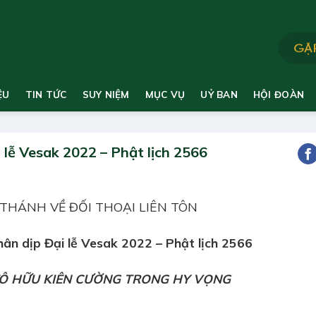
ỆU
TIN TỨC
SUY NIỆM
MỤC VỤ
UỶ BAN
HỘI ĐOÀN
 lễ Vesak 2022 – Phật lịch 2566
THÁNH VỀ ĐỐI THOẠI LIÊN TÔN
hân dịp Đại lễ Vesak 2022 – Phật lịch 2566
TÔ HỮU KIÊN CƯỜNG TRONG HY VỌNG