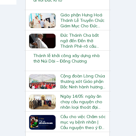
Giáo phận Hưng Hoá
Thánh Lễ Truyền Chức
Giám Mục Cho Đức
Cha Phụ Tá Tân Cử
Đức Thánh Cha bất
Phaolô Nguyễn Quang
ngờ đến Đền thờ
Đĩnh
Thánh Phê-rô cầu
nguyện trước mộ
Thánh lễ khởi công xây dựng nhà
Thánh Pi-ô X
thờ Núi Dài – Đồng Chương
Cộng đoàn Lòng Chúa
thương xót Giáo phận
Bắc Ninh hành hương
Năm Thánh
Ngày 14/05: ngày ăn
chay cầu nguyện cho
nhân loại thoát đại
dịch
Cầu cho việc Chăm sóc
mục vụ bệnh nhân |
Cầu nguyện theo ý Đức
Giáo hoàng tháng