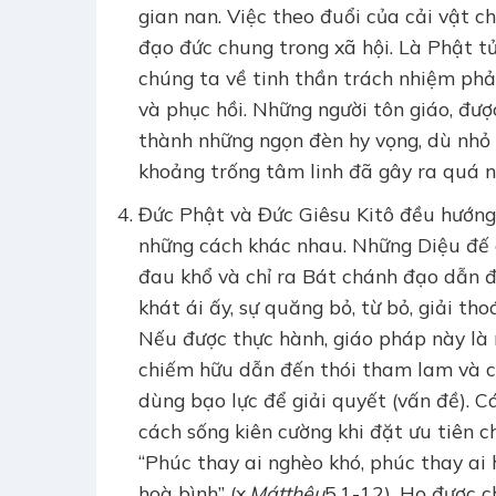
gian nan. Việc theo đuổi của cải vật ch
đạo đức chung trong xã hội. Là Phật t
chúng ta về tinh thần trách nhiệm phải
và phục hồi. Những người tôn giáo, đượ
thành những ngọn đèn hy vọng, dù nhỏ 
khoảng trống tâm linh đã gây ra quá n
Đức Phật và Đức Giêsu Kitô đều hướng 
những cách khác nhau. Những Diệu đế 
đau khổ và chỉ ra Bát chánh đạo dẫn đế
khát ái ấy, sự quăng bỏ, từ bỏ, giải tho
Nếu được thực hành, giáo pháp này là
chiếm hữu dẫn đến thói tham lam và cá
dùng bạo lực để giải quyết (vấn đề). 
cách sống kiên cường khi đặt ưu tiên ch
“Phúc thay ai nghèo khó, phúc thay ai 
hoà bình” (x.
Mátthêu
5,1-12). Họ được c