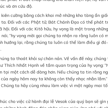
úc và ơn cứu độ.
n kiên cường bằng cách khai mở những kho tàng ẩn giấ
ta. Đối với các Phật tử, Bát Chánh Đạo có thể phát t
ã hội. Đối với các Kitô hữu, hy vọng là một trong nhữn
nói, “hy vọng mời gọi chúng ta nhận ra rằng luôn có 
nh hướng lại, rằng chúng ta luôn có thể làm điều gì đó
.
húng ta thoát khỏi sự chán nản. Về vấn đề này, chúng 
n sư Thích Nhất Hạnh về tầm quan trọng của hy vọng: 
n tại một cách dễ dàng hơn. Nếu chúng ta tin rằng n
n của ngày hôm nay ta không còn thấy nhọc nhằn lắm.”
. Chúng ta hãy cùng nhau làm việc vì một ngày mai tố
húc cho việc cử hành đại lễ Vesak của quý bạn sẽ gìn 