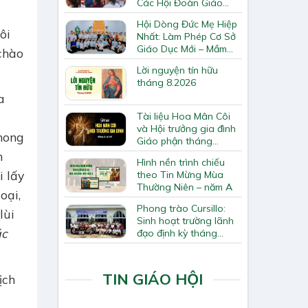
Các Hội Đoàn Giáo
Hạt Bắc Giang
Hội Dòng Đức Mẹ Hiệp
ôi
Nhất: Làm Phép Cơ Sở
Giáo Dục Mới – Mầm
chào
Non Thiên Ân
Lời nguyện tín hữu
tháng 8.2026
a
Tài liệu Hoa Mân Côi
và Hội trưởng gia đình
mong
Giáo phận tháng
8.2026
n
Hình nền trình chiếu
i lấy
theo Tin Mừng Mùa
Thường Niên – năm A
oại,
Phong trào Cursillo:
lùi
Sinh hoạt trường lãnh
ác
đạo định kỳ tháng
7/2026
TIN GIÁO HỘI
ịch