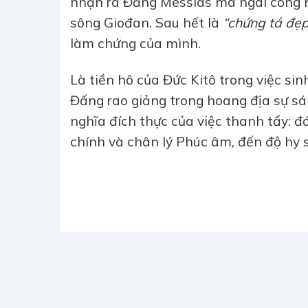
nhận ra Đấng Mêssias mà ngài công n
sông Giođan. Sau hết là
“chứng tá đẹp
làm chứng của mình.
Là tiền hô của Đức Kitô trong việc sin
Đấng rao giảng trong hoang địa sự sám
nghĩa đích thực của việc thanh tẩy: đ
chính và chân lý Phúc âm, đến độ hy 