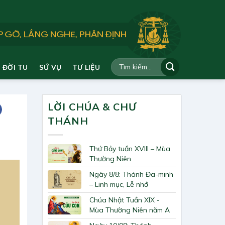
ĐỜI TU
SỨ VỤ
TƯ LIỆU
LỜI CHÚA & CHƯ
THÁNH
Thứ Bảy tuần XVIII – Mùa
Thường Niên
Ngày 8/8: Thánh Đa-minh
– Linh mục, Lễ nhớ
Chúa Nhật Tuần XIX -
Mùa Thường Niên năm A