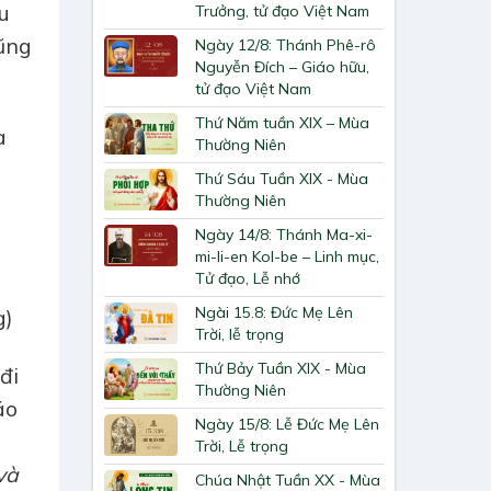
u
Trưởng, tử đạo Việt Nam
cũng
Ngày 12/8: Thánh Phê-rô
Nguyễn Đích – Giáo hữu,
tử đạo Việt Nam
Thứ Năm tuần XIX – Mùa
a
Thường Niên
Thứ Sáu Tuần XIX - Mùa
Thường Niên
Ngày 14/8: Thánh Ma-xi-
mi-li-en Kol-be – Linh mục,
Tử đạo, Lễ nhớ
Ngài 15.8: Đức Mẹ Lên
g)
Trời, lễ trọng
Thứ Bảy Tuần XIX - Mùa
đi
Thường Niên
áo
Ngày 15/8: Lễ Đức Mẹ Lên
Trời, Lễ trọng
và
Chúa Nhật Tuần XX - Mùa