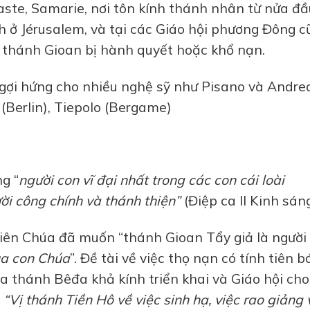
te, Samarie, nơi tôn kính thánh nhân từ nửa đầ
ành ở Jérusalem, và tại các Giáo hội phương Đông 
u thánh Gioan bị hành quyết hoặc khổ nạn.
gợi hứng cho nhiều nghệ sỹ như Pisano và Andre
(Berlin), Tiepolo (Bergame)
g “
người con vĩ đại nhất trong các con cái loài
ời công chính và thánh thiện”
(Điệp ca II Kinh sán
ên Chúa đã muốn “thánh Gioan Tẩy giả là người 
ủa con Chúa
”. Đề tài về việc thọ nạn có tính tiên b
a thánh Bêđa khả kính triển khai và Giáo hội cho
:
“Vị thánh Tiền Hô về việc sinh hạ, việc rao giảng 