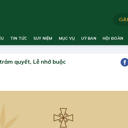
ỆU
TIN TỨC
SUY NIỆM
MỤC VỤ
UỶ BAN
HỘI ĐOÀN
 trảm quyết, Lễ nhớ buộc