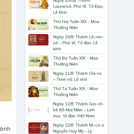
Ngày 10/08: Thánh
Laurensô, Phó tế, Tử Đạo,
Lễ Kính
Thứ Hai Tuần XIX - Mùa
Thường Niên
Ngày 10/8: Thánh Lô-ren-
sô – Phó tế, Tử đạo, Lễ
kính
Thứ Ba Tuần XIX - Mùa
Thường Niên
Ngày 11/8: Thánh Cla-ra
– Trinh nữ, Lễ nhớ
Thứ Tư Tuần XIX - Mùa
Thường Niên
Ngày 12/8: Thánh Gia-cô-
bê Đỗ Mai Năm – Linh
12
Th8
mục, tử đạo Việt Nam
Ngày 12/8: Thánh Mi-ca-e
hành
Nguyễn Huy Mỹ – Lý