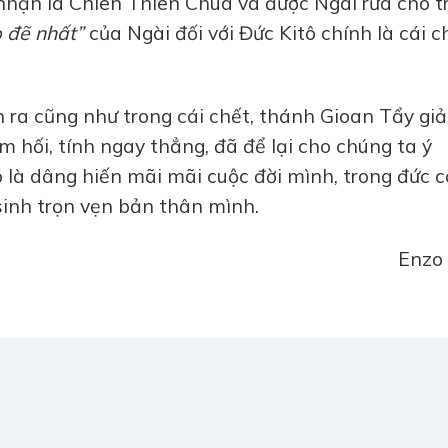
hận là Chiên Thiên Chúa và được Ngài rửa cho t
 đẽ nhất”
của Ngài đối với Đức Kitô chính là cái c
h ra cũng như trong cái chết, thánh Gioan Tẩy giả
 hối, tính ngay thẳng, đã để lại cho chúng ta ý
ó là dâng hiến mãi mãi cuộc đời mình, trong đức 
sinh trọn vẹn bản thân mình.
Enzo 