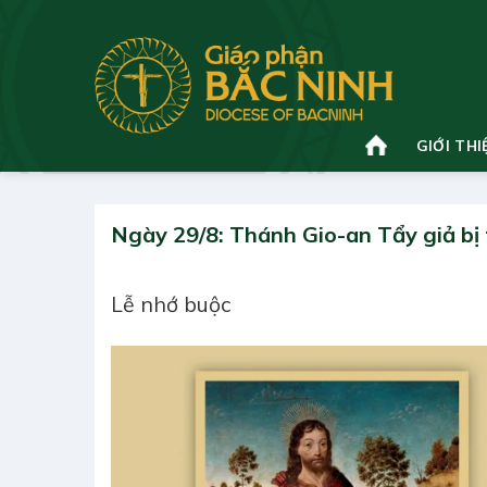
Bỏ
qua
nội
dung
GIỚI THI
Ngày 29/8: Thánh Gio-an Tẩy giả bị
Lễ nhớ buộc