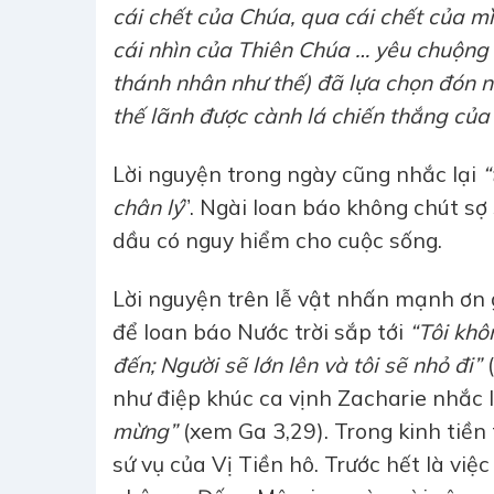
cái chết của Chúa, qua cái chết của m
cái nhìn của Thiên Chúa … yêu chuộng 
thánh nhân như thế) đã lựa chọn đón 
thế lãnh được cành lá chiến thắng của
Lời nguyện trong ngày cũng nhắc lại
“
chân lý
”. Ngài loan báo không chút s
dầu có nguy hiểm cho cuộc sống.
Lời nguyện trên lễ vật nhấn mạnh ơn 
để loan báo Nước trời sắp tới
“Tôi khôn
đến; Người sẽ lớn lên và tôi sẽ nhỏ đi”
(
như điệp khúc ca vịnh Zacharie nhắc l
mừng”
(xem Ga 3,29). Trong kinh tiền 
sứ vụ của Vị Tiền hô. Trước hết là việc