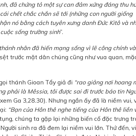
ình, đã chứng tỏ một sự can đảm xứng đáng thu hú
cái chết chắc chắn sẽ tới (những con người giống
nhận nó bằng cách tuyên xưng danh Đức Kitô và n
 cuộc sống trường sinh
”.
thánh nhân đã hiến mạng sống vì lẽ công chính và
ợ sệt trước mặt dân chúng cũng như vua quan, mặ
gọi thánh Gioan Tẩy giả đi
“rao giảng nơi hoang 
g phải là Mêssia, tôi được sai đi trước báo tin Ng
xem Ga 3,28.30). Nhưng ngần ấy đã là niềm vui, v
ại:
“Bạn của Hôn thê nghe tiếng của Hôn thê liền 
tụng, chúng ta gặp lại những biến cố đặc trưng t
 Người sinh ra đã đem lại niềm vui lớn. Thứ đến, v