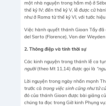
một nhà nguyện trong hầm mộ ở Sébas
thế kỷ IV; đến thế kỷ V, lễ được cử h
như ở Roma từ thế kỷ VI, với tước hiệ
Việc hành quyết thánh Gioan Tẩy đã 
del Sarto (Florence), Van der Weyden 
2. Thông điệp và tính thời sự
Các kinh nguyện trong thánh lễ ca tụn
người
(theo Mt 11,14) được gọi là
“ngư
Lời nguyện trong ngày nhấn mạnh Thi
trước cả
trong việc sinh cũng như tử c
đó của thánh Gioan được bài giảng củ
chúng ta đọc trong Giờ kinh Phụng vụ