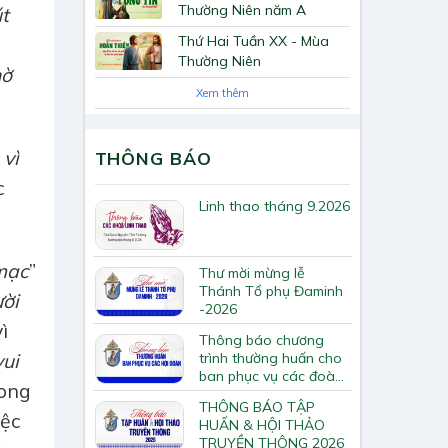
Thường Niên năm A
t
Thứ Hai Tuần XX - Mùa
Thường Niên
hờ
Xem thêm
 vì
THÔNG BÁO
c
Linh thao tháng 9.2026
mạc
”
Thư mời mừng lễ
Thánh Tổ phụ Đaminh
ười
-2026
ì
Thông báo chương
trình thường huấn cho
vui
ban phục vụ các đoàn
rong
hội Tông huấn về loan
THÔNG BÁO TẬP
báo Tin Mừng
iệc
HUẤN & HỘI THẢO
TRUYỀN THÔNG 2026