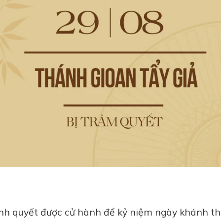
ành quyết được cử hành để kỷ niệm ngày khánh t