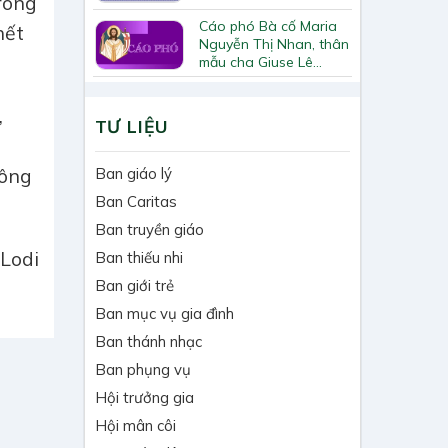
rong
Cáo phó Bà cố Maria
hết
Nguyễn Thị Nhan, thân
mẫu cha Giuse Lê
Quốc Chinh
,
TƯ LIỆU
công
Ban giáo lý
Ban Caritas
Ban truyền giáo
Lodi
Ban thiếu nhi
Ban giới trẻ
Ban mục vụ gia đình
Ban thánh nhạc
Ban phụng vụ
Hội trưởng gia
Hội mân côi