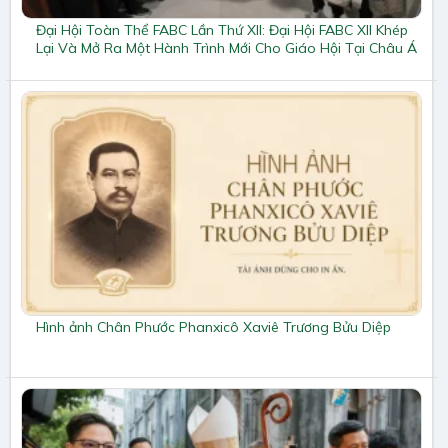
Đại Hội Toàn Thể FABC Lần Thứ XII: Đại Hội FABC XII Khép
Lại Và Mở Ra Một Hành Trình Mới Cho Giáo Hội Tại Châu Á
Hình ảnh Chân Phước Phanxicô Xaviê Trương Bửu Diệp