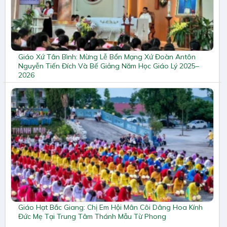
Giáo Xứ Tân Bình: Mừng Lễ Bổn Mạng Xứ Đoàn Antôn
Nguyễn Tiến Đích Và Bế Giảng Năm Học Giáo Lý 2025–
2026
Giáo Hạt Bắc Giang: Chị Em Hội Mân Côi Dâng Hoa Kính
Đức Mẹ Tại Trung Tâm Thánh Mẫu Từ Phong