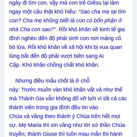
ngày
đi tìm
con, vậy mà con trẻ Giêsu lại làm
ngay một câu thật khó hiểu:
“Sao cha mẹ lại tìm
con? Cha mẹ không biết là con có bổn phận ở
nhà Cha con sao?”.
Rồi khó khăn về kinh tế gia
đình nghèo đến độ phải sinh con nơi máng cỏ
bò lừa. Rồi khó khăn về xã hội khi bị vua quan
lùng bắt đến độ phải vượt biên sang Ai
Cập.
Khó khăn chồng chất khó khăn
.
Nhưng đ
iều
mấu chốt
là ở chỗ
này:
Trước
muôn vàn
khó khăn
vất vả
như thế
mà Thánh Gia vẫn không đổ vỡ bởi v
ì tất cả các
thành viên trong gia đình đều
tin vào
Chúa
và
vâng theo thánh ý Chúa trên hết mọi
sự. Mẹ Maria thì xin vâng như lời sứ thần Chúa
truyền
;
thánh Giuse thì luôn mau mắn thi hành