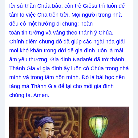
lời sứ thần Chúa bảo
;
còn trẻ Giêsu thì luôn để
tâm lo việc Cha trên trời. Mọi người trong nhà
đều có một hướng đi chung: hoàn
toàn
tin
tưởng
và
vâng theo thánh ý Chúa.
Chính điểm chung đó đã giúp các ngài hóa giải
mọi khó khăn trong đời để gia đình luôn là
mái
ấm yêu thương
. Gia đình Nadarét đã trở thành
Thánh Gia vì gia đình ấy luôn có Chúa trong nhà
mình và trong tâm hồn mình. Đó là bài học nền
tảng mà Thánh Gia để lại cho mỗi gia đình
chúng ta. Amen.