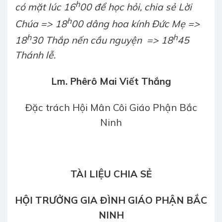
h
có mặt lúc 16
00 để học hỏi, chia sẻ Lời
h
Chúa => 18
00 dâng hoa kính Đức Mẹ =>
h
h
18
30 Thắp nến cầu nguyện => 18
45
Thánh lễ.
Lm. Phêrô Mai Viết Thắng
Đặc trách Hội Mân Côi Giáo Phận Bắc
Ninh
TÀI LIỆU CHIA SẺ
HỘI TRƯỞNG GIA ĐÌNH
GIÁO PHẬN BẮC
NINH