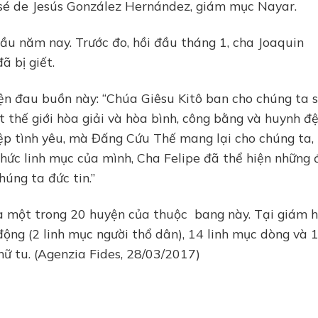
osé de Jesús González Hernández, giám mục Nayar.
 đầu năm nay. Trước đo, hồi đầu tháng 1, cha Joaquin
ã bị giết.
ện đau buồn này: “Chúa Giêsu Kitô ban cho chúng ta 
thế giới hòa giải và hòa bình, công bằng và huynh đệ
iệp tình yêu, mà Đấng Cứu Thế mang lại cho chúng ta,
chức linh mục của mình, Cha Felipe đã thể hiện những 
úng ta đức tin.”
à một trong 20 huyện của thuộc bang này. Tại giám 
ộng (2 linh mục người thổ dân), 14 linh mục dòng và 
nữ tu. (Agenzia Fides, 28/03/2017)