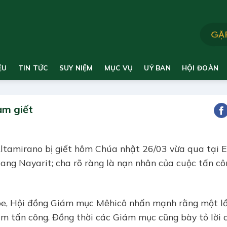
ỆU
TIN TỨC
SUY NIỆM
MỤC VỤ
UỶ BAN
HỘI ĐOÀN
ạm giết
Altamirano bị giết hôm Chúa nhật 26/03 vừa qua tại E
ang Nayarit; cha rõ ràng là nạn nhân của cuộc tấn cô
ipe, Hội đồng Giám mục Mêhicô nhấn mạnh rằng một l
ạm tấn công. Đồng thời các Giám mục cũng bày tỏ lời 