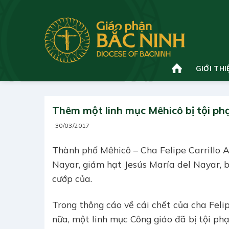
Bỏ
qua
nội
dung
GIỚI THI
Thêm một linh mục Mêhicô bị tội ph
30/03/2017
Thành phố Mêhicô – Cha Felipe Carrillo 
Nayar, giám hạt Jesús María del Nayar, b
cướp của.
Trong thông cáo về cái chết của cha Fel
nữa, một linh mục Công giáo đã bị tội ph