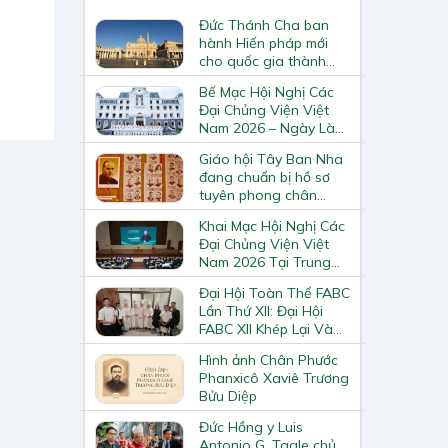
Đức Thánh Cha ban
hành Hiến pháp mới
cho quốc gia thành
Vatican
Bế Mạc Hội Nghị Các
Đại Chủng Viện Việt
Nam 2026 – Ngày Làm
Việc Cuối Cùng
Giáo hội Tây Ban Nha
đang chuẩn bị hồ sơ
tuyên phong chân
phước và phong thánh
Khai Mạc Hội Nghị Các
cho 3.344 vị
Đại Chủng Viện Việt
Nam 2026 Tại Trung
Tâm Mục Vụ Giáo
Đại Hội Toàn Thể FABC
Phận Vinh
Lần Thứ XII: Đại Hội
FABC XII Khép Lại Và
Mở Ra Một Hành Trình
Hình ảnh Chân Phước
Mới Cho Giáo Hội Tại
Phanxicô Xaviê Trương
Châu Á
Bửu Diệp
Đức Hồng y Luis
Antonio G. Tagle chủ