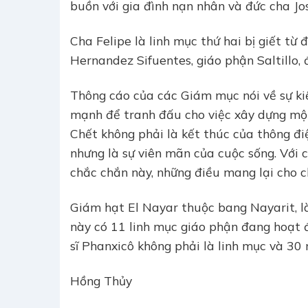
buồn với gia đình nạn nhân và đức cha J
Cha Felipe là linh mục thứ hai bị giết từ
Hernandez Sifuentes, giáo phận Saltillo, đ
Thông cáo của các Giám mục nói về sự ki
mạnh để tranh đấu cho việc xây dựng một 
Chết không phải là kết thúc của thông đ
nhưng là sự viên mãn của cuộc sống. Với 
chắc chắn này, những điều mang lại cho ch
Giám hạt El Nayar thuộc bang Nayarit, l
này có 11 linh mục giáo phận đang hoạt đ
sĩ Phanxicô không phải là linh mục và 30 
Hồng Thủy