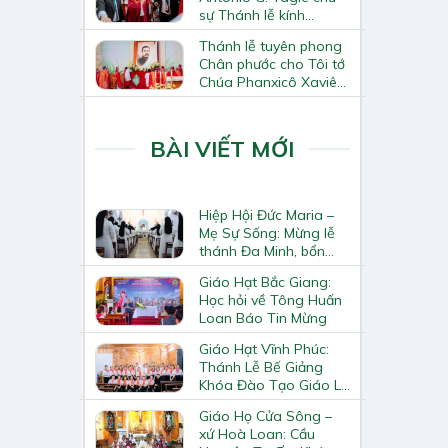
sự Thánh lễ kính
Thánh Tô-ma Tông đồ
Thánh lễ tuyên phong
tại Nhà thờ Chính tòa
Chân phước cho Tôi tớ
Hà Nội
Chúa Phanxicô Xaviê
Trương Bửu Diệp
BÀI VIẾT MỚI
Hiệp Hội Đức Maria –
Mẹ Sự Sống: Mừng lễ
thánh Đa Minh, bổn
mạng Hiệp Hội
Giáo Hạt Bắc Giang:
Học hỏi về Tông Huấn
Loan Báo Tin Mừng
Giáo Hạt Vĩnh Phúc:
Thánh Lễ Bế Giảng
Khóa Đào Tạo Giáo Lý
Viên – Huynh Trưởng
Giáo Họ Cửa Sông –
Cấp II
xứ Hoà Loan: Cầu