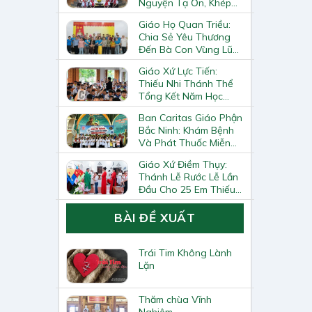
Nguyện Tạ Ơn, Khép
Lại Khóa Huấn Luyện
Giáo Họ Quan Triều:
Giáo Lý Viên Cấp II
Chia Sẻ Yêu Thương
Đến Bà Con Vùng Lũ
Lai Châu
Giáo Xứ Lực Tiến:
Thiếu Nhi Thánh Thể
Tổng Kết Năm Học
Giáo Lý
Ban Caritas Giáo Phận
Bắc Ninh: Khám Bệnh
Và Phát Thuốc Miễn
Phí Tại Giáo Xứ Đồng
Giáo Xứ Điềm Thụy:
Chương
Thánh Lễ Rước Lễ Lần
Đầu Cho 25 Em Thiếu
Nhi
BÀI ĐỀ XUẤT
Trái Tim Không Lành
Lặn
Thăm chùa Vĩnh
Nghiêm