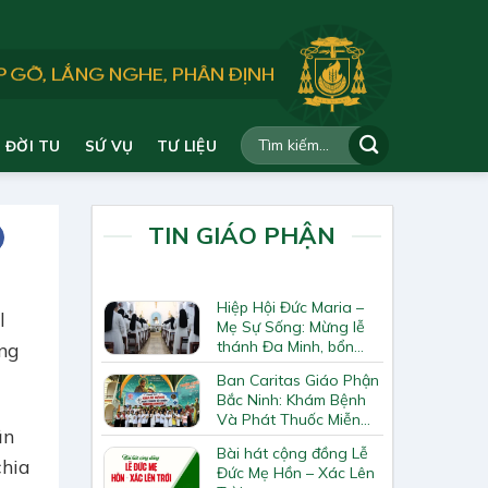
ĐỜI TU
SỨ VỤ
TƯ LIỆU
TIN GIÁO PHẬN
Hiệp Hội Đức Maria –
l
Mẹ Sự Sống: Mừng lễ
thánh Đa Minh, bổn
ng
mạng Hiệp Hội
Ban Caritas Giáo Phận
Bắc Ninh: Khám Bệnh
Và Phát Thuốc Miễn
ần
Phí Tại Giáo Xứ Đồng
Bài hát cộng đồng Lễ
Chương
chia
Đức Mẹ Hồn – Xác Lên