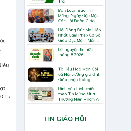
Trời
Ban Loan Báo Tin
Mừng: Ngày Gặp Mặt
Các Hội Đoàn Giáo
Hạt Bắc Giang
Hội Dòng Đức Mẹ Hiệp
Nhất: Làm Phép Cơ Sở
sức
Giáo Dục Mới – Mầm
Non Thiên Ân
.
Lời nguyện tín hữu
tháng 8.2026
điều
Tài liệu Hoa Mân Côi
và Hội trưởng gia đình
Giáo phận tháng
8.2026
hạt
Hình nền trình chiếu
theo Tin Mừng Mùa
10 tu
Thường Niên – năm A
TIN GIÁO HỘI