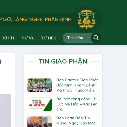
ĐỜI TU
SỨ VỤ
TƯ LIỆU
TIN GIÁO PHẬN
Ban Caritas Giáo Phận
Bắc Ninh: Khám Bệnh
Và Phát Thuốc Miễn
Phí Tại Giáo Xứ Đồng
Bài hát cộng đồng Lễ
Chương
Đức Mẹ Hồn – Xác Lên
Trời
Ban Loan Báo Tin
Mừng: Ngày Gặp Mặt