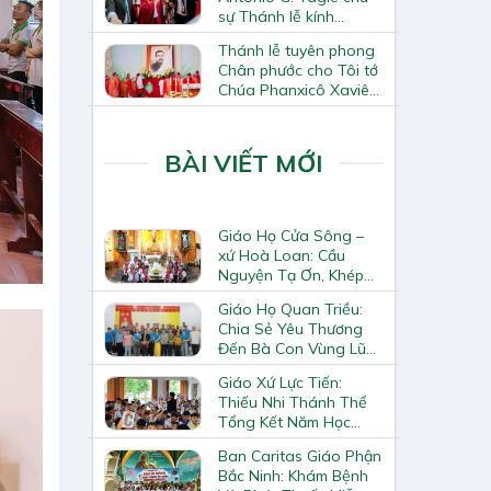
sự Thánh lễ kính
Thánh Tô-ma Tông đồ
Thánh lễ tuyên phong
tại Nhà thờ Chính tòa
Chân phước cho Tôi tớ
Hà Nội
Chúa Phanxicô Xaviê
Trương Bửu Diệp
BÀI VIẾT MỚI
Giáo Họ Cửa Sông –
xứ Hoà Loan: Cầu
Nguyện Tạ Ơn, Khép
Lại Khóa Huấn Luyện
Giáo Họ Quan Triều:
Giáo Lý Viên Cấp II
Chia Sẻ Yêu Thương
Đến Bà Con Vùng Lũ
Lai Châu
Giáo Xứ Lực Tiến:
Thiếu Nhi Thánh Thể
Tổng Kết Năm Học
Giáo Lý
Ban Caritas Giáo Phận
Bắc Ninh: Khám Bệnh