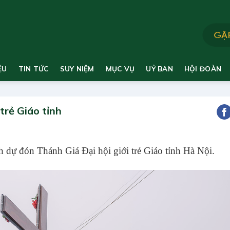
ỆU
TIN TỨC
SUY NIỆM
MỤC VỤ
UỶ BAN
HỘI ĐOÀN
trẻ Giáo tỉnh
dự đón Thánh Giá Đại hội giới trẻ Giáo tỉnh Hà Nội.