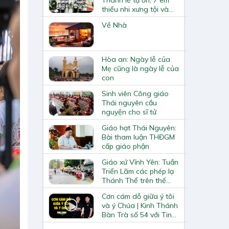
thiếu nhi xưng tội và
rước lễ lần đầu
Về Nhà
Hòa an: Ngày lễ của
Mẹ cũng là ngày lễ của
con
Sinh viên Công giáo
Thái nguyên cầu
nguyện cho sĩ tử
Giáo hạt Thái Nguyên:
Bài tham luận THĐGM
cấp giáo phận
Giáo xứ Vĩnh Yên: Tuần
Triển Lãm các phép lạ
Thánh Thể trên thế
giới
Cơn cám dỗ giữa ý tôi
và ý Chúa | Kinh Thánh
Bàn Trà số 54 với Tin
Mừng Luca