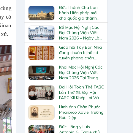
Đức Thánh Cha ban
 cùng
hành Hiến pháp mới
ay có
cho quốc gia thành
Vatican
Gioan
Bế Mạc Hội Nghị Các
Đại Chủng Viện Việt
 xứ.
Nam 2026 – Ngày Làm
Việc Cuối Cùng
Giáo hội Tây Ban Nha
đang chuẩn bị hồ sơ
tuyên phong chân
phước và phong thánh
Khai Mạc Hội Nghị Các
cho 3.344 vị
Đại Chủng Viện Việt
Nam 2026 Tại Trung
Tâm Mục Vụ Giáo
Đại Hội Toàn Thể FABC
Phận Vinh
Lần Thứ XII: Đại Hội
FABC XII Khép Lại Và
Mở Ra Một Hành Trình
Hình ảnh Chân Phước
Mới Cho Giáo Hội Tại
Phanxicô Xaviê Trương
Châu Á
Bửu Diệp
Đức Hồng y Luis
Antonio G. Tagle chủ