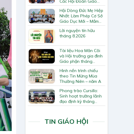
Các Hội Đoàn Giáo
Hạt Bắc Giang
Hội Dòng Đức Mẹ Hiệp
Nhất: Làm Phép Cơ Sở
Giáo Dục Mới – Mầm
Non Thiên Ân
Lời nguyện tín hữu
tháng 8.2026
Tài liệu Hoa Mân Côi
và Hội trưởng gia đình
Giáo phận tháng
8.2026
Hình nền trình chiếu
theo Tin Mừng Mùa
Thường Niên – năm A
Phong trào Cursillo:
Sinh hoạt trường lãnh
đạo định kỳ tháng
7/2026
TIN GIÁO HỘI