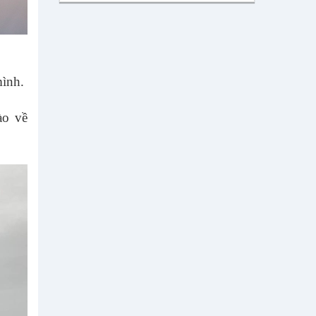
mình.
ào về