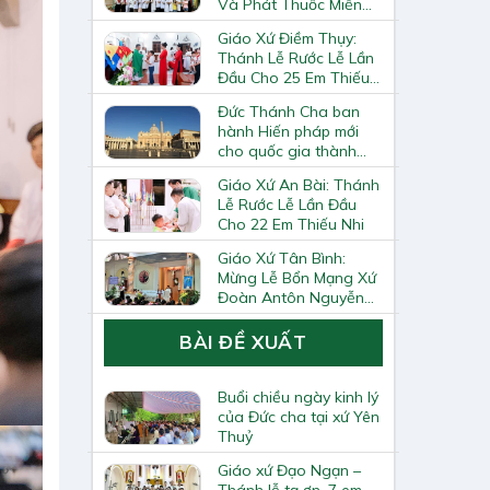
Và Phát Thuốc Miễn
Phí Tại Giáo Xứ Đồng
Giáo Xứ Điềm Thụy:
Chương
Thánh Lễ Rước Lễ Lần
Đầu Cho 25 Em Thiếu
Nhi
Đức Thánh Cha ban
hành Hiến pháp mới
cho quốc gia thành
Vatican
Giáo Xứ An Bài: Thánh
Lễ Rước Lễ Lần Đầu
Cho 22 Em Thiếu Nhi
Giáo Xứ Tân Bình:
Mừng Lễ Bổn Mạng Xứ
Đoàn Antôn Nguyễn
Tiến Đích Và Bế Giảng
Năm Học Giáo Lý
BÀI ĐỀ XUẤT
2025–2026
Buổi chiều ngày kinh lý
của Đức cha tại xứ Yên
Thuỷ
Giáo xứ Đạo Ngạn –
Thánh lễ tạ ơn, 7 em