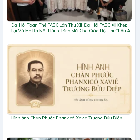
Đại Hội Toàn Thể FABC Lần Thứ XII: Đại Hội FABC XII Khép
Lại Và Mở Ra Một Hành Trình Mới Cho Giáo Hội Tại Châu Á
Hình ảnh Chân Phước Phanxicô Xaviê Trương Bửu Diệp