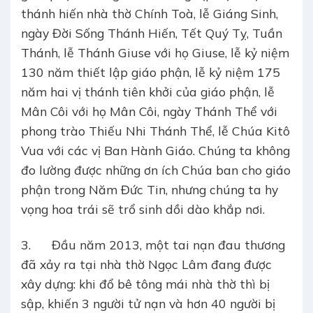
thánh hiến nhà thờ Chính Toà, lễ Giáng Sinh,
ngày Đời Sống Thánh Hiến, Tết Quý Tỵ, Tuần
Thánh, lễ Thánh Giuse với họ Giuse, lễ kỷ niệm
130 năm thiết lập giáo phận, lễ kỷ niệm 175
năm hai vị thánh tiên khởi của giáo phận, lễ
Mân Côi với họ Mân Côi, ngày Thánh Thể với
phong trào Thiếu Nhi Thánh Thể, lễ Chúa Kitô
Vua với các vị Ban Hành Giáo. Chúng ta không
đo lường được những ơn ích Chúa ban cho giáo
phận trong Năm Đức Tin, nhưng chúng ta hy
vọng hoa trái sẽ trổ sinh dồi dào khắp nơi.
3. Đầu năm 2013, một tai nạn đau thương
đã xảy ra tại nhà thờ Ngọc Lâm đang được
xây dựng: khi đổ bê tông mái nhà thờ thì bị
sập, khiến 3 người tử nạn và hơn 40 người bị