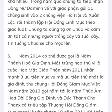
khá nhiều. Trong năm qua chúng ta tiếp nhận
Dòng Nữ Đaminh về với giáo phận, gửi 11
chủng sinh vào 2 chủng viện Hà Nội và Xuân
Lộc, rồi thành lập Hội Đồng Linh Mục theo
giáo luật. Chúng ta cùng tạ ơn Chúa và cám
ơn tất cả những người trồng cây và tưới cây,
tin tưởng Chúa sẽ cho mọc lên.
6. Năm 2014 có thể được gọi là Năm
Thánh Hoá Gia Đình. Một trùng hợp thú vị là
cuộc Họp Mặt Giáo Phận năm 2011 nhấn
mạnh 3 ưu tiên mục vụ mà ưu tiên thứ nhất là
gia đình, thư chung Hội Đồng Giám Mục Việt
Nam năm 2013 gọi năm tới là năm Phúc Âm
Hoá Đời Sống Gia Đình, và Đức Thánh Cha
Phanxicô triệu tập Thượng Hội Đồng Giám
Mục ngoại lệ vào tháng 10 năm 2014 để thảo