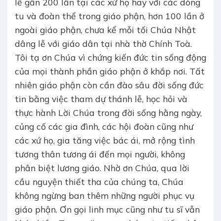
lễ gần 200 lần tại các xứ họ hay với các dòng
tu và đoàn thể trong giáo phận, hơn 100 lần ở
ngoài giáo phận, chưa kể mỗi tối Chúa Nhật
dâng lễ với giáo dân tại nhà thờ Chính Toà.
Tôi tạ ơn Chúa vì chứng kiến đức tin sống động
của mọi thành phần giáo phận ở khắp nơi. Tất
nhiên giáo phận còn cần đào sâu đời sống đức
tin bằng việc tham dự thánh lễ, học hỏi và
thực hành Lời Chúa trong đời sống hằng ngày,
củng cố các gia đình, các hội đoàn cũng như
các xứ họ, gia tăng việc bác ái, mở rộng tình
tương thân tương ái đến mọi người, không
phân biệt lương giáo. Nhờ ơn Chúa, qua lời
cầu nguyện thiết tha của chúng ta, Chúa
không ngừng ban thêm những người phục vụ
giáo phận. Ơn gọi linh mục cũng như tu sĩ vẫn