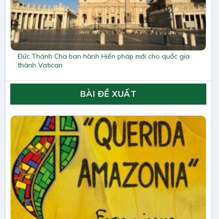
Đức Thánh Cha ban hành Hiến pháp mới cho quốc gia
thành Vatican
BÀI ĐỀ XUẤT