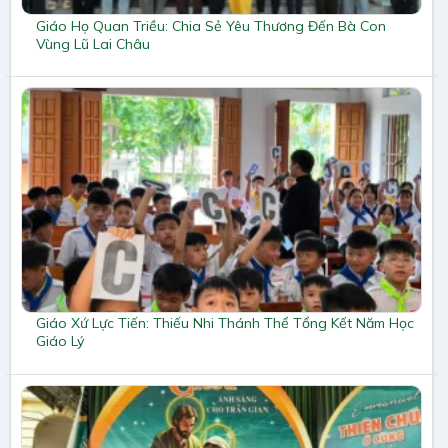
Giáo Họ Quan Triều: Chia Sẻ Yêu Thương Đến Bà Con
Vùng Lũ Lai Châu
Giáo Xứ Lực Tiến: Thiếu Nhi Thánh Thể Tổng Kết Năm Học
Giáo Lý