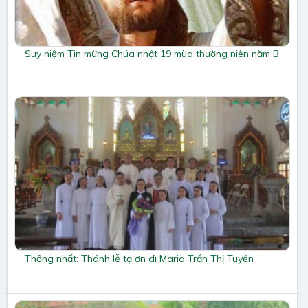
Suy niệm Tin mừng Chúa nhật 19 mùa thường niên năm B
Thống nhất: Thánh lễ tạ ơn dì Maria Trần Thị Tuyến