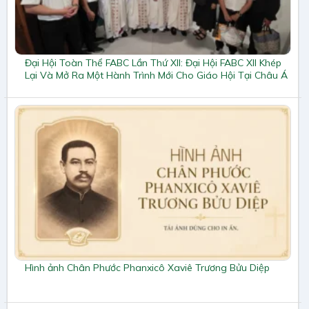
Đại Hội Toàn Thể FABC Lần Thứ XII: Đại Hội FABC XII Khép
Lại Và Mở Ra Một Hành Trình Mới Cho Giáo Hội Tại Châu Á
Hình ảnh Chân Phước Phanxicô Xaviê Trương Bửu Diệp