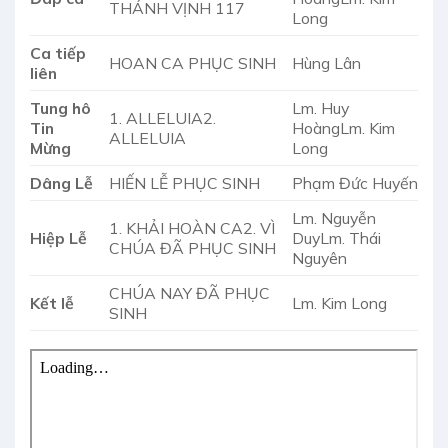
THÁNH VỊNH 117
Long
Ca tiếp
HOAN CA PHỤC SINH
Hùng Lân
liên
Tung hô
Lm. Huy
1. ALLELUIA2.
Tin
HoàngLm. Kim
ALLELUIA
Mừng
Long
Dâng Lễ
HIẾN LỄ PHỤC SINH
Phạm Đức Huyến
Lm. Nguyễn
1. KHẢI HOÀN CA2. VÌ
Hiệp Lễ
DuyLm. Thái
CHÚA ĐÃ PHỤC SINH
Nguyên
CHÚA NAY ĐÃ PHỤC
Kết lễ
Lm. Kim Long
SINH