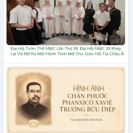
Đại Hội Toàn Thể FABC Lần Thứ XII: Đại Hội FABC XII Khép
Lại Và Mở Ra Một Hành Trình Mới Cho Giáo Hội Tại Châu Á