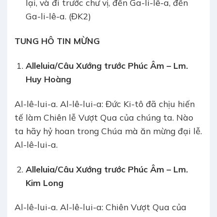
lại, và đi trước chư vị, đến Ga-li-lê-a, đến
Ga-li-lê-a. (ĐK2)
TUNG HÔ TIN MỪNG
Alleluia/Câu Xướng trước Phúc Âm – Lm.
Huy Hoàng
Al-lê-lui-a. Al-lê-lui-a: Đức Ki-tô đã chịu hiến
tế làm Chiên lễ Vượt Qua của chúng ta. Nào
ta hãy hỷ hoan trong Chúa mà ăn mừng đại lễ.
Al-lê-lui-a.
Alleluia/Câu Xướng trước Phúc Âm – Lm.
Kim Long
Al-lê-lui-a. Al-lê-lui-a: Chiên Vượt Qua của