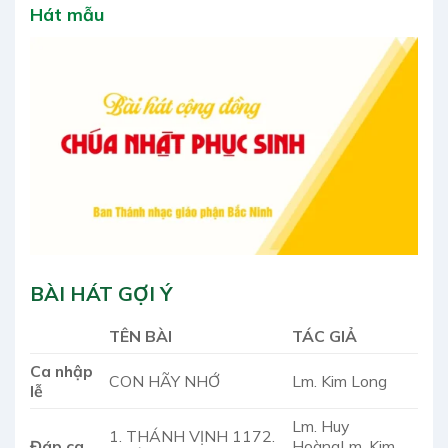
Hát mẫu
BÀI HÁT GỢI Ý
TÊN BÀI
TÁC GIẢ
Ca nhập
CON HÃY NHỚ
Lm. Kim Long
lễ
Lm. Huy
1. THÁNH VỊNH 1172.
Đáp ca
HoàngLm. Kim