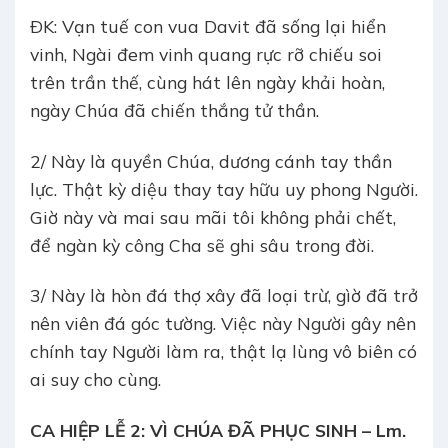
ÐK: Vạn tuế con vua Davit đã sống lại hiển
vinh, Ngài đem vinh quang rực rỡ chiếu soi
trên trần thế, cùng hát lên ngày khải hoàn,
ngày Chúa đã chiến thắng tử thần.
2/ Này là quyền Chúa, dương cánh tay thần
lực. Thật kỳ diệu thay tay hữu uy phong Người.
Giờ này và mai sau mãi tôi không phải chết,
để ngàn kỳ công Cha sẽ ghi sâu trong đời.
3/ Này là hòn đá thợ xây đã loại trừ, gìờ đã trở
nên viên đá góc tường. Việc này Người gây nên
chính tay Người làm ra, thật lạ lùng vô biên có
ai suy cho cùng.
CA HIỆP LỄ 2: VÌ CHÚA ĐÃ PHỤC SINH – Lm.