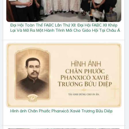
Đại Hội Toàn Thể FABC Lần Thứ XII: Đại Hội FABC XII Khép
Lại Và Mở Ra Một Hành Trình Mới Cho Giáo Hội Tại Châu Á
Hình ảnh Chân Phước Phanxicô Xaviê Trương Bửu Diệp