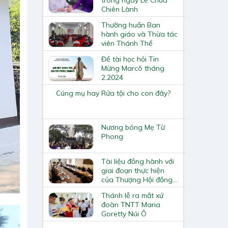
Chiên Lành
Thường huấn Ban
hành giáo và Thừa tác
viên Thánh Thể
Đề tài học hỏi Tin
Mừng Marcô tháng
2.2024
Cúng mụ hay Rửa tội cho con đây?
Nương bóng Mẹ Từ
Phong
Tài liệu đồng hành với
giai đoạn thực hiện
của Thượng Hội đồng
về hiệp hành sẽ được
Thánh lễ ra mắt xứ
công bố ngày 7/7
đoàn TNTT Maria
Goretty Núi Ô