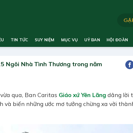
ỆU
TIN TỨC
SUY NIỆM
MỤC VỤ
UỶ BAN
HỘI ĐOÀN
 25 Ngôi Nhà Tình Thương trong năm
 vừa qua, Ban Caritas
Giáo xứ Yên Lãng
dâng lời 
h và biến những ước mơ tưởng chừng xa vời thàn