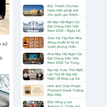
Đức Thánh Cha ban
hành Hiến pháp mới
cho quốc gia thành
Vatican
Bế Mạc Hội Nghị Các
Đại Chủng Viện Việt
Nam 2026 – Ngày Làm
Việc Cuối Cùng
Giáo hội Tây Ban Nha
đang chuẩn bị hồ sơ
o xứ
tuyên phong chân
phước và phong thánh
Khai Mạc Hội Nghị Các
cho 3.344 vị
hà
Đại Chủng Viện Việt
Nam 2026 Tại Trung
Tâm Mục Vụ Giáo
Đại Hội Toàn Thể FABC
Phận Vinh
Lần Thứ XII: Đại Hội
FABC XII Khép Lại Và
Mở Ra Một Hành Trình
Hình ảnh Chân Phước
Mới Cho Giáo Hội Tại
Phanxicô Xaviê Trương
Châu Á
Bửu Diệp
Đức Hồng y Luis
Antonio G. Tagle chủ