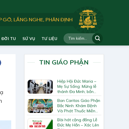
ĐỜI TU
SỨ VỤ
TƯ LIỆU
TIN GIÁO PHẬN
Hiệp Hội Đức Maria –
Mẹ Sự Sống: Mừng lễ
tạ
thánh Đa Minh, bổn
mạng Hiệp Hội
h
Ban Caritas Giáo Phận
Bắc Ninh: Khám Bệnh
Và Phát Thuốc Miễn
Phí Tại Giáo Xứ Đồng
Bài hát cộng đồng Lễ
Chương
Đức Mẹ Hồn – Xác Lên