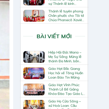
sự Thánh lễ kính
Thánh Tô-ma Tông đồ
Thánh lễ tuyên phong
tại Nhà thờ Chính tòa
Chân phước cho Tôi tớ
Hà Nội
Chúa Phanxicô Xaviê
Trương Bửu Diệp
BÀI VIẾT MỚI
Hiệp Hội Đức Maria –
Mẹ Sự Sống: Mừng lễ
thánh Đa Minh, bổn
mạng Hiệp Hội
Giáo Hạt Bắc Giang:
Học hỏi về Tông Huấn
Loan Báo Tin Mừng
Giáo Hạt Vĩnh Phúc:
Thánh Lễ Bế Giảng
Khóa Đào Tạo Giáo Lý
Viên – Huynh Trưởng
Giáo Họ Cửa Sông –
Cấp II
xứ Hoà Loan: Cầu