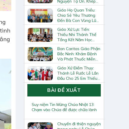
Nguyện Tạ Ơn, Khép
Lại Khóa Huấn Luyện
Giáo Họ Quan Triều:
Giáo Lý Viên Cấp II
Chia Sẻ Yêu Thương
Đến Bà Con Vùng Lũ
ng
Lai Châu
Giáo Xứ Lực Tiến:
tình
Thiếu Nhi Thánh Thể
nắng
Tổng Kết Năm Học
Giáo Lý
Ban Caritas Giáo Phận
Bắc Ninh: Khám Bệnh
Và Phát Thuốc Miễn
Phí Tại Giáo Xứ Đồng
Giáo Xứ Điềm Thụy:
Chương
Thánh Lễ Rước Lễ Lần
Đầu Cho 25 Em Thiếu
Nhi
BÀI ĐỀ XUẤT
Suy niệm Tin Mừng Chúa Nhật 13:
Chạm vào Chúa để được chữa lành
Chuyến đi thiện nguyện
trong ngày Lễ Chúa