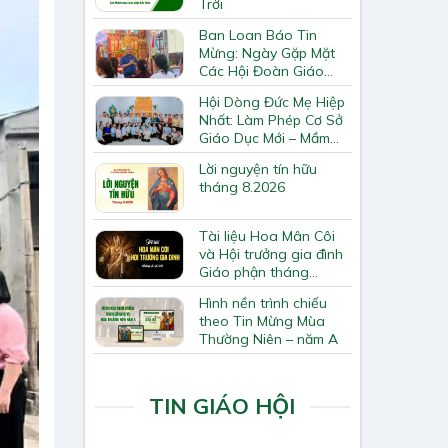
Trời
Ban Loan Báo Tin
Mừng: Ngày Gặp Mặt
Các Hội Đoàn Giáo
Hạt Bắc Giang
Hội Dòng Đức Mẹ Hiệp
Nhất: Làm Phép Cơ Sở
Giáo Dục Mới – Mầm
Non Thiên Ân
Lời nguyện tín hữu
tháng 8.2026
Tài liệu Hoa Mân Côi
và Hội trưởng gia đình
Giáo phận tháng
8.2026
Hình nền trình chiếu
theo Tin Mừng Mùa
Thường Niên – năm A
TIN GIÁO HỘI