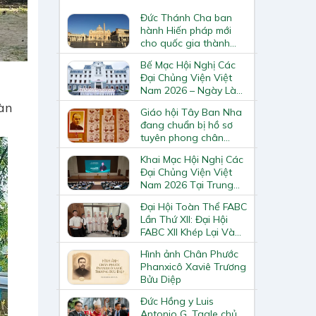
Đức Thánh Cha ban
hành Hiến pháp mới
cho quốc gia thành
Vatican
Bế Mạc Hội Nghị Các
Đại Chủng Viện Việt
u
Nam 2026 – Ngày Làm
Việc Cuối Cùng
oàn
Giáo hội Tây Ban Nha
đang chuẩn bị hồ sơ
tuyên phong chân
phước và phong thánh
Khai Mạc Hội Nghị Các
cho 3.344 vị
Đại Chủng Viện Việt
Nam 2026 Tại Trung
Tâm Mục Vụ Giáo
Đại Hội Toàn Thể FABC
Phận Vinh
Lần Thứ XII: Đại Hội
FABC XII Khép Lại Và
Mở Ra Một Hành Trình
Hình ảnh Chân Phước
Mới Cho Giáo Hội Tại
Phanxicô Xaviê Trương
Châu Á
Bửu Diệp
Đức Hồng y Luis
Antonio G. Tagle chủ