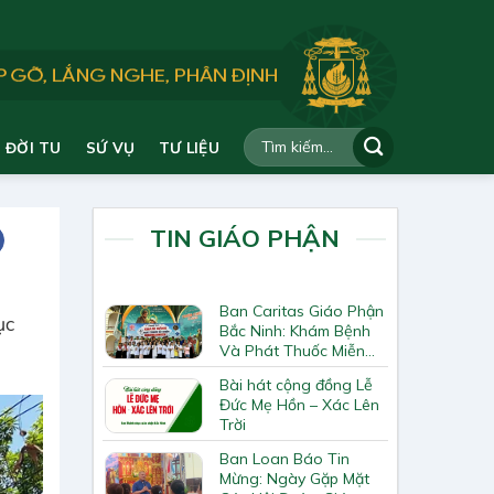
ĐỜI TU
SỨ VỤ
TƯ LIỆU
TIN GIÁO PHẬN
Ban Caritas Giáo Phận
ục
Bắc Ninh: Khám Bệnh
Và Phát Thuốc Miễn
Phí Tại Giáo Xứ Đồng
Bài hát cộng đồng Lễ
Chương
Đức Mẹ Hồn – Xác Lên
Trời
Ban Loan Báo Tin
Mừng: Ngày Gặp Mặt