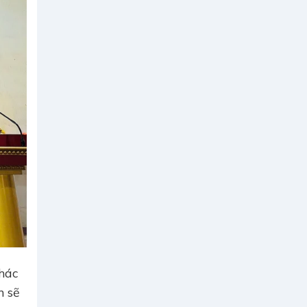
thác
n sẽ