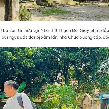
ỡ bà con tín hữu tại Nhà thờ Thạch Đà. Giây phút đầ
i bùi ngùi: đất đai bị xâm lấn, nhà Chúa xuống cấp, đ