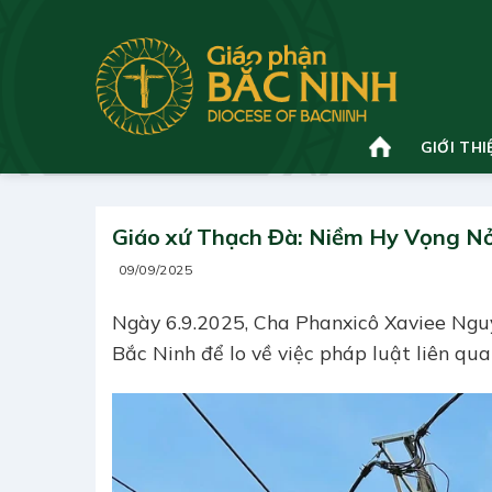
Bỏ
qua
nội
dung
GIỚI THI
Giáo xứ Thạch Đà: Niềm Hy Vọng N
09/09/2025
Ngày 6.9.2025, Cha Phanxicô Xaviee Ngu
Bắc Ninh để lo về việc pháp luật liên qu