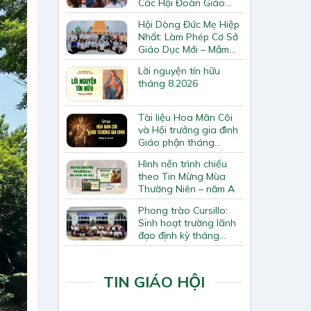
Các Hội Đoàn Giáo
Hạt Bắc Giang
Hội Dòng Đức Mẹ Hiệp
Nhất: Làm Phép Cơ Sở
Giáo Dục Mới – Mầm
Non Thiên Ân
Lời nguyện tín hữu
tháng 8.2026
Tài liệu Hoa Mân Côi
và Hội trưởng gia đình
Giáo phận tháng
8.2026
Hình nền trình chiếu
theo Tin Mừng Mùa
Thường Niên – năm A
Phong trào Cursillo:
Sinh hoạt trường lãnh
đạo định kỳ tháng
7/2026
TIN GIÁO HỘI