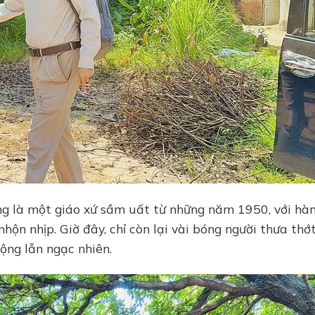
ng là một giáo xứ sầm uất từ những năm 1950, với hà
hộn nhịp. Giờ đây, chỉ còn lại vài bóng người thưa thớt
ộng lẫn ngạc nhiên.