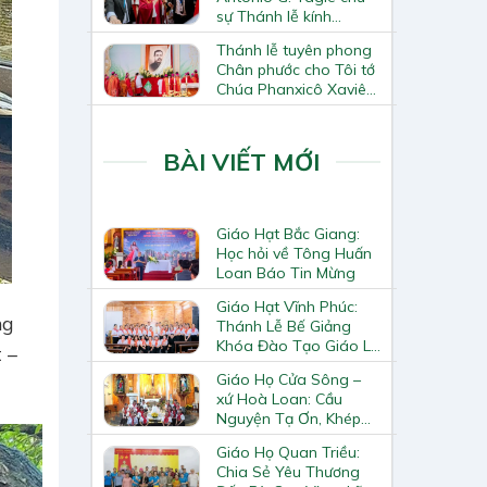
sự Thánh lễ kính
Thánh Tô-ma Tông đồ
Thánh lễ tuyên phong
tại Nhà thờ Chính tòa
Chân phước cho Tôi tớ
Hà Nội
Chúa Phanxicô Xaviê
Trương Bửu Diệp
BÀI VIẾT MỚI
Giáo Hạt Bắc Giang:
Học hỏi về Tông Huấn
Loan Báo Tin Mừng
Giáo Hạt Vĩnh Phúc:
ng
Thánh Lễ Bế Giảng
Khóa Đào Tạo Giáo Lý
 –
Viên – Huynh Trưởng
Giáo Họ Cửa Sông –
Cấp II
xứ Hoà Loan: Cầu
Nguyện Tạ Ơn, Khép
Lại Khóa Huấn Luyện
Giáo Họ Quan Triều:
Giáo Lý Viên Cấp II
Chia Sẻ Yêu Thương