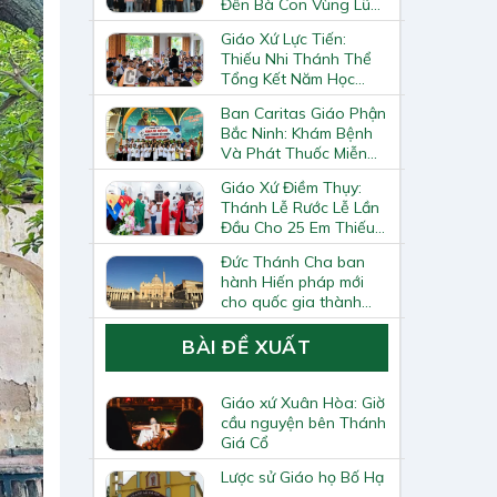
Đến Bà Con Vùng Lũ
Lai Châu
Giáo Xứ Lực Tiến:
Thiếu Nhi Thánh Thể
Tổng Kết Năm Học
Giáo Lý
Ban Caritas Giáo Phận
Bắc Ninh: Khám Bệnh
Và Phát Thuốc Miễn
Phí Tại Giáo Xứ Đồng
Giáo Xứ Điềm Thụy:
Chương
Thánh Lễ Rước Lễ Lần
Đầu Cho 25 Em Thiếu
Nhi
Đức Thánh Cha ban
hành Hiến pháp mới
cho quốc gia thành
Vatican
BÀI ĐỀ XUẤT
Giáo xứ Xuân Hòa: Giờ
cầu nguyện bên Thánh
Giá Cổ
Lược sử Giáo họ Bố Hạ