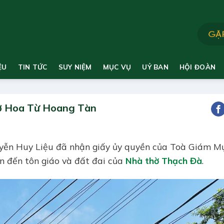
ỆU
TIN TỨC
SUY NIỆM
MỤC VỤ
UỶ BAN
HỘI ĐOÀN
ở Hoa Từ Hoang Tàn
yễn Huy Liệu đã nhận giấy ủy quyền của Toà Giám M
an đến tôn giáo và đất đai của
Nhà thờ Thạch Đà
.