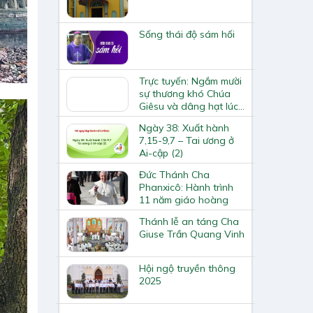
Sống thái độ sám hối
Trực tuyến: Ngắm mười
sự thương khó Chúa
Giêsu và dâng hạt lúc
18h30 ngày 09.04.2020
Ngày 38: Xuất hành
7,15-9,7 – Tai ương ở
Ai-cập (2)
Đức Thánh Cha
Phanxicô: Hành trình
11 năm giáo hoàng
Thánh lễ an táng Cha
Giuse Trần Quang Vinh
Hội ngộ truyền thông
2025