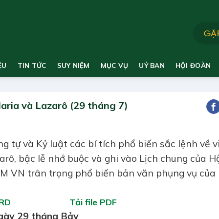
ỆU
TIN TỨC
SUY NIỆM
MỤC VỤ
UỶ BAN
HỘI ĐOÀN
aria và Lazarô (29 tháng 7)
tự và Kỷ luật các bí tích phổ biến sắc lệnh về v
rô, bậc lễ nhớ buộc và ghi vào Lịch chung của H
 VN trân trọng phổ biến bản văn phụng vụ của
ORD
Tải file PDF
gày 29 tháng Bảy