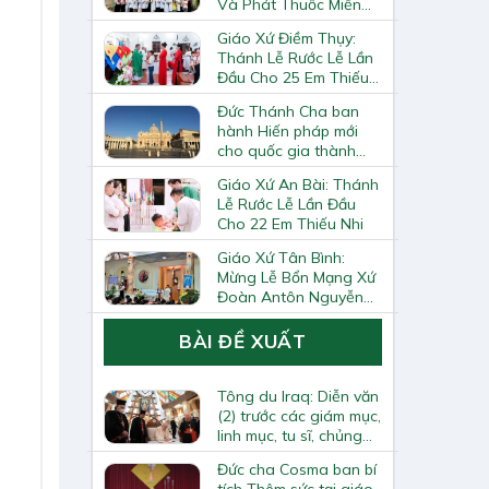
Và Phát Thuốc Miễn
Phí Tại Giáo Xứ Đồng
Giáo Xứ Điềm Thụy:
Chương
Thánh Lễ Rước Lễ Lần
Đầu Cho 25 Em Thiếu
Nhi
Đức Thánh Cha ban
hành Hiến pháp mới
cho quốc gia thành
Vatican
Giáo Xứ An Bài: Thánh
Lễ Rước Lễ Lần Đầu
Cho 22 Em Thiếu Nhi
Giáo Xứ Tân Bình:
Mừng Lễ Bổn Mạng Xứ
Đoàn Antôn Nguyễn
Tiến Đích Và Bế Giảng
Năm Học Giáo Lý
BÀI ĐỀ XUẤT
2025–2026
Tông du Iraq: Diễn văn
(2) trước các giám mục,
linh mục, tu sĩ, chủng
sinh và giáo lý viên
Đức cha Cosma ban bí
tích Thêm sức tại giáo