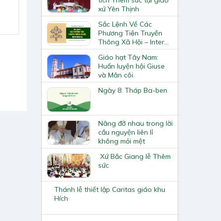
xứ Yên Thịnh
Sắc Lệnh Về Các
Phương Tiện Truyền
Thông Xã Hội – Inter
Mirifica
Giáo hạt Tây Nam:
Huấn luyện hội Giuse
và Mân côi
Ngày 8: Tháp Ba-ben
Nâng đỡ nhau trong lời
cầu nguyện liên lỉ
không mỏi mệt
Xứ Bắc Giang lễ Thêm
sức
Thánh lễ thiết lập Caritas giáo khu
Hích