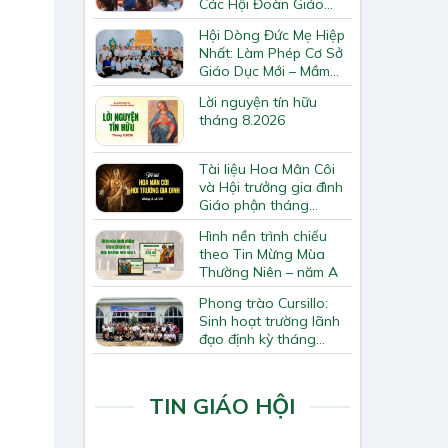
Các Hội Đoàn Giáo
Hạt Bắc Giang
Hội Dòng Đức Mẹ Hiệp
Nhất: Làm Phép Cơ Sở
Giáo Dục Mới – Mầm
Non Thiên Ân
Lời nguyện tín hữu
tháng 8.2026
Tài liệu Hoa Mân Côi
và Hội trưởng gia đình
Giáo phận tháng
8.2026
Hình nền trình chiếu
theo Tin Mừng Mùa
Thường Niên – năm A
Phong trào Cursillo:
Sinh hoạt trường lãnh
đạo định kỳ tháng
7/2026
TIN GIÁO HỘI