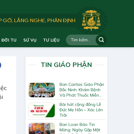
ĐỜI TU
SỨ VỤ
TƯ LIỆU
TIN GIÁO PHẬN
Ban Caritas Giáo Phận
iệc
Bắc Ninh: Khám Bệnh
Và Phát Thuốc Miễn
ội
Phí Tại Giáo Xứ Đồng
Bài hát cộng đồng Lễ
Chương
Đức Mẹ Hồn – Xác Lên
Trời
Ban Loan Báo Tin
Mừng: Ngày Gặp Mặt