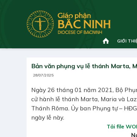
Bỏ
qua
nội
dung
GIỚI THI
Bản văn phụng vụ lễ thánh Marta, M
28/07/2025
Ngày 26 tháng 01 năm 2021, Bộ Phụng 
cử hành lễ thánh Marta, Maria và Laza
Thánh Rôma. Ủy ban Phụng tự – HĐGM
ngày lễ này.
Tải file W
N