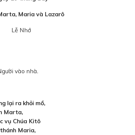
arta, Maria và Lazarô
Lễ Nhớ
Người vào nhà.
g lại ra khỏi mồ,
h Marta,
ục vụ Chúa Kitô
 thánh Maria,