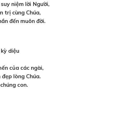
suy niệm lời Người,
n trị cùng Chúa,
hần đến muôn đời.
 kỳ diệu
ến của các ngài,
n đẹp lòng Chúa.
 chúng con.