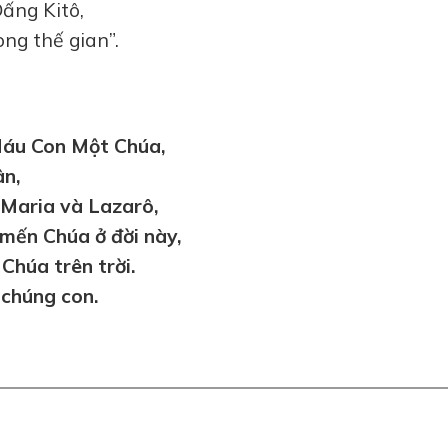
ấng Kitô,
ng thế gian”.
 Máu Con Một Chúa,
ân,
Maria và Lazarô,
mến Chúa ở đời này,
Chúa trên trời.
 chúng con.