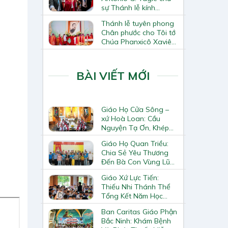
sự Thánh lễ kính
Thánh Tô-ma Tông đồ
Thánh lễ tuyên phong
tại Nhà thờ Chính tòa
Chân phước cho Tôi tớ
Hà Nội
Chúa Phanxicô Xaviê
Trương Bửu Diệp
BÀI VIẾT MỚI
Giáo Họ Cửa Sông –
xứ Hoà Loan: Cầu
Nguyện Tạ Ơn, Khép
Lại Khóa Huấn Luyện
Giáo Họ Quan Triều:
Giáo Lý Viên Cấp II
Chia Sẻ Yêu Thương
Đến Bà Con Vùng Lũ
Lai Châu
Giáo Xứ Lực Tiến:
Thiếu Nhi Thánh Thể
Tổng Kết Năm Học
Giáo Lý
Ban Caritas Giáo Phận
Bắc Ninh: Khám Bệnh