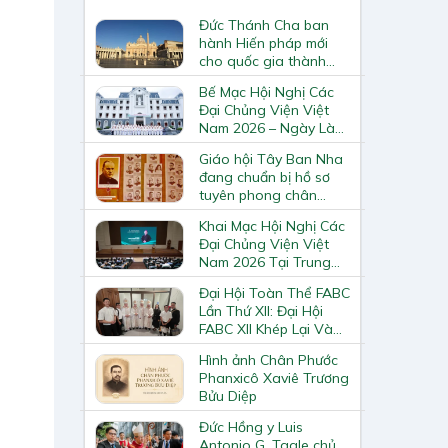
Đức Thánh Cha ban
hành Hiến pháp mới
cho quốc gia thành
Vatican
Bế Mạc Hội Nghị Các
Đại Chủng Viện Việt
Nam 2026 – Ngày Làm
Việc Cuối Cùng
Giáo hội Tây Ban Nha
đang chuẩn bị hồ sơ
tuyên phong chân
phước và phong thánh
Khai Mạc Hội Nghị Các
cho 3.344 vị
Đại Chủng Viện Việt
Nam 2026 Tại Trung
Tâm Mục Vụ Giáo
Đại Hội Toàn Thể FABC
Phận Vinh
Lần Thứ XII: Đại Hội
FABC XII Khép Lại Và
Mở Ra Một Hành Trình
Hình ảnh Chân Phước
Mới Cho Giáo Hội Tại
Phanxicô Xaviê Trương
Châu Á
Bửu Diệp
Đức Hồng y Luis
Antonio G. Tagle chủ