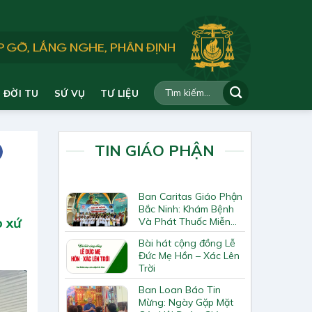
ĐỜI TU
SỨ VỤ
TƯ LIỆU
TIN GIÁO PHẬN
Ban Caritas Giáo Phận
Bắc Ninh: Khám Bệnh
o xứ
Và Phát Thuốc Miễn
Phí Tại Giáo Xứ Đồng
Bài hát cộng đồng Lễ
Chương
Đức Mẹ Hồn – Xác Lên
Trời
Ban Loan Báo Tin
Mừng: Ngày Gặp Mặt