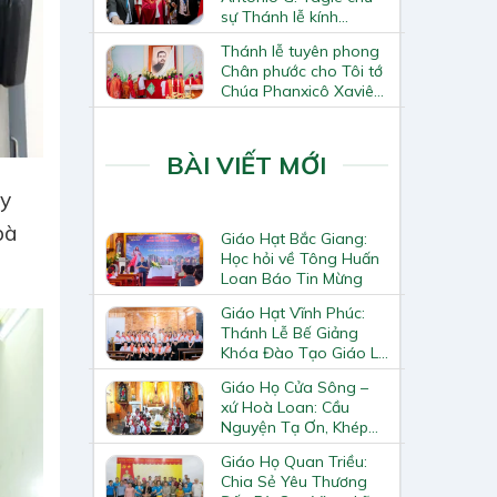
sự Thánh lễ kính
Thánh Tô-ma Tông đồ
Thánh lễ tuyên phong
tại Nhà thờ Chính tòa
Chân phước cho Tôi tớ
Hà Nội
Chúa Phanxicô Xaviê
Trương Bửu Diệp
BÀI VIẾT MỚI
hy
bà
Giáo Hạt Bắc Giang:
Học hỏi về Tông Huấn
Loan Báo Tin Mừng
Giáo Hạt Vĩnh Phúc:
Thánh Lễ Bế Giảng
Khóa Đào Tạo Giáo Lý
Viên – Huynh Trưởng
Giáo Họ Cửa Sông –
Cấp II
xứ Hoà Loan: Cầu
Nguyện Tạ Ơn, Khép
Lại Khóa Huấn Luyện
Giáo Họ Quan Triều:
Giáo Lý Viên Cấp II
Chia Sẻ Yêu Thương