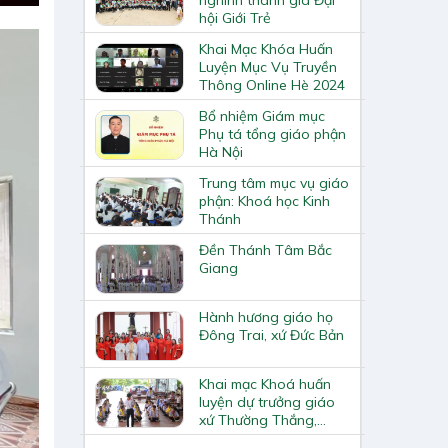
hội Giới Trẻ
Khai Mạc Khóa Huấn
Luyện Mục Vụ Truyền
Thông Online Hè 2024
Bổ nhiệm Giám mục
Phụ tá tổng giáo phận
Hà Nội
Trung tâm mục vụ giáo
phận: Khoá học Kinh
Thánh
Đền Thánh Tâm Bắc
Giang
Hành hương giáo họ
Đông Trai, xứ Đức Bản
Khai mạc Khoá huấn
luyện dự trưởng giáo
xứ Thường Thắng,
giáo hạt Bắc Giang