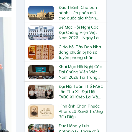
Đức Thánh Cha ban
hành Hiến pháp mới
cho quốc gia thành
Vatican
Bế Mạc Hội Nghị Các
Đại Chủng Viện Việt
Nam 2026 – Ngày Làm
Việc Cuối Cùng
Giáo hội Tây Ban Nha
đang chuẩn bị hồ sơ
tuyên phong chân
phước và phong thánh
Khai Mạc Hội Nghị Các
cho 3.344 vị
Đại Chủng Viện Việt
Nam 2026 Tại Trung
Tâm Mục Vụ Giáo
Đại Hội Toàn Thể FABC
Phận Vinh
Lần Thứ XII: Đại Hội
FABC XII Khép Lại Và
Mở Ra Một Hành Trình
Hình ảnh Chân Phước
Mới Cho Giáo Hội Tại
Phanxicô Xaviê Trương
Châu Á
Bửu Diệp
Đức Hồng y Luis
Antonio G. Tagle chủ