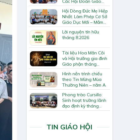
Các Hội Đoàn Giáo
Hạt Bắc Giang
Hội Dòng Đức Mẹ Hiệp
Nhất: Làm Phép Cơ Sở
Giáo Dục Mới – Mầm
Non Thiên Ân
Lời nguyện tín hữu
tháng 8.2026
Tài liệu Hoa Mân Côi
và Hội trưởng gia đình
Giáo phận tháng
8.2026
Hình nền trình chiếu
theo Tin Mừng Mùa
Thường Niên – năm A
Phong trào Cursillo:
Sinh hoạt trường lãnh
đạo định kỳ tháng
7/2026
TIN GIÁO HỘI