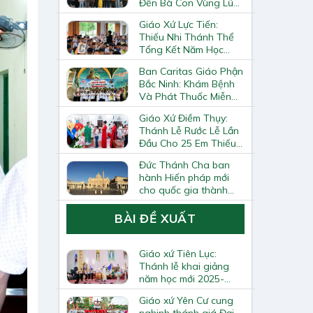
Đến Bà Con Vùng Lũ
Lai Châu
Giáo Xứ Lực Tiến:
Thiếu Nhi Thánh Thể
Tổng Kết Năm Học
Giáo Lý
Ban Caritas Giáo Phận
Bắc Ninh: Khám Bệnh
Và Phát Thuốc Miễn
Phí Tại Giáo Xứ Đồng
Giáo Xứ Điềm Thụy:
Chương
Thánh Lễ Rước Lễ Lần
Đầu Cho 25 Em Thiếu
Nhi
Đức Thánh Cha ban
hành Hiến pháp mới
cho quốc gia thành
Vatican
BÀI ĐỀ XUẤT
Giáo xứ Tiên Lục:
Thánh lễ khai giảng
năm học mới 2025-
2026
Giáo xứ Yên Cư cung
nghinh thánh giá Đại