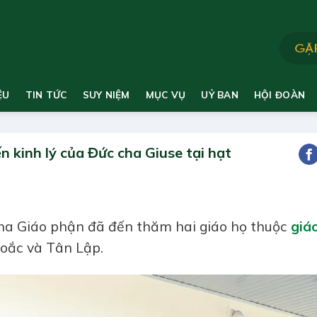
ỆU
TIN TỨC
SUY NIỆM
MỤC VỤ
UỶ BAN
HỘI ĐOÀN
n kinh lý của Đức cha Giuse tại hạt
cha Giáo phận đã đến thăm hai giáo họ thuộc
giá
Hoắc và Tân Lập.