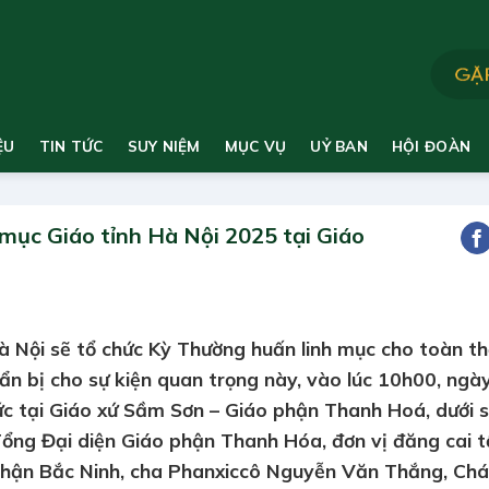
ỆU
TIN TỨC
SUY NIỆM
MỤC VỤ
UỶ BAN
HỘI ĐOÀN
 mục Giáo tỉnh Hà Nội 2025 tại Giáo
à Nội sẽ tổ chức Kỳ Thường huấn linh mục cho toàn t
uẩn bị cho sự kiện quan trọng này, vào lúc 10h00, ngà
ức tại Giáo xứ Sầm Sơn – Giáo phận Thanh Hoá, dưới 
Tổng Đại diện Giáo phận Thanh Hóa, đơn vị đăng cai t
phận Bắc Ninh, cha Phanxiccô Nguyễn Văn Thắng, Ch