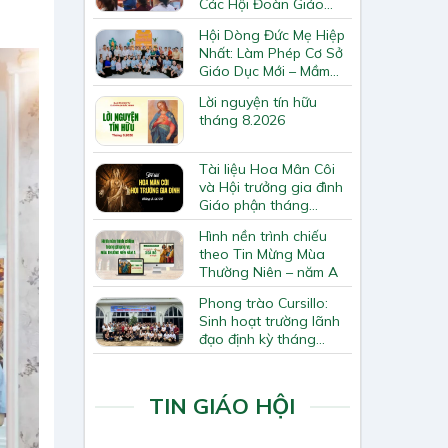
Các Hội Đoàn Giáo
Hạt Bắc Giang
Hội Dòng Đức Mẹ Hiệp
Nhất: Làm Phép Cơ Sở
Giáo Dục Mới – Mầm
Non Thiên Ân
Lời nguyện tín hữu
tháng 8.2026
Tài liệu Hoa Mân Côi
và Hội trưởng gia đình
Giáo phận tháng
8.2026
Hình nền trình chiếu
theo Tin Mừng Mùa
Thường Niên – năm A
Phong trào Cursillo:
Sinh hoạt trường lãnh
đạo định kỳ tháng
7/2026
TIN GIÁO HỘI