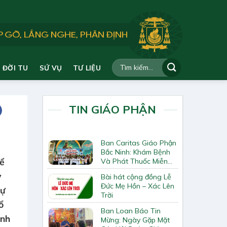
ĐỜI TU
SỨ VỤ
TƯ LIỆU
TIN GIÁO PHẬN
Ban Caritas Giáo Phận
Bắc Ninh: Khám Bệnh
hể
Và Phát Thuốc Miễn
Phí Tại Giáo Xứ Đồng
y
Bài hát cộng đồng Lễ
Chương
Đức Mẹ Hồn – Xác Lên
sự
Trời
ổ
Ban Loan Báo Tin
ánh
Mừng: Ngày Gặp Mặt