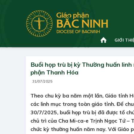
Bỏ
qua
nội
dung
GIỚI THI
Buổi họp trù bị kỳ Thường huấn linh
phận Thanh Hóa
31/07/2025
Theo chu kỳ ba năm một lần, Giáo tỉnh H
các linh mục trong toàn giáo tỉnh. Để ch
30/7/2025, buổi họp trù bị đã được tổ ch
chủ trì của Cha Mi-ca-e Trịnh Ngọc Tứ – 
chức kỳ thường huấn năm nay. Với Giáo 