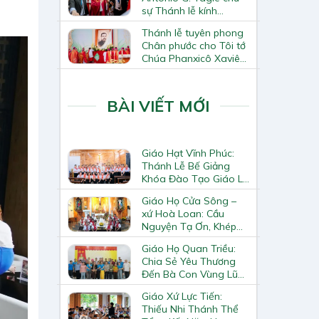
sự Thánh lễ kính
Thánh Tô-ma Tông đồ
Thánh lễ tuyên phong
tại Nhà thờ Chính tòa
Chân phước cho Tôi tớ
Hà Nội
Chúa Phanxicô Xaviê
Trương Bửu Diệp
BÀI VIẾT MỚI
Giáo Hạt Vĩnh Phúc:
Thánh Lễ Bế Giảng
Khóa Đào Tạo Giáo Lý
Viên – Huynh Trưởng
Giáo Họ Cửa Sông –
Cấp II
xứ Hoà Loan: Cầu
Nguyện Tạ Ơn, Khép
Lại Khóa Huấn Luyện
Giáo Họ Quan Triều:
Giáo Lý Viên Cấp II
Chia Sẻ Yêu Thương
Đến Bà Con Vùng Lũ
Lai Châu
Giáo Xứ Lực Tiến:
Thiếu Nhi Thánh Thể