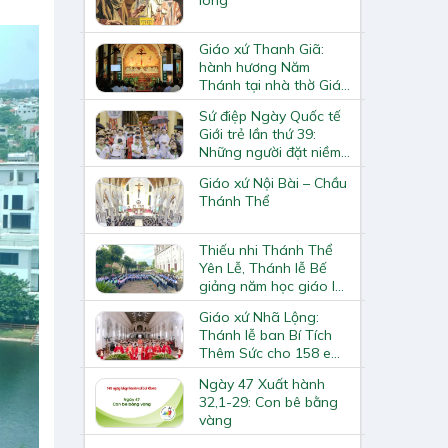
Giáo xứ Thanh Giã:
hành hương Năm
Thánh tại nhà thờ Giáo
xứ Thiết Nham
Sứ điệp Ngày Quốc tế
Giới trẻ lần thứ 39:
Những người đặt niềm
hy vọng nơi Chúa sẽ
Giáo xứ Nội Bài – Chầu
tiến bước không mệt
Thánh Thể
mỏi (x. Is 40, 31)
Thiếu nhi Thánh Thể
Yên Lễ, Thánh lễ Bế
giảng năm học giáo lý
2024-2025
Giáo xứ Nhã Lộng:
Thánh lễ ban Bí Tích
Thêm Sức cho 158 em
thiếu nhi
Ngày 47 Xuất hành
32,1-29: Con bê bằng
vàng