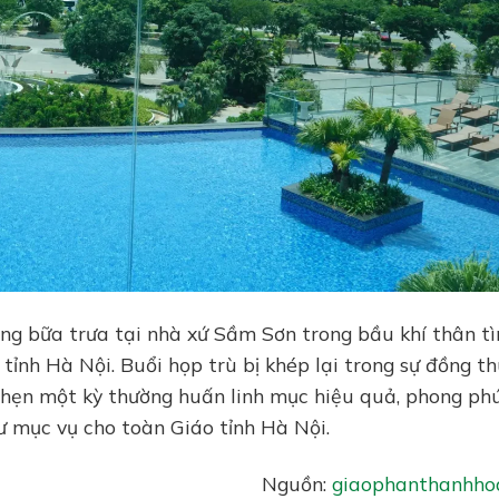
ùng bữa trưa tại nhà xứ Sầm Sơn trong bầu khí thân tì
ỉnh Hà Nội. Buổi họp trù bị khép lại trong sự đồng th
a hẹn một kỳ thường huấn linh mục hiệu quả, phong ph
ư mục vụ cho toàn Giáo tỉnh Hà Nội.
Nguồn:
giaophanthanhho