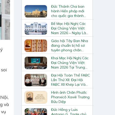
Đức Thánh Cha ban
hành Hiến pháp mới
cho quốc gia thành
Vatican
Bế Mạc Hội Nghị Các
Đại Chủng Viện Việt
Nam 2026 – Ngày Làm
Việc Cuối Cùng
Giáo hội Tây Ban Nha
đang chuẩn bị hồ sơ
uý
tuyên phong chân
phước và phong thánh
Khai Mạc Hội Nghị Các
cho 3.344 vị
Đại Chủng Viện Việt
Nam 2026 Tại Trung
 soi
Tâm Mục Vụ Giáo
Đại Hội Toàn Thể FABC
Phận Vinh
Lần Thứ XII: Đại Hội
FABC XII Khép Lại Và
Mở Ra Một Hành Trình
Hình ảnh Chân Phước
Mới Cho Giáo Hội Tại
Nội,
Phanxicô Xaviê Trương
Châu Á
Bửu Diệp
ng và
Đức Hồng y Luis
 vụ
Antonio G. Tagle chủ