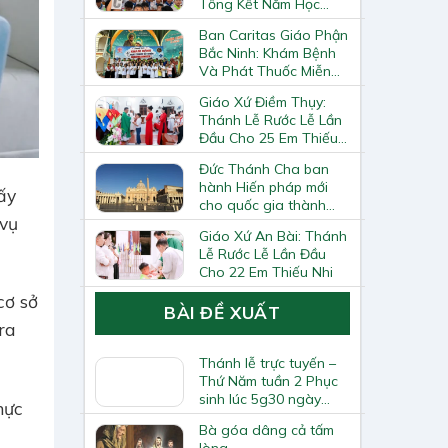
Tổng Kết Năm Học
Giáo Lý
Ban Caritas Giáo Phận
Bắc Ninh: Khám Bệnh
Và Phát Thuốc Miễn
Phí Tại Giáo Xứ Đồng
Giáo Xứ Điềm Thụy:
Chương
Thánh Lễ Rước Lễ Lần
Đầu Cho 25 Em Thiếu
Nhi
Đức Thánh Cha ban
hành Hiến pháp mới
ấy
cho quốc gia thành
 vụ
Vatican
Giáo Xứ An Bài: Thánh
Lễ Rước Lễ Lần Đầu
Cho 22 Em Thiếu Nhi
cơ sở
BÀI ĐỀ XUẤT
ra
Thánh lễ trực tuyến –
Thứ Năm tuần 2 Phục
sinh lúc 5g30 ngày
hực
23.4.2020
Bà góa dâng cả tấm
lòng