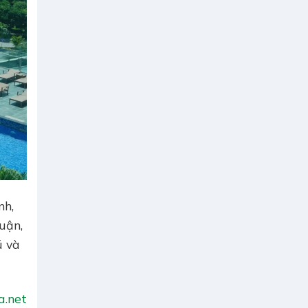
nh,
uận,
ú và
a.net