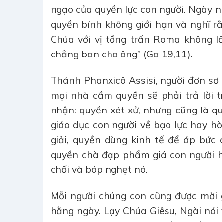
ngạo của quyền lực con người. Ngày 
quyền bính không giới hạn và nghĩ r
Chúa với vị tổng trấn Roma không lấp
chẳng ban cho ông” (Ga 19,11).
Thánh Phanxicô Assisi, người đơn sơ
mọi nhà cầm quyền sẽ phải trả lời 
nhận: quyền xét xử, nhưng cũng là q
giáo dục con người về bạo lực hay h
giải, quyền dùng kinh tế để áp bức 
quyền chà đạp phẩm giá con người h
chối và bóp nghẹt nó.
Mỗi người chúng con cũng được mời gọ
hằng ngày. Lạy Chúa Giêsu, Ngài nói