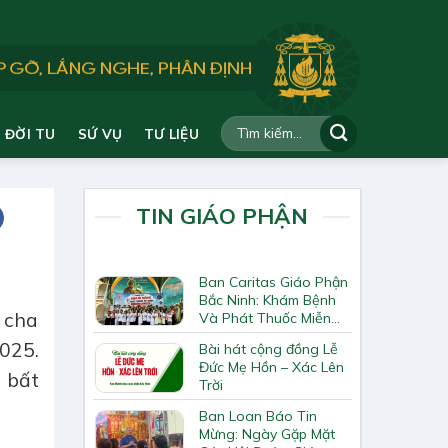
ĐỜI TU
SỨ VỤ
TƯ LIỆU
TIN GIÁO PHẬN
Ban Caritas Giáo Phận
Bắc Ninh: Khám Bệnh
 cha
Và Phát Thuốc Miễn
Phí Tại Giáo Xứ Đồng
025.
Bài hát cộng đồng Lễ
Chương
Đức Mẹ Hồn – Xác Lên
à bất
Trời
Ban Loan Báo Tin
Mừng: Ngày Gặp Mặt