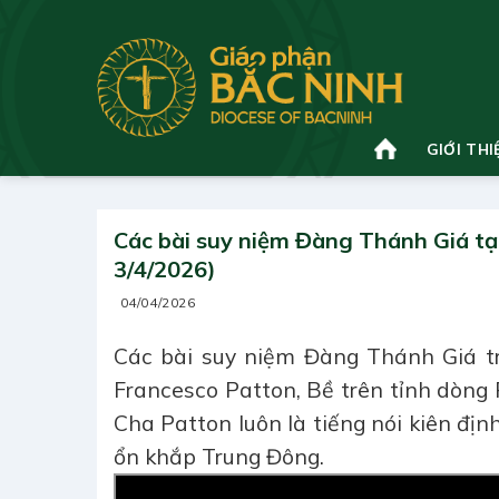
Bỏ
qua
nội
dung
GIỚI THI
Các bài suy niệm Đàng Thánh Giá t
3/4/2026)
04/04/2026
Các bài suy niệm Đàng Thánh Giá tr
Francesco Patton, Bề trên tỉnh dòn
Cha Patton luôn là tiếng nói kiên đị
ổn khắp Trung Đông.