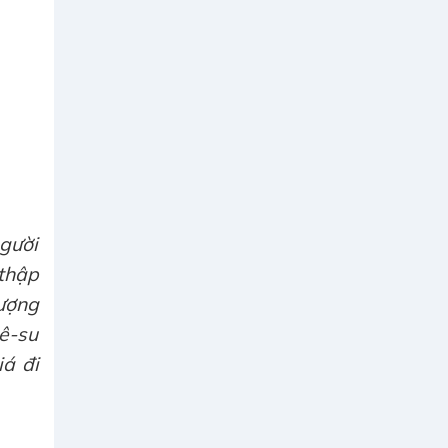
người
 thập
hượng
iê-su
iá đi