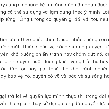
nay cũng có những kẻ tin rằng mình đã nhận được
ằng có thể sử dụng và lạm dụng theo ý mình. Lời
 lửng: “Ông không có quyền gì đối với tôi, nếu
 tìm cách theo bước chân Chúa, nhắc chúng con 
trước mặt Thiên Chúa về cách sử dụng quyền lự
uyền khởi xướng chiến tranh hay chấm dứt nó, q
òa bình, quyền nuôi dưỡng khát vọng trả thù hay
các dân tộc hay giải thoát họ khỏi cảnh nghèo 
ay bảo vệ nó, quyền cổ võ và bảo vệ sự sống ha
i trả lời về quyền lực mình thực thi trong đời
 với chúng con: hãy sử dụng đúng đắn quyền lực 