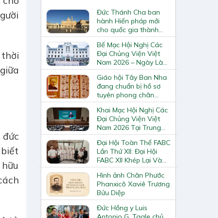
 cho
Đức Thánh Cha ban
Người
hành Hiến pháp mới
cho quốc gia thành
Vatican
Bế Mạc Hội Nghị Các
Đại Chủng Viện Việt
thời
Nam 2026 – Ngày Làm
 giữa
Việc Cuối Cùng
Giáo hội Tây Ban Nha
đang chuẩn bị hồ sơ
tuyên phong chân
phước và phong thánh
Khai Mạc Hội Nghị Các
cho 3.344 vị
Đại Chủng Viện Việt
Nam 2026 Tại Trung
 đức
Tâm Mục Vụ Giáo
Đại Hội Toàn Thể FABC
Phận Vinh
 biết
Lần Thứ XII: Đại Hội
FABC XII Khép Lại Và
n hữu
Mở Ra Một Hành Trình
Hình ảnh Chân Phước
Mới Cho Giáo Hội Tại
cách
Phanxicô Xaviê Trương
Châu Á
Bửu Diệp
Đức Hồng y Luis
Antonio G. Tagle chủ