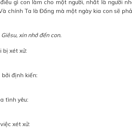
điều gì con làm cho một người, nhất là người n
. Và chính Ta là Đấng mà một ngày kia con sẽ phả
Giêsu, xin nhớ đến con.
bị xét xử:
bởi định kiến:
a tình yêu:
việc xét xử: