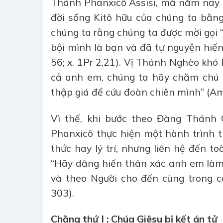
Thánh Phanxicô Assisi, mà năm nay 
đời sống Kitô hữu của chúng ta bằn
chúng ta rằng chúng ta được mời gọi 
bội mình là bạn và đã tự nguyện hiến
56; x. 1Pr 2,21). Vị Thánh Nghèo khó
cả anh em, chúng ta hãy chăm chú n
thập giá để cứu đoàn chiên mình” (Am
Vì thế, khi bước theo Đàng Thánh 
Phanxicô thực hiện một hành trình 
thức hay lý trí, nhưng liên hệ đến t
“Hãy dâng hiến thân xác anh em làm c
và theo Người cho đến cùng trong cá
303).
Chặng thứ I : Chúa Giêsu bị kết án tử