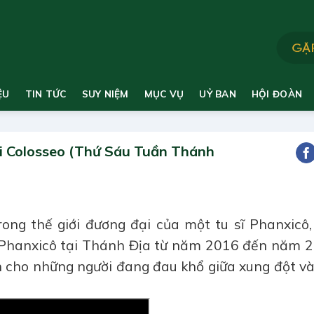
ỆU
TIN TỨC
SUY NIỆM
MỤC VỤ
UỶ BAN
HỘI ĐOÀN
ại Colosseo (Thứ Sáu Tuần Thánh
ong thế giới đương đại của một tu sĩ Phanxicô,
g Phanxicô tại Thánh Địa từ năm 2016 đến năm 2
nh cho những người đang đau khổ giữa xung đột v