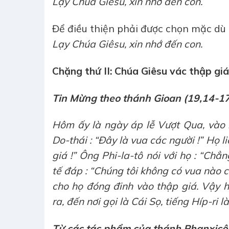
Lạy Chúa Giêsu, xin nhớ đến con.
Để điều thiện phải được chọn mặc dù p
Lạy Chúa Giêsu, xin nhớ đến con.
Chặng thứ II: Chúa Giêsu vác thập giá
Tin Mừng theo thánh Gioan (19,14-1
Hôm ấy là ngày áp lễ Vượt Qua, vào k
Do-thái : “Đây là vua các người !” Họ l
giá !” Ông Phi-la-tô nói với họ : “Chẳ
tế đáp : “Chúng tôi không có vua nào c
cho họ đóng đinh vào thập giá. Vậy h
ra, đến nơi gọi là Cái Sọ, tiếng Híp-ri 
Từ các tác phẩm của thánh Phanxicô 