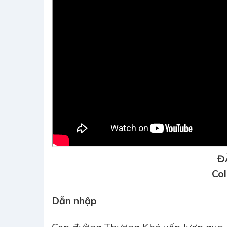
Đ
Col
Dẫn nhập