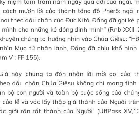
kỷ niệm tám trăm năm ngày qua đời của ngài, m
g cách mượn lời của thánh tông đồ Phêrô: ngài 
“noi theo dấu chân của Đức Kitô, Đấng đã gọi kẻ
 mình cho những kẻ đóng đinh mình” (Rnb XXII, 
 khuyên chúng ta hướng nhìn vào Chúa Giêsu: “Hỡ
hìn Mục tử nhân lành, Đấng đã chịu khổ hình 
m VI: FF 155).
Giá này, chúng ta đón nhận lời mời gọi của t
theo dấu chân Chúa Giêsu không chỉ mang tính 
oàn bộ con người và toàn bộ cuộc sống của chún
ủa lễ và vác lấy thập giá thánh của Người trên
c giới răn rất thánh của Người” (UffPass XV,13