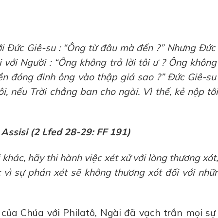
 với Đức Giê-su : “Ông từ đâu mà đến ?” Nhưng Đức
i với Người : “Ông không trả lời tôi ư ? Ông không
ền đóng đinh ông vào thập giá sao ?” Đức Giê-s
ôi, nếu Trời chẳng ban cho ngài. Vì thế, kẻ nộp tô
ssisi (2 Lfed 28-29: FF 191)
khác, hãy thi hành việc xét xử với lòng thương xót
vì sự phán xét sẽ không thương xót đối với nhữ
 của Chúa với Philatô, Ngài đã vạch trần mọi sự