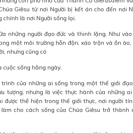
những con phố nhỏ của Thành Cổ Giêrusalem và
Chúa Giêsu từ nơi Người bị kết án cho đến nơi 
 chính là nơi Người sống lại.
ữa những người đạo đức và thinh lặng. Như vào 
ong một môi trường hỗn độn, xáo trộn và ồn ào,
ời, nhưng cũng có
à cuộc sống hằng ngày.
trình của những ai sống trong một thế giới đạo
ừu tượng, nhưng là việc thực hành của những ai
 được thể hiện trong thế giới thực, nơi người tí
ải làm cho cách sống của Chúa Giêsu trở thành 