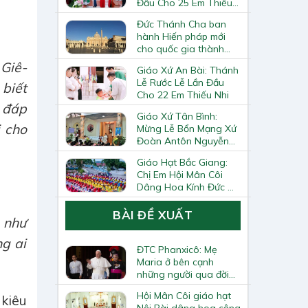
Đầu Cho 25 Em Thiếu
Nhi
Đức Thánh Cha ban
hành Hiến pháp mới
cho quốc gia thành
Vatican
 Giê-
Giáo Xứ An Bài: Thánh
Lễ Rước Lễ Lần Đầu
 biết
Cho 22 Em Thiếu Nhi
u đáp
Giáo Xứ Tân Bình:
i cho
Mừng Lễ Bổn Mạng Xứ
Đoàn Antôn Nguyễn
Tiến Đích Và Bế Giảng
Giáo Hạt Bắc Giang:
Năm Học Giáo Lý
Chị Em Hội Mân Côi
2025–2026
Dâng Hoa Kính Đức Mẹ
Tại Trung Tâm Thánh
Mẫu Từ Phong
BÀI ĐỀ XUẤT
, như
ng ai
ĐTC Phanxicô: Mẹ
Maria ở bên cạnh
những người qua đời
đơn độc trong đại dịch
Hội Mân Côi giáo hạt
 kiêu
Nội Bài dâng hoa cộng