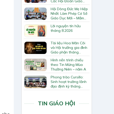
Các Hội Đoàn Giáo
Hạt Bắc Giang
Hội Dòng Đức Mẹ Hiệp
Nhất: Làm Phép Cơ Sở
Giáo Dục Mới – Mầm
Non Thiên Ân
Lời nguyện tín hữu
tháng 8.2026
Tài liệu Hoa Mân Côi
và Hội trưởng gia đình
Giáo phận tháng
8.2026
Hình nền trình chiếu
theo Tin Mừng Mùa
Thường Niên – năm A
Phong trào Cursillo:
Sinh hoạt trường lãnh
đạo định kỳ tháng
7/2026
TIN GIÁO HỘI