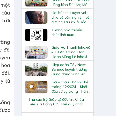
 một
đồng kính Đức Mẹ Mân
Côi
 của
Hai bức thư tuyệt vời
chia sẻ cảm nghiệm về
 Trời
đức tin sau khi ở Bắc
Ninh của anh tình
Thông báo truyền
nguyện viên Augustin
chức linh mục
rằng
Giáo Họ Thánh Inhaxiô
c đã
– Xứ An Tràng: Hân
uyền
Hoan Mừng Lễ Inhaxiô
Loyola – Quan Thầy
 hòa
Hiệp đoàn Tây Nam:
Và 22 Em Thiếu Nhi
Sa mạc huynh trưởng –
Rước Lễ Lần Đầu
đói,
Hừng đông vươn lên
XIV
y từ
Gợi ý chầu Thánh Thể
tháng 12/2024 – Khởi
đầu sứ vụ trong Thánh
Thần
Thư của Bộ Giáo Lý đức tin: Chúa
 sống
Giêsu là Đấng Cứu Thế duy nhất
được