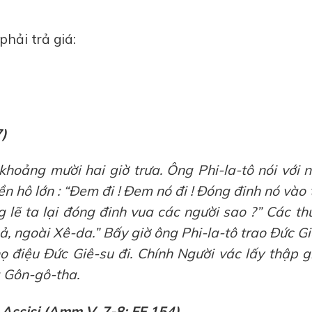
hải trả giá:
7)
hoảng mười hai giờ trưa. Ông Phi-la-tô nói với 
iền hô lớn : “Đem đi ! Đem nó đi ! Đóng đinh nó vào
ng lẽ ta lại đóng đinh vua các người sao ?” Các t
ả, ngoài Xê-da.” Bấy giờ ông Phi-la-tô trao Đức G
ọ điệu Đức Giê-su đi. Chính Người vác lấy thập g
là Gôn-gô-tha.
Assisi (Amm V, 7-8: FF 154)