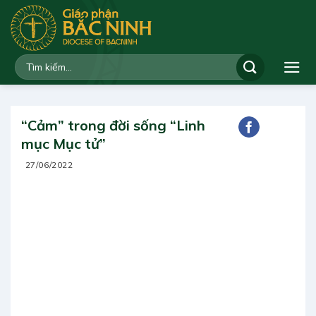
Bỏ
qua
nội
dung
“Cảm” trong đời sống “Linh
mục Mục tử”
27/06/2022