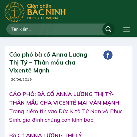
Bỏ
qua
nội
dung
Cáo phó bà cố Anna Lương
Thị Tý – Thân mẫu cha
Vixentê Mạnh
30/06/2019
CÁO PHÓ: BÀ CỐ ANNA LƯƠNG THỊ TÝ-
THÂN MẪU CHA VICENTÊ MAI VĂN MẠNH
Trong niềm tin vào Đức Kitô Tử Nạn và Phục
Sinh, gia đình chúng con kính báo:
Bà Cố
ANNA LƯƠNG THỊ TÝ