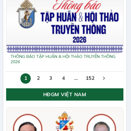
THÔNG BÁO TẬP HUẤN & HỘI THẢO TRUYỀN THÔNG
2026
1
2
3
4
…
152
HĐGM VIỆT NAM