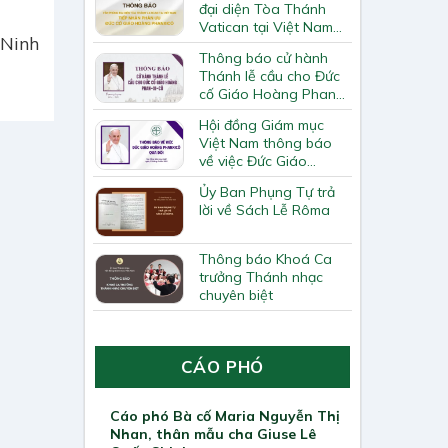
đại diện Tòa Thánh
Vatican tại Việt Nam
 Ninh
tiếp nhận phân ưu Đức
Thông báo cử hành
cố Giáo Hoàng Phan-
Thánh lễ cầu cho Đức
xi-cô
cố Giáo Hoàng Phan-
xi-cô
Hội đồng Giám mục
Việt Nam thông báo
về việc Đức Giáo
hoàng Phanxicô qua
Ủy Ban Phụng Tự trả
đời
lời về Sách Lễ Rôma
Thông báo Khoá Ca
trưởng Thánh nhạc
chuyên biệt
CÁO PHÓ
Cáo phó Bà cố Maria Nguyễn Thị
Nhan, thân mẫu cha Giuse Lê