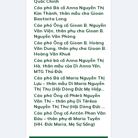
Quốc Chinh
Cáo phó Bà cố Anna Nguyễn Thị
Kim Thành, thân mẫu cha Gioan
Baotixita Long
Cáo phó Ông cố Gioan B. Nguyễn
Văn Viện, thân phụ cha Gioan B.
Nguyễn Văn Phòng
Cáo phó Ông cố Gioan B. Hoàng
Văn Dung, thân phụ cha Gioan B.
Hoàng Văn Khuê
Cáo phó bà cố Anna Nguyễn Thị
Hà, thân mẫu của Dì Anna Yến,
MTG Thủ Đức
Cáo phó Bà cố Maria Nguyễn Thị
Lựu – thân mẫu Dì Maria Nguyễn
Thị Thu (Hội Dòng Đức Mẹ Hiệp
Nhất)
Cáo phó Ông cố Phêrô Nguyễn
Văn Thi – thân phụ Dì Têrêsa
Nguyễn Thị Thư (Hội Dòng Đức Mẹ
Hiệp Nhất)
Cáo phó Ông cố Antôn Phan Văn
Báu – thân phụ dì Maria Tuyến
(HH. Đức Maria, Mẹ Sự Sống)