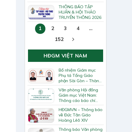
hội Tông huấn về loan
THÔNG BÁO TẬP
báo Tin Mừng
HUẤN & HỘI THẢO
TRUYỀN THÔNG 2026
1
2
3
4
…
152
HĐGM VIỆT NAM
Bổ nhiệm Giám mục
Phụ tá Tổng Giáo
phận Sài Gòn – Thành
phố Hồ Chí Minh, Giám
Văn phòng Hội đồng
mục Phó giáo phận
Giám mục Việt Nam:
Qui Nhơn
Thông cáo báo chí
ngày 15/7/2025
HĐGMVN – Thông báo
về Đức Tân Giáo
Hoàng Lêô XIV
Thông báo Văn phòng