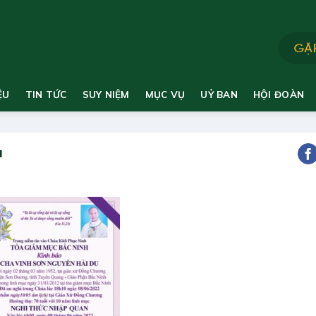
ỆU
TIN TỨC
SUY NIỆM
MỤC VỤ
UỶ BAN
HỘI ĐOÀN
u