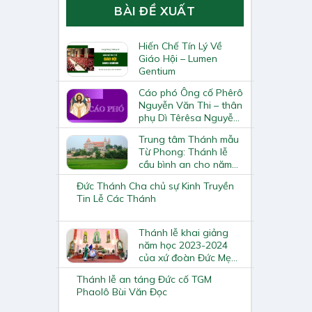
BÀI ĐỀ XUẤT
Hiến Chế Tín Lý Về
Giáo Hội – Lumen
Gentium
Cáo phó Ông cố Phêrô
Nguyễn Văn Thi – thân
phụ Dì Têrêsa Nguyễn
Thị Thư (Hội Dòng Đức
Trung tâm Thánh mẫu
Mẹ Hiệp Nhất)
Từ Phong: Thánh lễ
cầu bình an cho năm
mới
Đức Thánh Cha chủ sự Kinh Truyền
Tin Lễ Các Thánh
Thánh lễ khai giảng
năm học 2023-2024
của xứ đoàn Đức Mẹ
Núi Camelo Tiên Lục
Thánh lễ an táng Đức cố TGM
Phaolô Bùi Văn Đọc