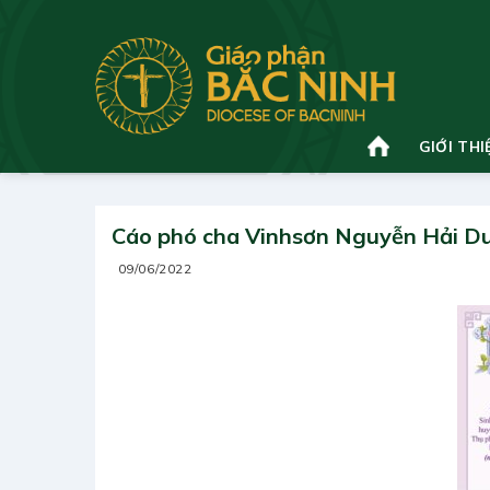
Bỏ
qua
nội
dung
GIỚI THI
Cáo phó cha Vinhsơn Nguyễn Hải D
09/06/2022