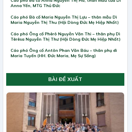
Cáo phó bà cố Anna Nguyễn Thị Hà, thân mẫu của Dì
Anna Yến, MTG Thủ Đức
Cáo phó Bà cố Maria Nguyễn Thị Lựu – thân mẫu Dì
Maria Nguyễn Thị Thu (Hội Dòng Đức Mẹ Hiệp Nhất)
Cáo phó Ông cố Phêrô Nguyễn Văn Thi – thân phụ Dì
Têrêsa Nguyễn Thị Thư (Hội Dòng Đức Mẹ Hiệp Nhất)
Cáo phó Ông cố Antôn Phan Văn Báu – thân phụ dì
Maria Tuyến (HH. Đức Maria, Mẹ Sự Sống)
BÀI ĐỀ XUẤT