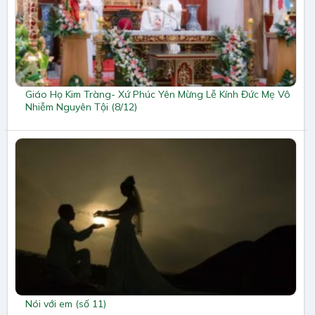
Giáo Họ Kim Tràng- Xứ Phúc Yên Mừng Lễ Kính Đức Mẹ Vô
Nhiễm Nguyên Tội (8/12)
Nói với em (số 11)