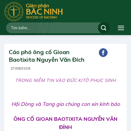
Bỏ
qua
nội
dung
Cáo phó ông cố Gioan
Baotixita Nguyễn Văn Đích
27/08/2018
TRONG NIỀM TIN VÀO ĐỨC KITÔ PHỤC SINH
Hội Dòng và Tang gia chúng con xin kính báo
ÔNG CỐ GIOAN BAOTIXITA NGUYỄN VĂN
ĐÍNH