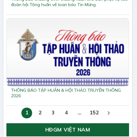
đoàn hội Tông huấn về loan báo Tin Mừng
THÔNG BÁO TẬP HUẤN & HỘI THẢO TRUYỀN THÔNG
2026
1
2
3
4
…
152
HĐGM VIỆT NAM