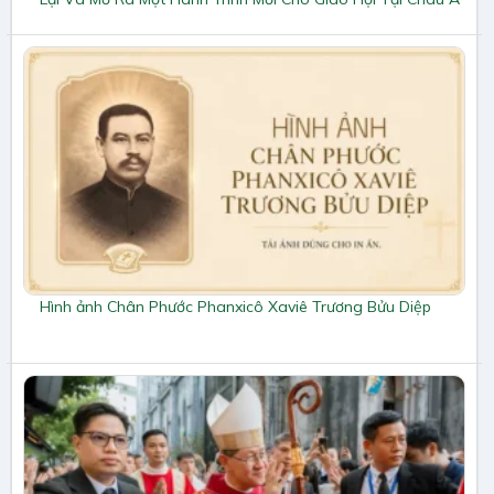
Hình ảnh Chân Phước Phanxicô Xaviê Trương Bửu Diệp