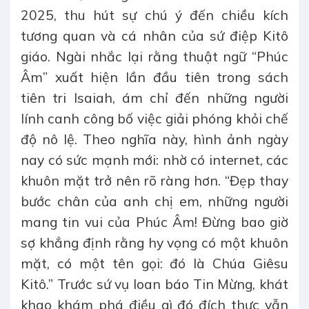
2025, thu hút sự chú ý đến chiều kích
tương quan và cá nhân của sứ điệp Kitô
giáo. Ngài nhắc lại rằng thuật ngữ “Phúc
Âm” xuất hiện lần đầu tiên trong sách
tiên tri Isaiah, ám chỉ đến những người
lính canh công bố việc giải phóng khỏi chế
độ nô lệ. Theo nghĩa này, hình ảnh ngày
nay có sức mạnh mới: nhờ có internet, các
khuôn mặt trở nên rõ ràng hơn. “Đẹp thay
bước chân của anh chị em, những người
mang tin vui của Phúc Âm! Đừng bao giờ
sợ khẳng định rằng hy vọng có một khuôn
mặt, có một tên gọi: đó là Chúa Giêsu
Kitô.” Trước sứ vụ loan báo Tin Mừng, khát
khao khám phá điều gì đó đích thực vẫn