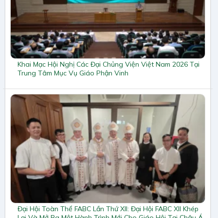
Khai Mạc Hội Nghị Các Đại Chủng Viện Việt Nam 2026 Tại
Trung Tâm Mục Vụ Giáo Phận Vinh
Đại Hội Toàn Thể FABC Lần Thứ XII: Đại Hội FABC XII Khép
Lại Và Mở Ra Một Hành Trình Mới Cho Giáo Hội Tại Châu Á