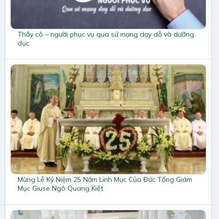
Thầy cô – người phục vụ qua sứ mạng dạy dỗ và dưỡng
dục
Mừng Lễ Kỷ Niệm 25 Năm Linh Mục Của Đức Tổng Giám
Mục Giuse Ngô Quang Kiệt