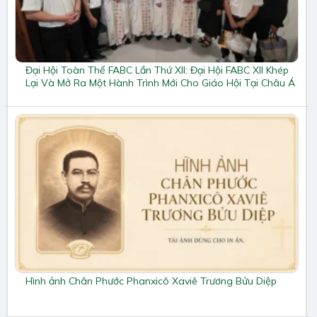
Đại Hội Toàn Thể FABC Lần Thứ XII: Đại Hội FABC XII Khép
Lại Và Mở Ra Một Hành Trình Mới Cho Giáo Hội Tại Châu Á
Hình ảnh Chân Phước Phanxicô Xaviê Trương Bửu Diệp