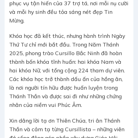
phục vụ tận hiến của 37 trợ tá, nơi mỗi nụ cười
và mỗi hy sinh đều tỏa sáng nét đẹp Tin
Mừng.
Khóa học đã kết thúc, nhưng hành trình Ngày
Thứ Tư chỉ mới bắt đầu. Trong Năm Thánh
2025, phong trào Cursillo Bắc Ninh đã hoàn
thành bốn khóa tĩnh huấn: hai khóa Nam và
hai khóa Nữ, với tổng cộng 224 tham dự viên.
Các khóa học trở thành dấu ấn của hồng ân,
là nơi người tín hữu được huấn luyện trong
Thánh Thần và được sai đi như những chứng
nhân của niềm vui Phúc Âm.
Xin dâng lời tạ ơn Thiên Chúa, tri ân Thánh
Thần và cảm tạ từng Cursillista – những viên
đá sống động góp phần xây dựng Giáo Hội