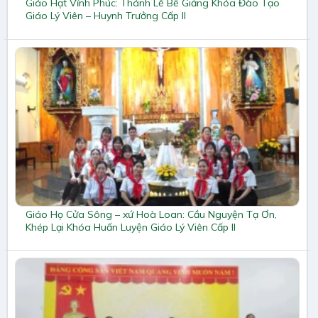
Giáo Hạt Vĩnh Phúc: Thánh Lễ Bế Giảng Khóa Đào Tạo
Giáo Lý Viên – Huynh Trưởng Cấp II
Giáo Họ Cửa Sông – xứ Hoà Loan: Cầu Nguyện Tạ Ơn,
Khép Lại Khóa Huấn Luyện Giáo Lý Viên Cấp II