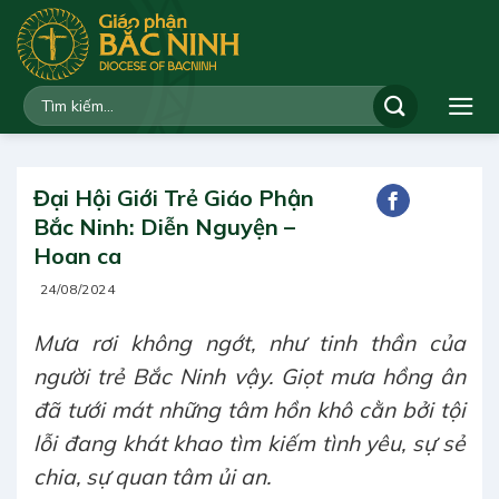
Bỏ
qua
nội
dung
Đại Hội Giới Trẻ Giáo Phận
Bắc Ninh: Diễn Nguyện –
Hoan ca
24/08/2024
Mưa rơi không ngớt, như tinh thần của
người trẻ Bắc Ninh vậy. Giọt mưa hồng ân
đã tưới mát những tâm hồn khô cằn bởi tội
lỗi đang khát khao tìm kiếm tình yêu, sự sẻ
chia, sự quan tâm ủi an.