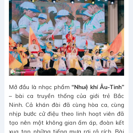
Mở đầu là nhạc phẩm
“Nhuệ khí Âu-Tinh”
– bài ca truyền thống của giới trẻ Bắc
Ninh. Cả khán đài đã cùng hòa ca, cùng
nhịp bước cử điệu theo linh hoạt viên đã
tạo nên một không gian ấm áp, đoàn kết
xua tan những tiếng mưa rơi rả rích. Bài