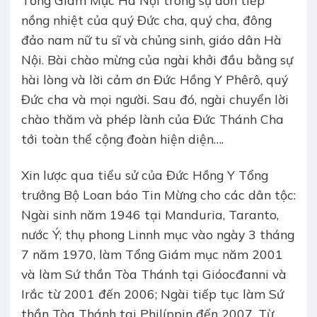
nồng nhiệt của quý Đức cha, quý cha, đông
đảo nam nữ tu sĩ và chủng sinh, giáo dân Hà
Nội. Bài chào mừng của ngài khởi đầu bằng sự
hài lòng và lời cảm ơn Đức Hồng Y Phêrô, quý
Đức cha và mọi người. Sau đó, ngài chuyển lời
chào thăm và phép lành của Đức Thánh Cha
tới toàn thể cộng đoàn hiện diện….
Xin lược qua tiểu sử của Đức Hồng Y Tổng
trưởng Bộ Loan báo Tin Mừng cho các dân tộc:
Ngài sinh năm 1946 tại Manduria, Taranto,
nước Ý; thụ phong Linnh mục vào ngày 3 tháng
7 năm 1970, làm Tổng Giám mục năm 2001
và làm Sứ thần Tòa Thánh tại Gióocđanni và
Irắc từ 2001 đến 2006; Ngài tiếp tục làm Sứ
thần Tòa Thánh tại Philíppin đến 2007. Từ