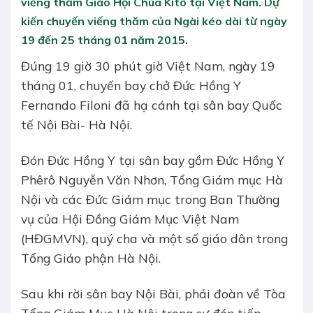
viếng thăm Giáo Hội Chúa Kitô tại Việt Nam. Dự
kiến chuyến viếng thăm của Ngài kéo dài từ ngày
19 đến 25 tháng 01 năm 2015.
Đúng 19 giờ 30 phút giờ Việt Nam, ngày 19
tháng 01, chuyến bay chở Đức Hồng Y
Fernando Filoni đã hạ cánh tại sân bay Quốc
tế Nội Bài- Hà Nội.
Đón Đức Hồng Y tại sân bay gồm Đức Hồng Y
Phêrô Nguyễn Văn Nhơn, Tổng Giám mục Hà
Nội và các Đức Giám mục trong Ban Thường
vụ của Hội Đồng Giám Mục Việt Nam
(HĐGMVN), quý cha và một số giáo dân trong
Tổng Giáo phận Hà Nội.
Sau khi rời sân bay Nội Bài, phái đoàn về Tòa
Tổng Giám Mục Hà Nội trong sự đón tiếp